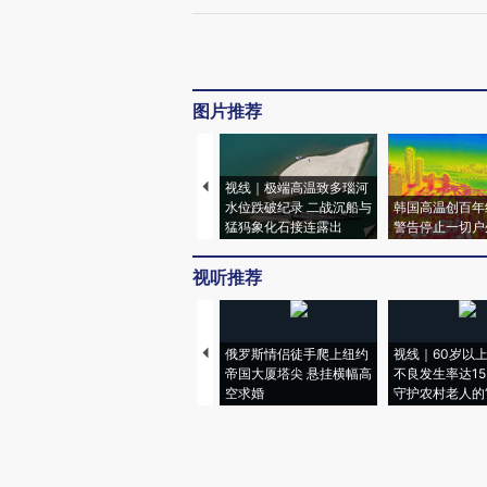
图片推荐
视线｜极端高温致多瑙河
水位跌破纪录 二战沉船与
韩国高温创百年
猛犸象化石接连露出
警告停止一切户
视听推荐
俄罗斯情侣徒手爬上纽约
视线｜60岁以
帝国大厦塔尖 悬挂横幅高
不良发生率达15.
空求婚
守护农村老人的“