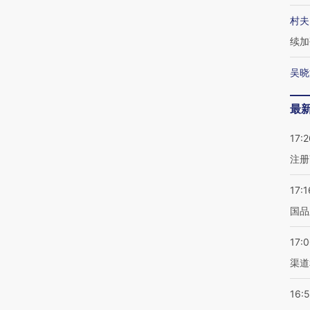
村夫
续加
吴晓
最
17:2
注册
17:1
国品
17:
渠道
16: