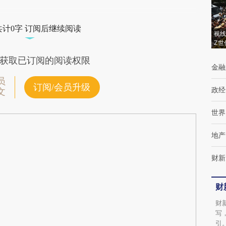
共计0字 订阅后继续阅读
视线
Z世
获取已订阅的阅读权限
金融
员
订阅/会员升级
政经
文
世界
地产
财新
财
财
写
引