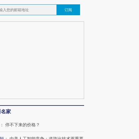
订阅
新名家
：
停不下来的价格？
恒
：
中美人工智能竞争：道路比技术更重要