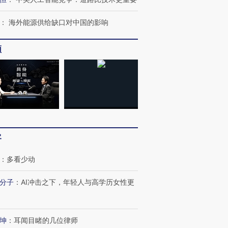
：
海外能源供给缺口对中国的影响
频
跨国走私7万
视线｜HYROX的吸金
视线｜被
检体内含3种
术：是什么让中产们甘
泽连斯基密集出访美英 索
度Z世代
心“花钱找虐”？
要防空导弹“救急”
育部长拱
客
：
多看少动
最热百城独占
视线｜不考竞赛的王虹、
何熬过48°C
38岁梅西上演帽子戏法
围棋失利的邓煜 两位菲尔
习近平抵
分子
：
AI冲击之下，年轻人与高学历女性更
阿根廷3-0阿尔及利亚
兹奖得主的“非天才”拼图
再访朝鲜
坤
：
耳闻目睹的几位律师