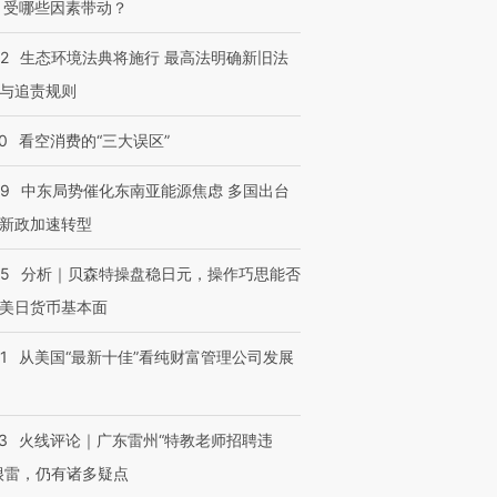
 受哪些因素带动？
42
生态环境法典将施行 最高法明确新旧法
与追责规则
0
看空消费的“三大误区”
59
中东局势催化东南亚能源焦虑 多国出台
新政加速转型
05
分析｜贝森特操盘稳日元，操作巧思能否
美日货币基本面
1
从美国“最新十佳”看纯财富管理公司发展
3
火线评论｜广东雷州“特教老师招聘违
很雷，仍有诸多疑点