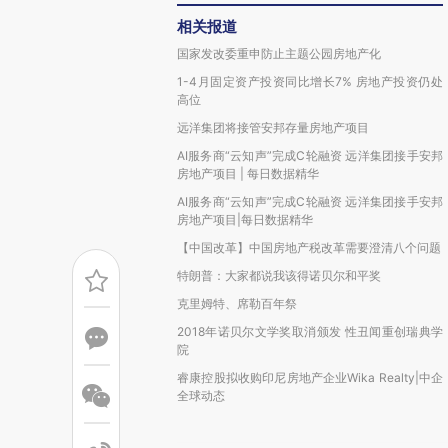
相关报道
国家发改委重申防止主题公园房地产化
1-4月固定资产投资同比增长7% 房地产投资仍处
高位
远洋集团将接管安邦存量房地产项目
AI服务商“云知声”完成C轮融资 远洋集团接手安邦
房地产项目 | 每日数据精华
AI服务商“云知声”完成C轮融资 远洋集团接手安邦
房地产项目|每日数据精华
【中国改革】中国房地产税改革需要澄清八个问题
特朗普：大家都说我该得诺贝尔和平奖
克里姆特、席勒百年祭
2018年诺贝尔文学奖取消颁发 性丑闻重创瑞典学
院
睿康控股拟收购印尼房地产企业Wika Realty|中企
全球动态