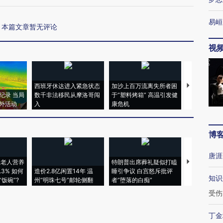
易峘
本篇文章暂无评论
视
西班牙休达进入紧急状态
加沙上百万流离失所者困
马航飞行员
纪录 当局
数千非法移民从摩洛哥闯
于“塑料烤箱” 高温引发健
粒摇头丸 尿
外活动
入
康危机
毒品
博
唐涯
上老人营养
特朗普出席葬礼疑似打瞌
视线｜全球
3% 如何
造价2.8亿闲置14年 温
睡引争议 白宫怒斥批评
97个 印度如
知识
饭碗”?
州“明珠七号”邮轮侧翻
者“堕落的白痴”
的夏天
受伤
丁金