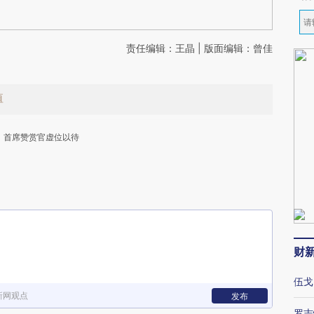
责任编辑：王晶 | 版面编辑：曾佳
值
首席赞赏官虚位以待
下
财
伍戈
新网观点
发布
罗志