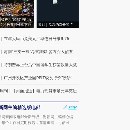
|被称为“蟑螂”的印度
代 将教育部长拱下台
显影｜瓜农的漫长等待
｜
在岸人民币兑美元汇率连日升破6.75
｜
河南“三支一扶”考试舞弊 警方介入侦查
｜
特朗普再上台后中国留学生获签数量大减
｜
广州开发区产业园REIT较发行价“腰斩”
周刊
｜
【封面报道】电力现货市场元年突进
新网主编精选版电邮
样例
新网新闻版电邮全新升级！财新网主编精心编
，每个工作日定时投递，篇篇重磅，可信可
。