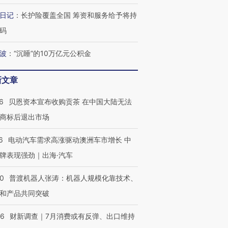
日记
：
长护险覆盖全国 筹资和服务给予将持
码
波
：
“沉睡”的10万亿元公积金
新文章
6
贝恩资本宣布收购贡茶 在中国大陆无法
商标后退出市场
6
电动汽车需求高涨驱动澳洲车市增长 中
牌表现强劲｜出海·汽车
00
普渡机器人张涛：机器人规模化靠技术、
和产品共同突破
56
财新调查｜7月消费或有反弹、出口维持