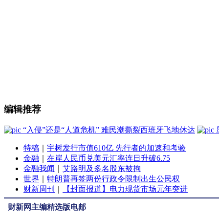
编辑推荐
“入侵”还是“人道危机” 难民潮撕裂西班牙飞地休达
特稿
｜
宇树发行市值610亿 先行者的加速和考验
金融
｜
在岸人民币兑美元汇率连日升破6.75
金融我闻
｜
艾路明及多名股东被拘
世界
｜
特朗普再签两份行政令限制出生公民权
财新周刊
｜
【封面报道】电力现货市场元年突进
财新网主编精选版电邮