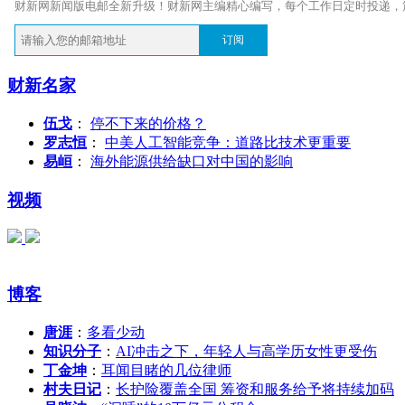
财新网新闻版电邮全新升级！财新网主编精心编写，每个工作日定时投递，
订阅
财新名家
伍戈
：
停不下来的价格？
罗志恒
：
中美人工智能竞争：道路比技术更重要
易峘
：
海外能源供给缺口对中国的影响
视频
博客
唐涯
：
多看少动
知识分子
：
AI冲击之下，年轻人与高学历女性更受伤
丁金坤
：
耳闻目睹的几位律师
村夫日记
：
长护险覆盖全国 筹资和服务给予将持续加码