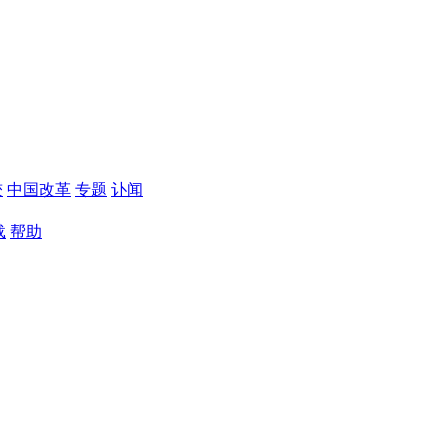
较
中国改革
专题
讣闻
载
帮助