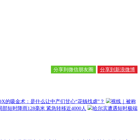
分享到微信朋友圈
分享到新浪微博
OX的吸金术：是什么让中产们甘心“花钱找虐”？
视线｜被称
部短时降雨128毫米 紧急转移近4000人
哈尔滨遭遇短时极端