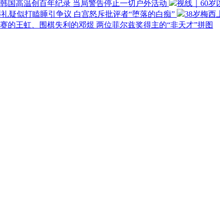
韩国高温创百年纪录 当局警告停止一切户外活动
视线｜60岁
礼疑似打瞌睡引争议 白宫怒斥批评者“堕落的白痴”
38岁梅西
赛的王虹、围棋失利的邓煜 两位菲尔兹奖得主的“非天才”拼图