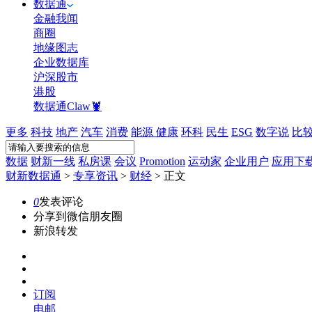
数据通
金融我闻
商圈
地缘图志
企业数据库
沪深股市
港股
数据通Claw🦞
更多
科技
地产
汽车
消费
能源
健康
环科
民生
ESG
数字说
比
数据
财新一线
私房课
会议
Promotion
运动家
企业用户
应用下
财新数据通
>
专享资讯
>
财经
>
正文
0
发表评论
分享到微信朋友圈
新浪转发
订阅
电邮