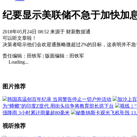
纪要显示美联储不急于加快加息
2018年05月24日 08:52 来源于 财新数据通
可以听文章啦！
决策者暗示他们会欢迎通胀略微超过2%的目标，这表明并不
责任编辑：田铁军 | 版面编辑：田铁军
Loading...
图片推荐
韩国高温创百年纪录 当局警告停止一切户外活动
加沙上百
为“蟑螂”的印度Z世代 用街头抗争将教育部长拱下台
视线｜
强降雨 3小时累计雨量超80毫米
秘鲁纳斯卡观光飞机坠毁 1
视听推荐