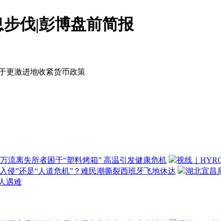
步伐|彭博盘前简报
急于更激进地收紧货币政策
万流离失所者困于“塑料烤箱” 高温引发健康危机
视线｜HYR
“入侵”还是“人道危机”？难民潮撕裂西班牙飞地休达
湖北宜昌局
3人遇难