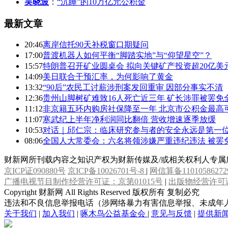
吴晓波
：
“沉睡”的10万亿元公积金
最新文章
20:46
离岸信托90天补税窗口期疑问
17:00
普渡机器人如何平衡“脚踏实地”与“仰望星空”？
15:57
特朗普召开矿业圆桌会 拟向关键矿产投资超20亿美
14:09
美日联合干预汇率，为何影响了黄金
13:32
“90后”农民工讨薪涉刑案发回重审 因部分事实不清
12:36
贵州山脚树矿难致16人死亡近三年 矿长涉罪被罢免
11:12
非京籍五环内购房社保降至一年 北京市公积金最高可
11:07
寒武纪上半年净利润同比翻倍 营收增速逐季放缓
10:53
对话｜邱仁宗：临床研究参与者的安全永远是第一
08:06
全国人大常委会：六名将领涉嫌严重违纪违法 被罢
财新网所刊载内容之知识产权为财新传媒及/或相关权利人专
京ICP证090880号
京ICP备10026701号-8
|
网信算备11010586272
广播电视节目制作经营许可证：京第01015号
|
出版物经营许可证
Copyright 财新网 All Rights Reserved 版权所有 复制必究
违法和不良信息举报电话（涉网络暴力有害信息举报、未成年人举报、谣言信息）：
关于我们
|
加入我们
|
啄木鸟公益基金会
|
意见与反馈
|
提供新