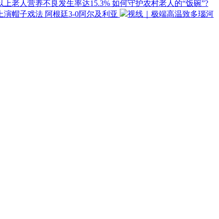
以上老人营养不良发生率达15.3% 如何守护农村老人的“饭碗”?
上演帽子戏法 阿根廷3-0阿尔及利亚
视线｜极端高温致多瑙河