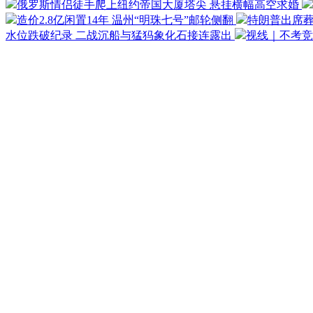
俄罗斯情侣徒手爬上纽约帝国大厦塔尖 悬挂横幅高空求婚
造价2.8亿闲置14年 温州“明珠七号”邮轮侧翻
特朗普出席葬
水位跌破纪录 二战沉船与猛犸象化石接连露出
视线｜不考竞