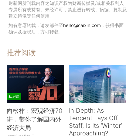
财新网所刊载内容之知识产权为财新传媒及/或相关权利人
专属所有或持有。未经许可，禁止进行转载、摘编、复制及
建立镜像等任何使用。
如有意愿转载，请发邮件至
hello@caixin.com
，获得书面
确认及授权后，方可转载。
推荐阅读
私房课
In Depth: As
向松祚：宏观经济70
Tencent Lays Off
讲，带你了解国内外
Staff, Is Its ‘Winter’
经济大局
Approaching?