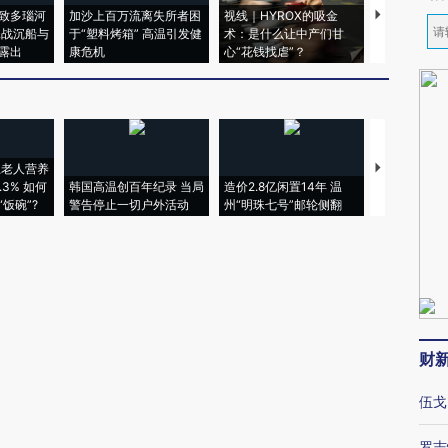
致多瑙河
加沙上百万流离失所者困
视线｜HYROX的吸金
马航飞行员
二战沉船与
于“塑料烤箱” 高温引发健
术：是什么让中产们甘
粒摇头丸 尿
露出
康危机
心“花钱找虐”？
毒品
上老人营养
特朗普出席
3% 如何
韩国高温创百年纪录 当局
造价2.8亿闲置14年 温
睡引争议 白
饭碗”?
警告停止一切户外活动
州“明珠七号”邮轮侧翻
者“堕落的白
财
伍戈
罗志