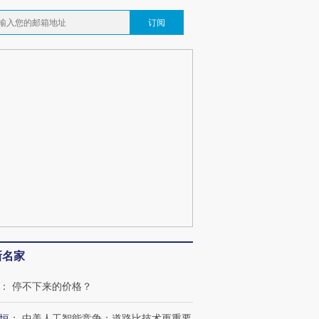
跨国走私7万
视线｜被称为“蟑螂”的印
视线｜“入侵”还是“人道危
订阅
检体内含3种
度Z世代 用街头抗争将教
机”？难民潮撕裂西班牙
秘鲁纳斯
育部长拱下台
飞地休达
13人遇难
葬礼疑似打瞌
视线｜极端高温致多瑙河
视线｜不
宫怒斥批评
38岁梅西上演帽子戏法
水位跌破纪录 二战沉船与
围棋失利
痴”
阿根廷3-0阿尔及利亚
猛犸象化石接连露出
兹奖得主
新名家
：
停不下来的价格？
恒
：
中美人工智能竞争：道路比技术更重要