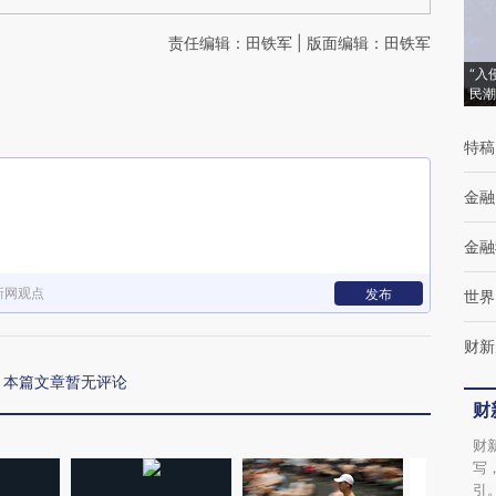
责任编辑：田铁军 | 版面编辑：田铁军
“入
民潮
特稿
金融
金融
新网观点
发布
世界
财新
本篇文章暂无评论
财
财
写
引