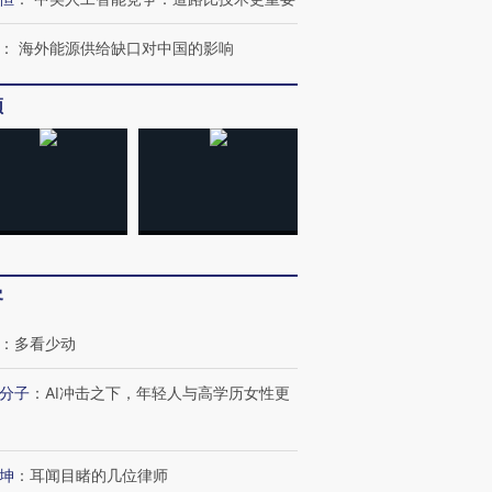
：
海外能源供给缺口对中国的影响
频
客
：
多看少动
分子
：
AI冲击之下，年轻人与高学历女性更
坤
：
耳闻目睹的几位律师