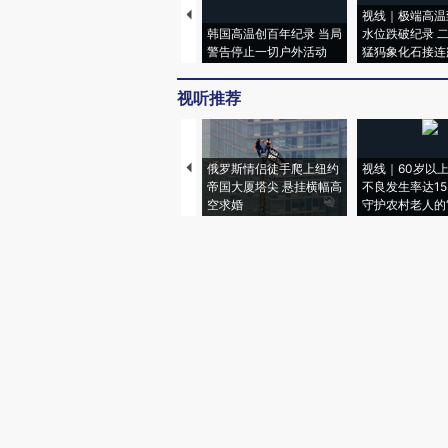
视线｜极端高温
韩国高温创百年纪录 当局
水位跌破纪录 
警告停止一切户外活动
猛犸象化石接连
视听推荐
俄罗斯情侣徒手爬上纽约
视线｜60岁以
帝国大厦塔尖 悬挂横幅高
不良发生率达15.
空求婚
守护农村老人的“