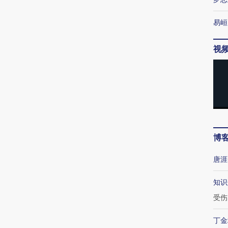
易峘
视
博
唐涯
知识
受伤
丁金