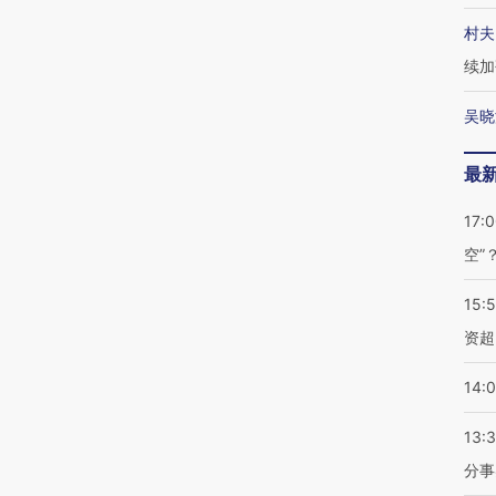
村夫
续加
吴晓
最
17:
空”
15:
资超
14:
13:
分事