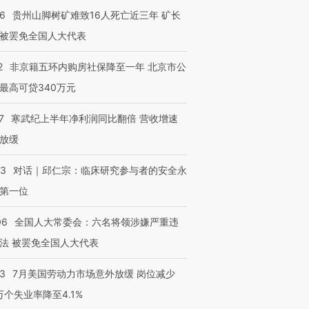
36
贵州山脚树矿难致16人死亡近三年 矿长
被罢免全国人大代表
2
非京籍五环内购房社保降至一年 北京市公
最高可贷340万元
7
寒武纪上半年净利润同比翻倍 营收增速
放缓
53
对话｜邱仁宗：临床研究参与者的安全永
第一位
06
全国人大常委会：六名将领涉嫌严重违
法 被罢免全国人大代表
43
7月美国劳动力市场意外放缓 岗位减少
3万个失业率降至4.1%