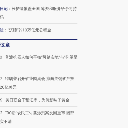
日记
：
长护险覆盖全国 筹资和服务给予将持
码
波
：
“沉睡”的10万亿元公积金
新文章
00
普渡机器人如何平衡“脚踏实地”与“仰望星
？
57
特朗普召开矿业圆桌会 拟向关键矿产投
20亿美元
09
美日联合干预汇率，为何影响了黄金
32
“90后”农民工讨薪涉刑案发回重审 因部
实不清