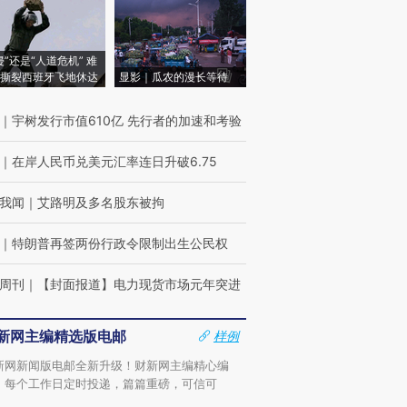
侵”还是“人道危机” 难
撕裂西班牙飞地休达
显影｜瓜农的漫长等待
｜
宇树发行市值610亿 先行者的加速和考验
｜
在岸人民币兑美元汇率连日升破6.75
我闻
｜
艾路明及多名股东被拘
｜
特朗普再签两份行政令限制出生公民权
周刊
｜
【封面报道】电力现货市场元年突进
新网主编精选版电邮
样例
新网新闻版电邮全新升级！财新网主编精心编
，每个工作日定时投递，篇篇重磅，可信可
。