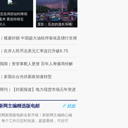
宜昌局部短时降雨
8毫米 紧急转移近
00人
显影｜瓜农的漫长等待
｜
规避封锁 中国超大油轮停靠埃及绕行非洲
｜
在岸人民币兑美元汇率连日升破6.75
我闻
｜
资管掌舵人更替 百年人寿僵局何解
｜
多国出台光伏新政加速转型
周刊
｜
【封面报道】电力现货市场元年突进
新网主编精选版电邮
样例
新网新闻版电邮全新升级！财新网主编精心编
，每个工作日定时投递，篇篇重磅，可信可
。