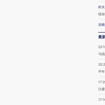
村夫
续加
吴晓
最
22:1
与战
20:
半年
17:2
注册
17:1