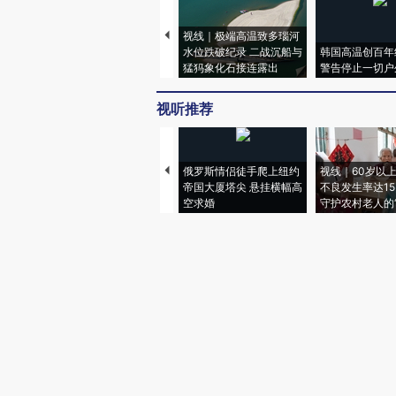
视线｜极端高温致多瑙河
水位跌破纪录 二战沉船与
韩国高温创百年
猛犸象化石接连露出
警告停止一切户
视听推荐
俄罗斯情侣徒手爬上纽约
视线｜60岁以
帝国大厦塔尖 悬挂横幅高
不良发生率达15.
空求婚
守护农村老人的“