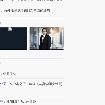
OX的吸金
马航飞行员跨国走私7万
视线｜被称为“蟑螂”的印
：
海外能源供给缺口对中国的影响
让中产们甘
粒摇头丸 尿检体内含3种
度Z世代 用街头抗争将教
秘鲁纳斯
”？
毒品
育部长拱下台
13人遇难
频
最热百城独占
视线｜不考竞赛的王虹、
何熬过48°C
38岁梅西上演帽子戏法
围棋失利的邓煜 两位菲尔
习近平抵
阿根廷3-0阿尔及利亚
兹奖得主的“非天才”拼图
再访朝鲜
客
：
多看少动
分子
：
AI冲击之下，年轻人与高学历女性更
坤
：
耳闻目睹的几位律师