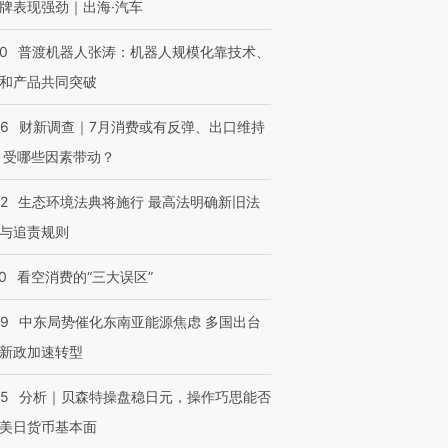
牌表现强劲｜出海·汽车
00
普渡机器人张涛：机器人规模化靠技术、
和产品共同突破
56
财新调查｜7月消费或有反弹、出口维持
 受哪些因素带动？
42
生态环境法典将施行 最高法明确新旧法
与追责规则
0
看空消费的“三大误区”
59
中东局势催化东南亚能源焦虑 多国出台
新政加速转型
05
分析｜贝森特操盘稳日元，操作巧思能否
美日货币基本面