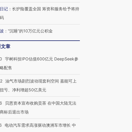
日记
：
长护险覆盖全国 筹资和服务给予将持
码
波
：
“沉睡”的10万亿元公积金
新文章
0
宇树科技IPO估值600亿元 DeepSeek参
略配售
22
油气市场剧烈波动现套利空间 嘉能可上
扭亏、净利增超50亿美元
6
贝恩资本宣布收购贡茶 在中国大陆无法
商标后退出市场
6
电动汽车需求高涨驱动澳洲车市增长 中