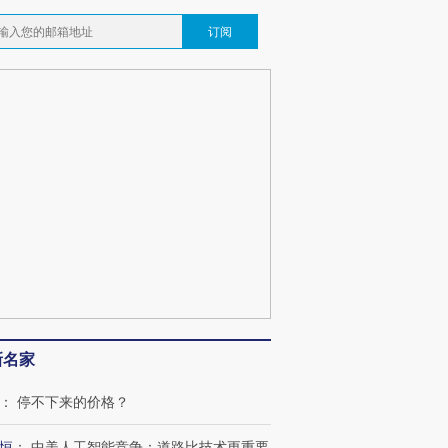
订阅
新名家
：
停不下来的价格？
恒
：
中美人工智能竞争：道路比技术更重要