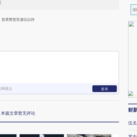
值
首席赞赏官虚位以待
下
新网观点
发布
财
本篇文章暂无评论
伍戈
罗志