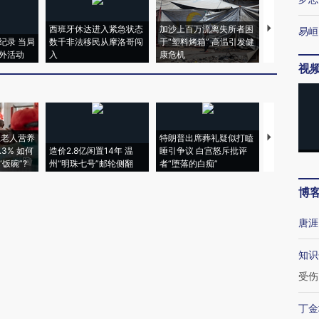
西班牙休达进入紧急状态
加沙上百万流离失所者困
视线｜HYR
易峘
纪录 当局
数千非法移民从摩洛哥闯
于“塑料烤箱” 高温引发健
术：是什么
外活动
入
康危机
心“花钱找虐
视
上老人营养
特朗普出席葬礼疑似打瞌
视线｜全球
3% 如何
造价2.8亿闲置14年 温
睡引争议 白宫怒斥批评
97个 印度如
饭碗”?
州“明珠七号”邮轮侧翻
者“堕落的白痴”
的夏天
博
唐涯
知识
受伤
丁金