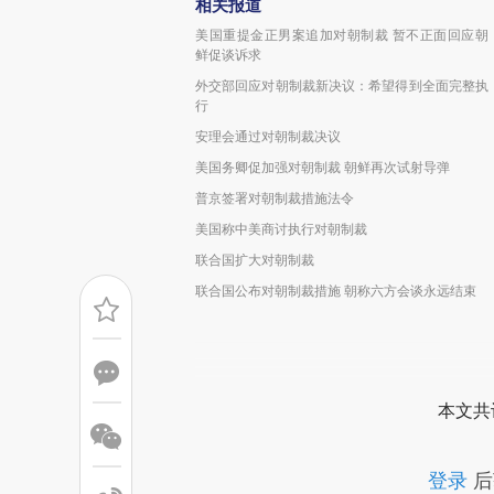
相关报道
美国重提金正男案追加对朝制裁 暂不正面回应朝
鲜促谈诉求
外交部回应对朝制裁新决议：希望得到全面完整执
行
安理会通过对朝制裁决议
美国务卿促加强对朝制裁 朝鲜再次试射导弹
普京签署对朝制裁措施法令
美国称中美商讨执行对朝制裁
联合国扩大对朝制裁
联合国公布对朝制裁措施 朝称六方会谈永远结束
本文共
登录
后