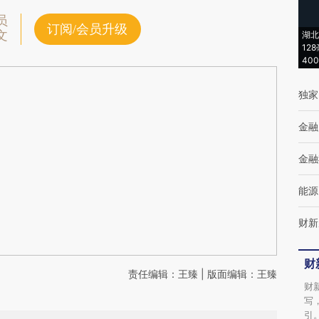
员
订阅/会员升级
文
湖北
12
40
独家
金融
金融
能源
财新
财
责任编辑：王臻 | 版面编辑：王臻
财
写
引