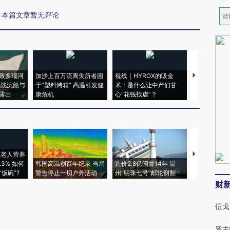
本篇文章暂无评论
致多瑙河
加沙上百万流离失所者困
视线｜HYROX的吸金
马航飞行员
二战沉船与
于“塑料烤箱” 高温引发健
术：是什么让中产们甘
粒摇头丸 尿
露出
康危机
心“花钱找虐”？
毒品
上老人营养
特朗普出席
3% 如何
韩国高温创百年纪录 当局
造价2.8亿闲置14年 温
睡引争议 白
饭碗”?
警告停止一切户外活动
州“明珠七号”邮轮侧翻
者“堕落的白
财
伍戈
罗志