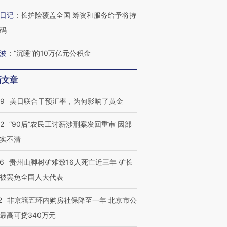
日记
：
长护险覆盖全国 筹资和服务给予将持
码
波
：
“沉睡”的10万亿元公积金
新文章
09
美日联合干预汇率，为何影响了黄金
32
“90后”农民工讨薪涉刑案发回重审 因部
实不清
36
贵州山脚树矿难致16人死亡近三年 矿长
被罢免全国人大代表
2
非京籍五环内购房社保降至一年 北京市公
最高可贷340万元