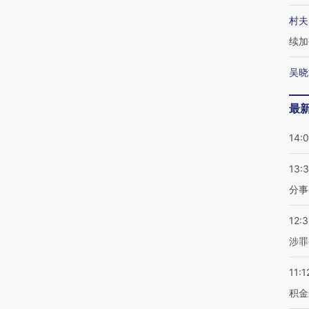
村夫
续加
吴晓
最
14:
13:
分事
12:
涉罪
11:1
积金