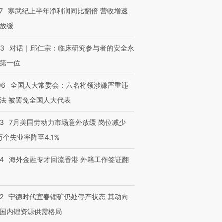
7
寒武纪上半年净利润同比翻倍 营收增速
放缓
53
对话｜邱仁宗：临床研究参与者的安全永
第一位
06
全国人大常委会：六名将领涉嫌严重违
法 被罢免全国人大代表
43
7月美国劳动力市场意外放缓 岗位减少
3万个失业率降至4.1%
14
海外金融专才回流香港 外籍工作签证翻
2
宁德时代宜春锂矿仍处停产状态 其动向
国内锂资源供需格局