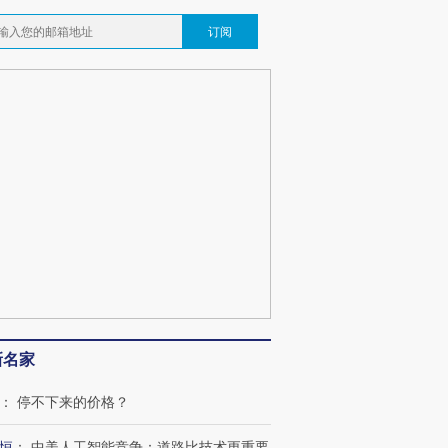
订阅
跨国走私7万
视线｜被称为“蟑螂”的印
视线｜“入侵”还是“人道危
检体内含3种
度Z世代 用街头抗争将教
机”？难民潮撕裂西班牙
秘鲁纳斯
育部长拱下台
飞地休达
13人遇难
葬礼疑似打瞌
视线｜极端高温致多瑙河
视线｜不
宫怒斥批评
38岁梅西上演帽子戏法
水位跌破纪录 二战沉船与
围棋失利
痴”
阿根廷3-0阿尔及利亚
猛犸象化石接连露出
兹奖得主
新名家
：
停不下来的价格？
恒
：
中美人工智能竞争：道路比技术更重要