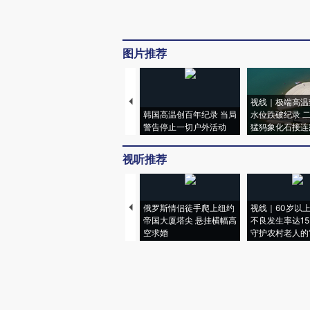
图片推荐
视线｜极端高温
韩国高温创百年纪录 当局
水位跌破纪录 
警告停止一切户外活动
猛犸象化石接连
视听推荐
俄罗斯情侣徒手爬上纽约
视线｜60岁以
帝国大厦塔尖 悬挂横幅高
不良发生率达15.
空求婚
守护农村老人的“