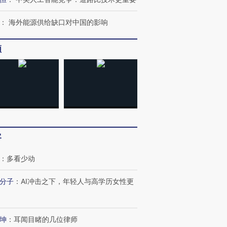
：
海外能源供给缺口对中国的影响
频
客
：
多看少动
分子
：
AI冲击之下，年轻人与高学历女性更
坤
：
耳闻目睹的几位律师