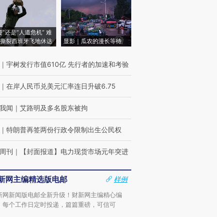
侵”还是“人道危机” 难
撕裂西班牙飞地休达
显影｜瓜农的漫长等待
｜
宇树发行市值610亿 先行者的加速和考验
｜
在岸人民币兑美元汇率连日升破6.75
我闻
｜
艾路明及多名股东被拘
｜
特朗普再签两份行政令限制出生公民权
周刊
｜
【封面报道】电力现货市场元年突进
新网主编精选版电邮
样例
新网新闻版电邮全新升级！财新网主编精心编
，每个工作日定时投递，篇篇重磅，可信可
。