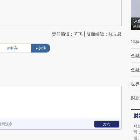
“入
民潮
责任编辑：蒋飞 | 版面编辑：张立君
特稿
#中兴
+关注
金融
金融
世界
财新
财
新网观点
发布
财
写
引