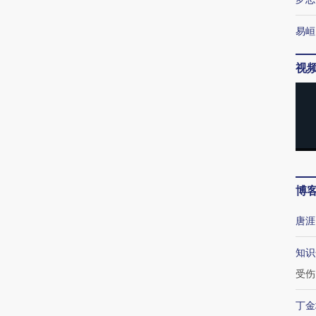
易峘
视
博
唐涯
知识
受伤
丁金