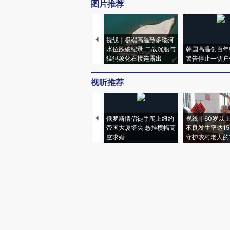
图片推荐
视线｜极端高温致多瑙河
水位跌破纪录 二战沉船与
韩国高温创百年
猛犸象化石接连露出
警告停止一切户
视听推荐
俄罗斯情侣徒手爬上纽约
视线｜60岁以
帝国大厦塔尖 悬挂横幅高
不良发生率达15.
空求婚
守护农村老人的“