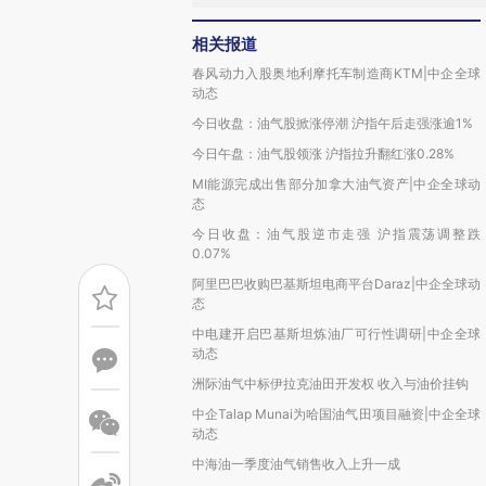
相关报道
春风动力入股奥地利摩托车制造商KTM|中企全球
动态
今日收盘：油气股掀涨停潮 沪指午后走强涨逾1%
今日午盘：油气股领涨 沪指拉升翻红涨0.28%
MI能源完成出售部分加拿大油气资产|中企全球动
态
今日收盘：油气股逆市走强 沪指震荡调整跌
0.07%
阿里巴巴收购巴基斯坦电商平台Daraz|中企全球动
态
中电建开启巴基斯坦炼油厂可行性调研|中企全球
动态
洲际油气中标伊拉克油田开发权 收入与油价挂钩
中企Talap Munai为哈国油气田项目融资|中企全球
动态
中海油一季度油气销售收入上升一成