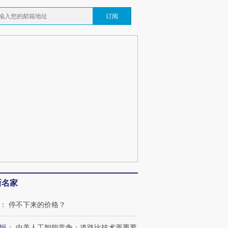
订阅
新名家
：
停不下来的价格？
恒
：
中美人工智能竞争：道路比技术更重要