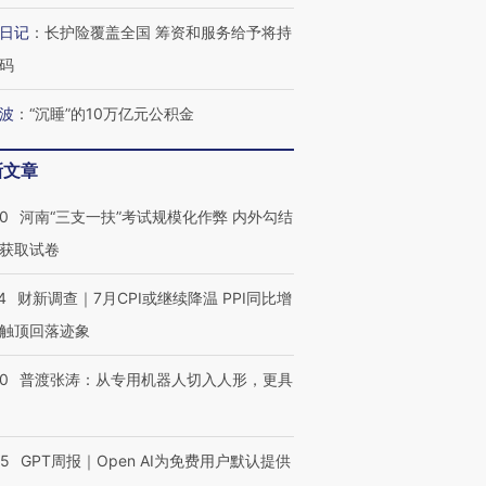
日记
：
长护险覆盖全国 筹资和服务给予将持
码
波
：
“沉睡”的10万亿元公积金
新文章
40
河南“三支一扶”考试规模化作弊 内外勾结
获取试卷
4
财新调查｜7月CPI或继续降温 PPI同比增
触顶回落迹象
00
普渡张涛：从专用机器人切入人形，更具
55
GPT周报｜Open AI为免费用户默认提供