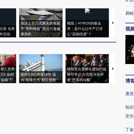
易峘
加沙上百万流离失所者困
视线｜HYROX的吸金
马航飞行员
视
纪录 当局
于“塑料烤箱” 高温引发健
术：是什么让中产们甘
粒摇头丸 尿
外活动
康危机
心“花钱找虐”？
毒品
上老人营养
特朗普出席葬礼疑似打瞌
视线｜全球
3% 如何
造价2.8亿闲置14年 温
睡引争议 白宫怒斥批评
97个 印度如
饭碗”?
州“明珠七号”邮轮侧翻
者“堕落的白痴”
的夏天
博
唐涯
知识
受伤
丁金