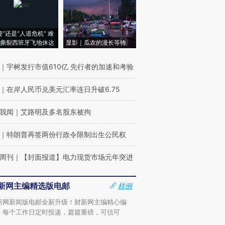
侵”还是“人道危机” 难
撕裂西班牙飞地休达
显影｜瓜农的漫长等待
｜
宇树发行市值610亿 先行者的加速和考验
｜
在岸人民币兑美元汇率连日升破6.75
我闻
｜
艾路明及多名股东被拘
｜
特朗普再签两份行政令限制出生公民权
周刊
｜
【封面报道】电力现货市场元年突进
新网主编精选版电邮
样例
新网新闻版电邮全新升级！财新网主编精心编
，每个工作日定时投递，篇篇重磅，可信可
。