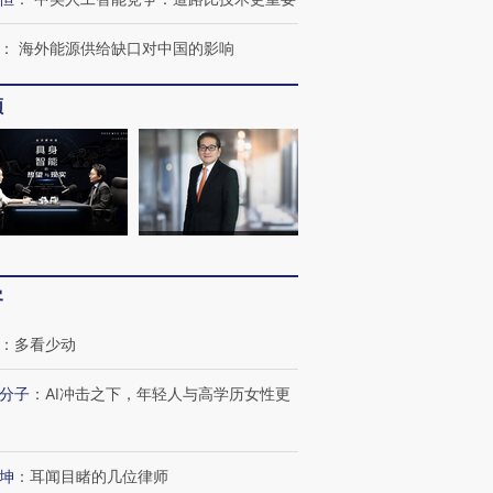
：
海外能源供给缺口对中国的影响
跨国走私7万
视线｜被称为“蟑螂”的印
视线｜“入侵”还是“人道危
频
检体内含3种
度Z世代 用街头抗争将教
机”？难民潮撕裂西班牙
秘鲁纳斯
育部长拱下台
飞地休达
13人遇难
最热百城独占
视线｜不考竞赛的王虹、
视线｜极
何熬过48°C
38岁梅西上演帽子戏法
围棋失利的邓煜 两位菲尔
水位跌破
阿根廷3-0阿尔及利亚
兹奖得主的“非天才”拼图
猛犸象化
客
：
多看少动
分子
：
AI冲击之下，年轻人与高学历女性更
坤
：
耳闻目睹的几位律师