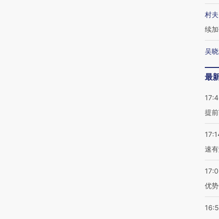
村夫
续加
吴晓
最
17:
提前
17:1
速有
17:
优势
16: