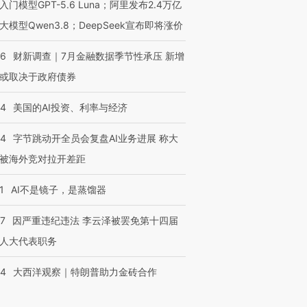
入门模型GPT-5.6 Luna；阿里发布2.4万亿
大模型Qwen3.8；DeepSeek宣布即将涨价
46
财新调查｜7月金融数据季节性承压 新增
或取决于政府债券
44
美国的AI投资、利率与经济
44
字节跳动开全员会复盘AI业务进展 称大
被海外竞对拉开差距
1
AI不是镜子，是蒸馏器
07
因严重违纪违法 李云泽被罢免第十四届
人大代表职务
44
大西洋观察｜特朗普助力金砖合作