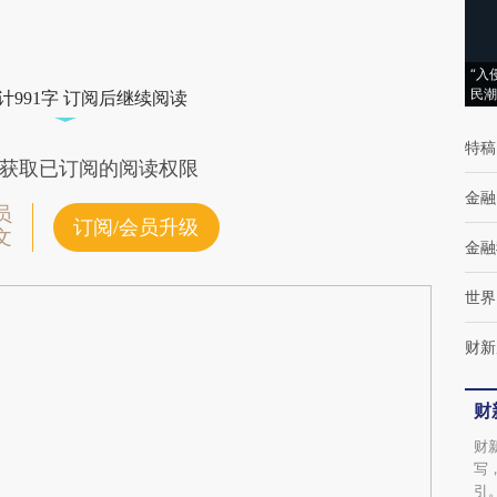
“入
民潮
计991字 订阅后继续阅读
特稿
获取已订阅的阅读权限
金融
员
订阅/会员升级
文
金融
世界
财新
财
财
写
引