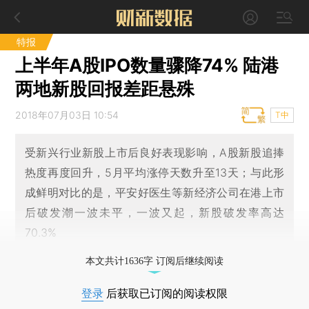
特报
上半年A股IPO数量骤降74% 陆港
两地新股回报差距悬殊
2018年07月03日 10:54
T中
受新兴行业新股上市后良好表现影响，A股新股追捧
热度再度回升，5月平均涨停天数升至13天；与此形
成鲜明对比的是，平安好医生等新经济公司在港上市
后破发潮一波未平，一波又起，新股破发率高达
70.3%
本文共计1636字 订阅后继续阅读
登录
后获取已订阅的阅读权限