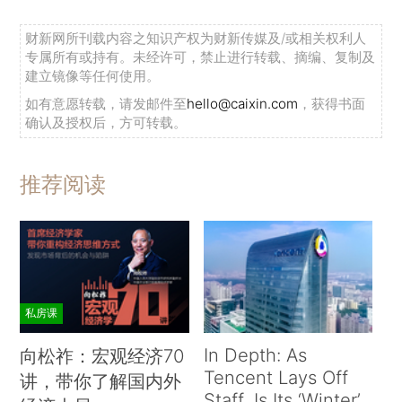
财新网所刊载内容之知识产权为财新传媒及/或相关权利人
专属所有或持有。未经许可，禁止进行转载、摘编、复制及
建立镜像等任何使用。
如有意愿转载，请发邮件至
hello@caixin.com
，获得书面
确认及授权后，方可转载。
推荐阅读
私房课
In Depth: As
向松祚：宏观经济70
Tencent Lays Off
讲，带你了解国内外
Staff, Is Its ‘Winter’