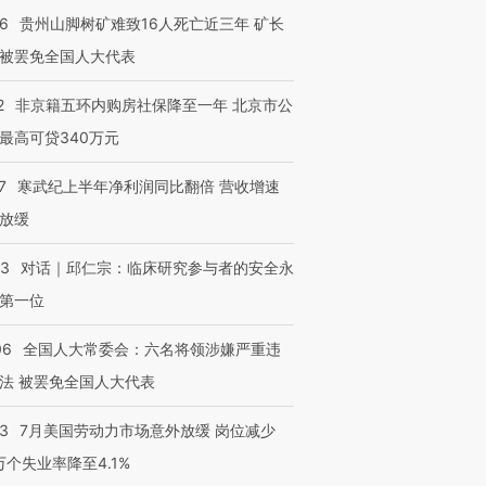
36
贵州山脚树矿难致16人死亡近三年 矿长
被罢免全国人大代表
2
非京籍五环内购房社保降至一年 北京市公
最高可贷340万元
7
寒武纪上半年净利润同比翻倍 营收增速
放缓
53
对话｜邱仁宗：临床研究参与者的安全永
第一位
06
全国人大常委会：六名将领涉嫌严重违
法 被罢免全国人大代表
43
7月美国劳动力市场意外放缓 岗位减少
3万个失业率降至4.1%