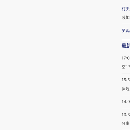
村夫
续加
吴晓
最
17:
空”
15:
资超
14:
13:
分事