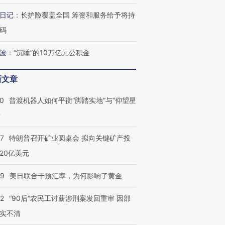
日记
：
长护险覆盖全国 筹资和服务给予将持
码
波
：
“沉睡”的10万亿元公积金
新文章
00
普渡机器人如何平衡“脚踏实地”与“仰望星
？
57
特朗普召开矿业圆桌会 拟向关键矿产投
20亿美元
09
美日联合干预汇率，为何影响了黄金
32
“90后”农民工讨薪涉刑案发回重审 因部
实不清