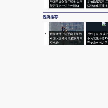
韩国高温创百年纪录 当局
水位跌破纪录 
警告停止一切户外活动
猛犸象化石接连
视听推荐
俄罗斯情侣徒手爬上纽约
视线｜60岁以
帝国大厦塔尖 悬挂横幅高
不良发生率达15.
空求婚
守护农村老人的“