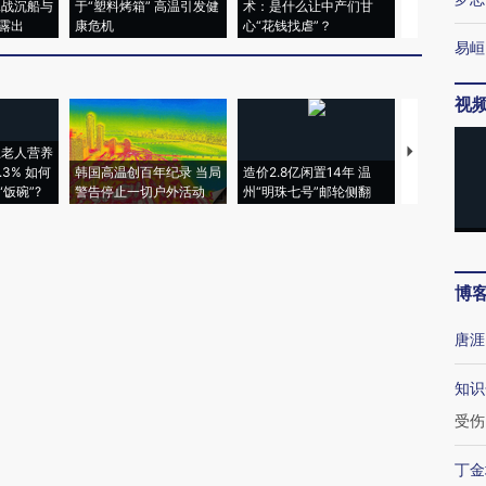
二战沉船与
于“塑料烤箱” 高温引发健
术：是什么让中产们甘
粒摇头丸 尿
露出
康危机
心“花钱找虐”？
毒品
易峘
视
上老人营养
特朗普出席
3% 如何
韩国高温创百年纪录 当局
造价2.8亿闲置14年 温
睡引争议 白
饭碗”?
警告停止一切户外活动
州“明珠七号”邮轮侧翻
者“堕落的白
博
唐涯
知识
受伤
丁金