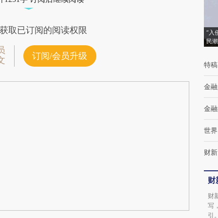
获取已订阅的阅读权限
“入
民潮
员
订阅/会员升级
文
特稿
金融
金融
世界
财新
财
财
写
引