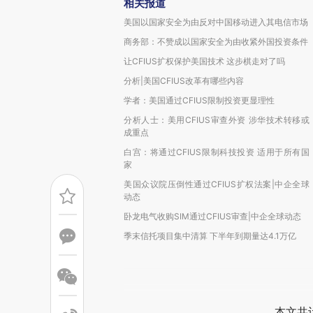
相关报道
美国以国家安全为由反对中国移动进入其电信市场
商务部：不赞成以国家安全为由收紧外国投资条件
让CFIUS扩权保护美国技术 这步棋走对了吗
分析|美国CFIUS改革有哪些内容
学者：美国通过CFIUS限制投资更显理性
分析人士：美用CFIUS审查外资 涉华技术转移或
成重点
白宫：将通过CFIUS限制科技投资 适用于所有国
家
美国众议院压倒性通过CFIUS扩权法案|中企全球
动态
卧龙电气收购SIM通过CFIUS审查|中企全球动态
季末信托项目集中清算 下半年到期量达4.1万亿
本文共计