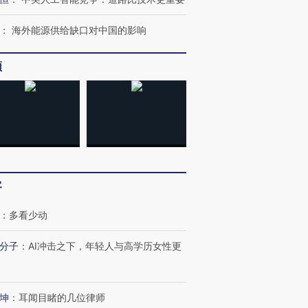
检体内含3种
度Z世代 用街头抗争将教
机”？难民潮撕裂西班牙
秘鲁纳斯
育部长拱下台
飞地休达
13人遇难
：
海外能源供给缺口对中国的影响
频
葬礼疑似打瞌
视线｜极端高温致多瑙河
视线｜不
宫怒斥批评
38岁梅西上演帽子戏法
水位跌破纪录 二战沉船与
围棋失利
痴”
阿根廷3-0阿尔及利亚
猛犸象化石接连露出
兹奖得主
客
：
多看少动
分子
：
AI冲击之下，年轻人与高学历女性更
坤
：
耳闻目睹的几位律师