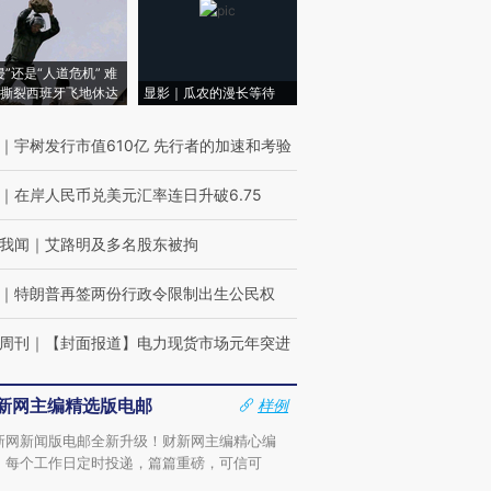
侵”还是“人道危机” 难
撕裂西班牙飞地休达
显影｜瓜农的漫长等待
｜
宇树发行市值610亿 先行者的加速和考验
｜
在岸人民币兑美元汇率连日升破6.75
我闻
｜
艾路明及多名股东被拘
｜
特朗普再签两份行政令限制出生公民权
周刊
｜
【封面报道】电力现货市场元年突进
新网主编精选版电邮
样例
新网新闻版电邮全新升级！财新网主编精心编
，每个工作日定时投递，篇篇重磅，可信可
。