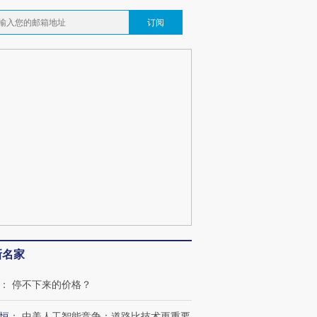
订阅
新名家
：
停不下来的价格？
跨国走私7万
视线｜被称为“蟑螂”的印
视线｜“入侵”还是“人道危
恒
：
中美人工智能竞争：道路比技术更重要