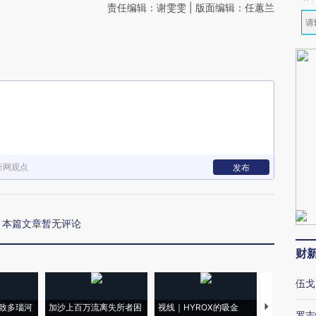
责任编辑：谢雯雯 | 版面编辑：任蕙兰
新网观点
发布
本篇文章暂无评论
财
伍戈
致多瑙河
加沙上百万流离失所者困
视线｜HYROX的吸金
马航飞行员
罗志