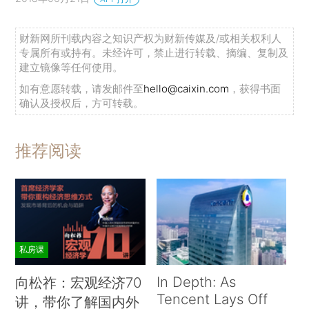
财新网所刊载内容之知识产权为财新传媒及/或相关权利人
专属所有或持有。未经许可，禁止进行转载、摘编、复制及
建立镜像等任何使用。
如有意愿转载，请发邮件至
hello@caixin.com
，获得书面
确认及授权后，方可转载。
推荐阅读
私房课
In Depth: As
向松祚：宏观经济70
Tencent Lays Off
讲，带你了解国内外