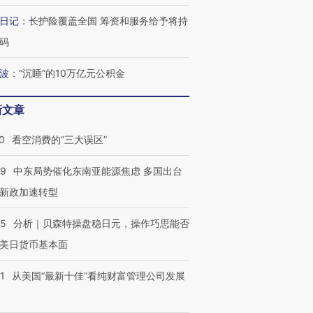
日记
：
长护险覆盖全国 筹资和服务给予将持
码
波
：
“沉睡”的10万亿元公积金
新文章
0
看空消费的“三大误区”
59
中东局势催化东南亚能源焦虑 多国出台
新政加速转型
05
分析｜贝森特操盘稳日元，操作巧思能否
美日货币基本面
1
从美国“最新十佳”看纯财富管理公司发展