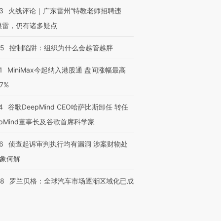
3
火线评论｜广东雷州“特教老师招聘违
很雷，仍有诸多疑点
05
控制陷阱：组织为什么会越管越胖
1
MiniMax今起纳入港股通 盘间涨幅最高
77%
4
谷歌DeepMind CEO哈萨比斯卸任 转任
epMind董事长及谷歌首席科学家
6
侦查起诉审判执行均有漏洞 涉案财物处
象何解
58
罗兰贝格：全球汽车市场逐渐区域化已成