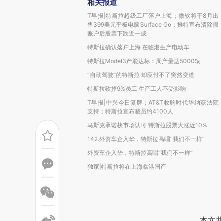
相关报道
T早报|特斯拉超级工厂落户上海；微软将于8月出
售399美元平板电脑Surface Go；推特宣布清除假
账户后股票下跌近一成
特斯拉确认落户上海 在临港生产电动车
特斯拉Model3产能达标：周产量达5000辆
“自动驾驶”的特斯拉 却应付不了突然变道
特斯拉砍掉9%员工 生产工人不受影响
T早报|中兴今日复牌；AT&T收购时代华纳获法院
支持；特斯拉宣布裁员约4100人
马斯克承诺获市场认可 特斯拉股票大涨近10%
142.外资车企入华，特斯拉高唱“我们不一样”
外资车企入华，特斯拉高唱“我们不一样”
独家|特斯拉将在上海临港国产
本文