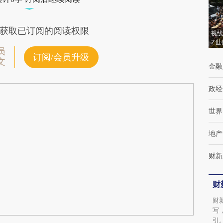
获取已订阅的阅读权限
视线
Z世
员
订阅/会员升级
文
金融
政经
世界
地产
财新
财
财
写
引