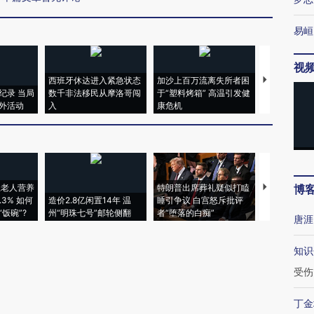
易峘
视
西班牙休达进入紧急状态
加沙上百万流离失所者困
马航飞行员
纪录 当局
数千非法移民从摩洛哥闯
于“塑料烤箱” 高温引发健
粒摇头丸 尿
外活动
入
康危机
毒品
上老人营养
特朗普出席葬礼疑似打瞌
视线｜全球
博
3% 如何
造价2.8亿闲置14年 温
睡引争议 白宫怒斥批评
97个 印度如
饭碗”?
州“明珠七号”邮轮侧翻
者“堕落的白痴”
的夏天
唐涯
知识
受伤
丁金