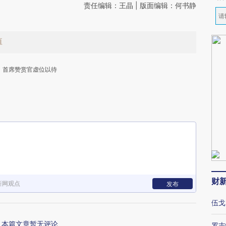
责任编辑：王晶 | 版面编辑：何书静
值
首席赞赏官虚位以待
下
财
新网观点
发布
伍戈
本篇文章暂无评论
罗志