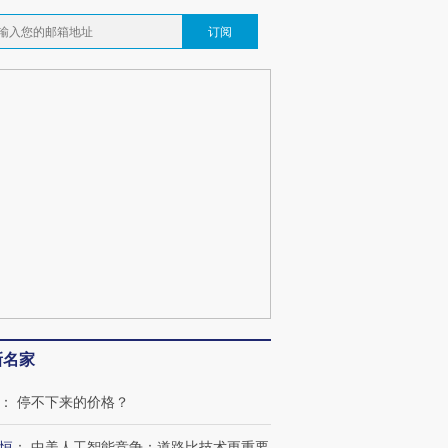
订阅
新名家
：
停不下来的价格？
恒
：
中美人工智能竞争：道路比技术更重要