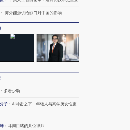
：
海外能源供给缺口对中国的影响
频
跨国走私7万
视线｜HYROX的吸金
视线｜被
检体内含3种
术：是什么让中产们甘
泽连斯基密集出访美英 索
度Z世代
心“花钱找虐”？
要防空导弹“救急”
育部长拱
最热百城独占
客
视线｜不考竞赛的王虹、
何熬过48°C
38岁梅西上演帽子戏法
围棋失利的邓煜 两位菲尔
习近平抵
阿根廷3-0阿尔及利亚
兹奖得主的“非天才”拼图
再访朝鲜
：
多看少动
分子
：
AI冲击之下，年轻人与高学历女性更
坤
：
耳闻目睹的几位律师