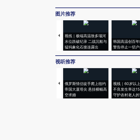
图片推荐
视线｜极端高温致多瑙河
水位跌破纪录 二战沉船与
韩国高温创百年
猛犸象化石接连露出
警告停止一切户
视听推荐
俄罗斯情侣徒手爬上纽约
视线｜60岁以
帝国大厦塔尖 悬挂横幅高
不良发生率达15.
空求婚
守护农村老人的“