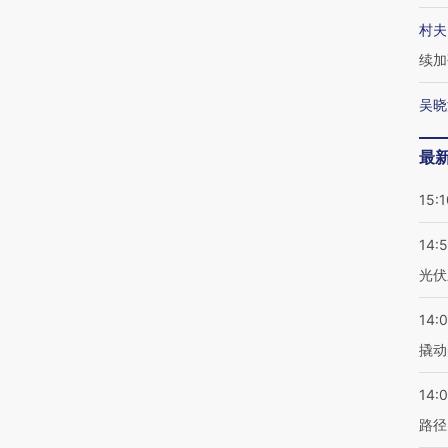
村夫
续加
吴晓
最
15:1
14:
光伏
14:
撬动
14:0
路径