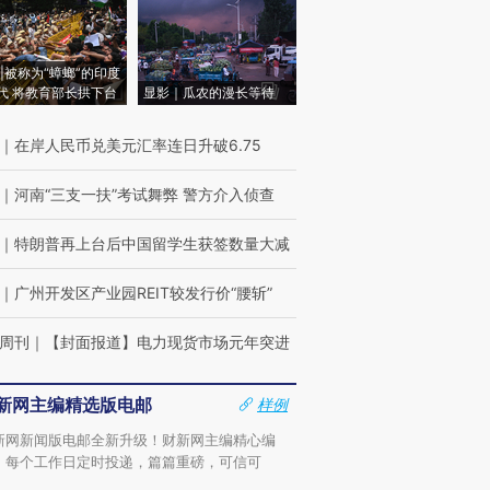
|被称为“蟑螂”的印度
代 将教育部长拱下台
显影｜瓜农的漫长等待
｜
在岸人民币兑美元汇率连日升破6.75
｜
河南“三支一扶”考试舞弊 警方介入侦查
｜
特朗普再上台后中国留学生获签数量大减
｜
广州开发区产业园REIT较发行价“腰斩”
周刊
｜
【封面报道】电力现货市场元年突进
新网主编精选版电邮
样例
新网新闻版电邮全新升级！财新网主编精心编
，每个工作日定时投递，篇篇重磅，可信可
。