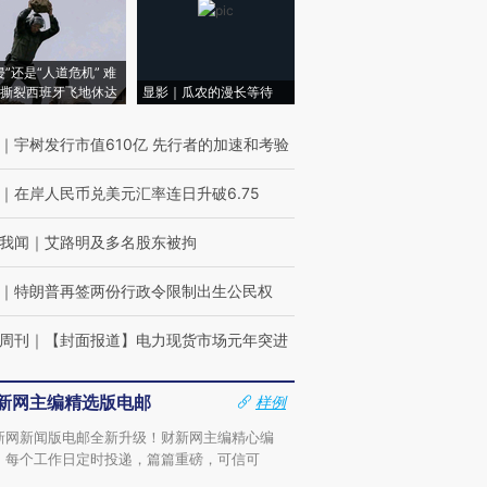
侵”还是“人道危机” 难
撕裂西班牙飞地休达
显影｜瓜农的漫长等待
｜
宇树发行市值610亿 先行者的加速和考验
｜
在岸人民币兑美元汇率连日升破6.75
我闻
｜
艾路明及多名股东被拘
｜
特朗普再签两份行政令限制出生公民权
周刊
｜
【封面报道】电力现货市场元年突进
新网主编精选版电邮
样例
新网新闻版电邮全新升级！财新网主编精心编
，每个工作日定时投递，篇篇重磅，可信可
。