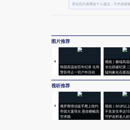
评论仅代表网友个人观点，不代表财
图片推荐
视线｜极端高温
韩国高温创百年纪录 当局
水位跌破纪录 
警告停止一切户外活动
猛犸象化石接连
视听推荐
俄罗斯情侣徒手爬上纽约
视线｜60岁以
帝国大厦塔尖 悬挂横幅高
不良发生率达15.
空求婚
守护农村老人的“