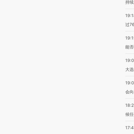
持续
19:1
过7
19:1
能否
19:
大选
19:0
会向
18:
候任
17: