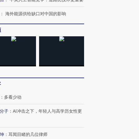
：
海外能源供给缺口对中国的影响
频
跨国走私7万
视线｜被称为“蟑螂”的印
视线｜“入侵”还是“人道危
检体内含3种
度Z世代 用街头抗争将教
机”？难民潮撕裂西班牙
秘鲁纳斯
育部长拱下台
飞地休达
13人遇难
客
：
多看少动
分子
：
AI冲击之下，年轻人与高学历女性更
最热百城独占
视线｜不
何熬过48°C
38岁梅西上演帽子戏法
韩国高温创百年纪录 当局
围棋失利
阿根廷3-0阿尔及利亚
警告停止一切户外活动
兹奖得主
坤
：
耳闻目睹的几位律师