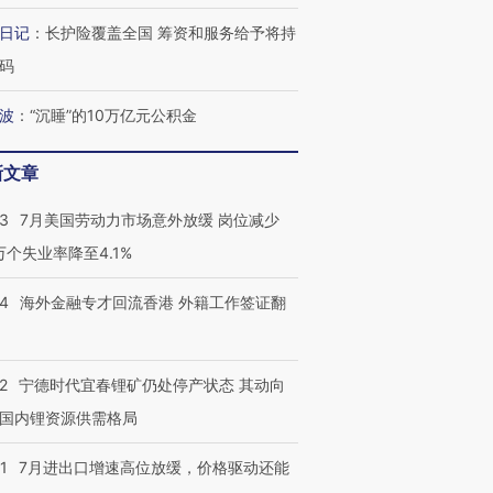
日记
：
长护险覆盖全国 筹资和服务给予将持
码
波
：
“沉睡”的10万亿元公积金
新文章
43
7月美国劳动力市场意外放缓 岗位减少
3万个失业率降至4.1%
14
海外金融专才回流香港 外籍工作签证翻
2
宁德时代宜春锂矿仍处停产状态 其动向
国内锂资源供需格局
1
7月进出口增速高位放缓，价格驱动还能