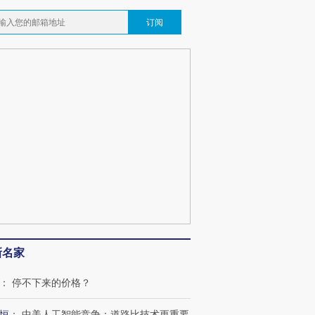
订阅
新名家
：
停不下来的价格？
恒
：
中美人工智能竞争：道路比技术更重要