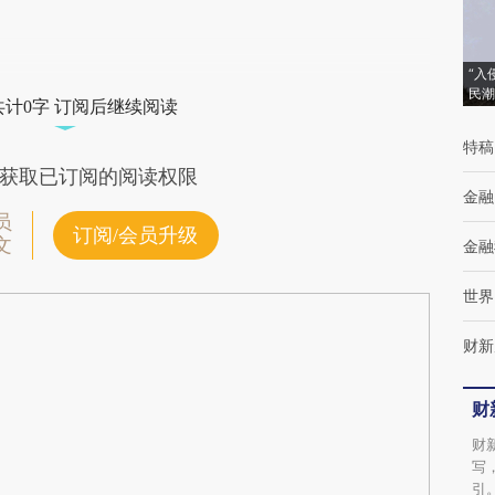
“入
民潮
共计0字 订阅后继续阅读
特稿
获取已订阅的阅读权限
金融
员
订阅/会员升级
文
金融
世界
财新
财
财
写
引