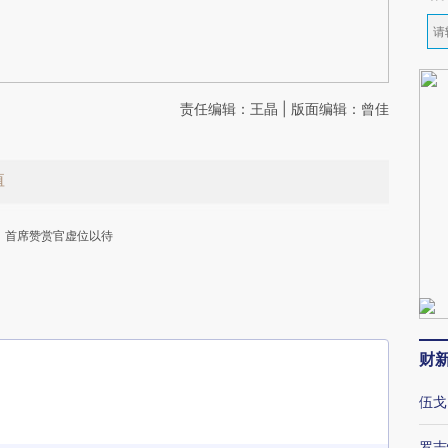
责任编辑：王晶 | 版面编辑：曾佳
值
首席赞赏官虚位以待
财
下
伍戈
罗志