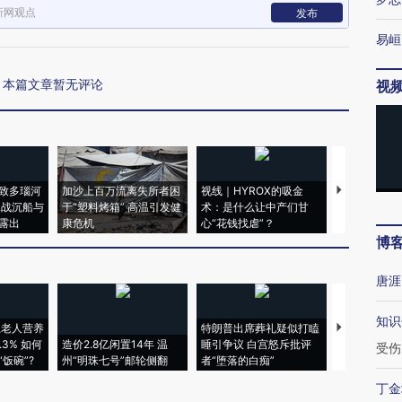
新网观点
发布
易峘
本篇文章暂无评论
视
致多瑙河
加沙上百万流离失所者困
视线｜HYROX的吸金
马航飞行员
二战沉船与
于“塑料烤箱” 高温引发健
术：是什么让中产们甘
粒摇头丸 尿
露出
康危机
心“花钱找虐”？
毒品
博
唐涯
知识
上老人营养
特朗普出席葬礼疑似打瞌
视线｜全球
3% 如何
造价2.8亿闲置14年 温
睡引争议 白宫怒斥批评
97个 印度如
受伤
饭碗”?
州“明珠七号”邮轮侧翻
者“堕落的白痴”
的夏天
丁金