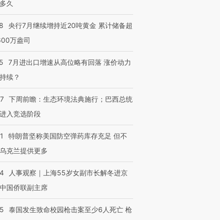
多久
8
央行7月继续增持近20吨黄金 累计储备超
600万盎司
5
7月进出口增速从高位略有回落 涨价动力
持续？
07
下周前瞻：生态环境法典施行；巴西总统
进入竞选阶段
1
特朗普坚称美国防空弹药库存充足 但不
乌克兰提供更多
24
人事观察｜上海55岁女副市长解冬进京
中国侨联副主席
45
泰国发生致命校园枪击案至少6人死亡 枪