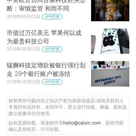
断：审慎监管 和而不同
2018年08月03日
APP打开
市值过万亿美元 苹果何以成
为最贵科技公司
2018年08月03日
APP打开
猛狮科技定增款被银行强行划
走 29个银行账户被冻结
2018年08月03日
APP打开
财新网所刊载内容之知识产权为财新传媒及/或相关权利人
专属所有或持有。未经许可，禁止进行转载、摘编、复制及
建立镜像等任何使用。
如有意愿转载，请发邮件至
hello@caixin.com
，获得书面
确认及授权后，方可转载。