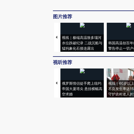
图片推荐
视线｜极端高温致多瑙河
水位跌破纪录 二战沉船与
韩国高温创百年
猛犸象化石接连露出
警告停止一切户
视听推荐
俄罗斯情侣徒手爬上纽约
视线｜60岁以
帝国大厦塔尖 悬挂横幅高
不良发生率达15.
空求婚
守护农村老人的“