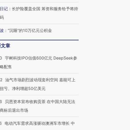
日记
：
长护险覆盖全国 筹资和服务给予将持
码
波
：
“沉睡”的10万亿元公积金
新文章
0
宇树科技IPO估值600亿元 DeepSeek参
略配售
22
油气市场剧烈波动现套利空间 嘉能可上
扭亏、净利增超50亿美元
6
贝恩资本宣布收购贡茶 在中国大陆无法
商标后退出市场
6
电动汽车需求高涨驱动澳洲车市增长 中