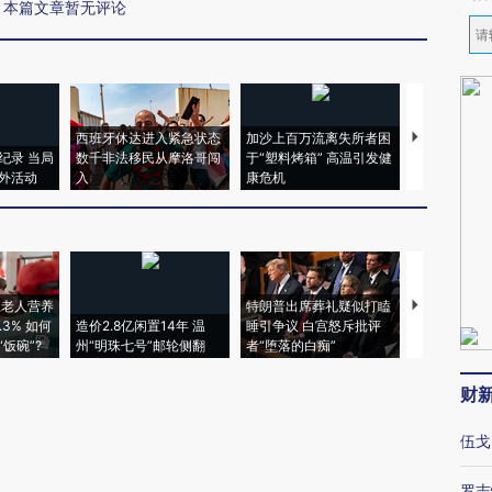
本篇文章暂无评论
西班牙休达进入紧急状态
加沙上百万流离失所者困
视线｜HYR
纪录 当局
数千非法移民从摩洛哥闯
于“塑料烤箱” 高温引发健
术：是什么
外活动
入
康危机
心“花钱找虐
上老人营养
特朗普出席葬礼疑似打瞌
视线｜全球
3% 如何
造价2.8亿闲置14年 温
睡引争议 白宫怒斥批评
97个 印度如
饭碗”?
州“明珠七号”邮轮侧翻
者“堕落的白痴”
的夏天
财
伍戈
罗志