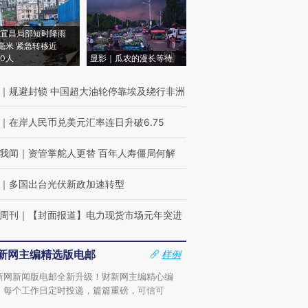
宜昌局部短时降雨
8毫米 紧急转移近
00人
显影｜瓜农的漫长等待
｜
规避封锁 中国超大油轮停靠埃及绕行非洲
｜
在岸人民币兑美元汇率连日升破6.75
我闻
｜
资管掌舵人更替 百年人寿僵局何解
｜
多国出台光伏新政加速转型
周刊
｜
【封面报道】电力现货市场元年突进
新网主编精选版电邮
样例
新网新闻版电邮全新升级！财新网主编精心编
，每个工作日定时投递，篇篇重磅，可信可
。