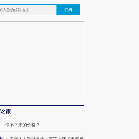
订阅
OX的吸金
马航飞行员跨国走私7万
视线｜被称为“蟑螂”的印
让中产们甘
粒摇头丸 尿检体内含3种
度Z世代 用街头抗争将教
秘鲁纳斯
”？
毒品
育部长拱下台
13人遇难
最热百城独占
视线｜不考竞赛的王虹、
何熬过48°C
38岁梅西上演帽子戏法
围棋失利的邓煜 两位菲尔
习近平抵
阿根廷3-0阿尔及利亚
兹奖得主的“非天才”拼图
再访朝鲜
新名家
：
停不下来的价格？
恒
：
中美人工智能竞争：道路比技术更重要