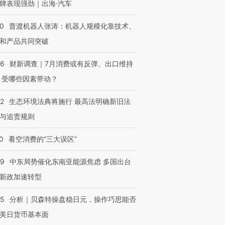
牌表现强劲｜出海·汽车
00
普渡机器人张涛：机器人规模化靠技术、
和产品共同突破
56
财新调查｜7月消费或有反弹、出口维持
 受哪些因素带动？
42
生态环境法典将施行 最高法明确新旧法
与追责规则
0
看空消费的“三大误区”
59
中东局势催化东南亚能源焦虑 多国出台
新政加速转型
05
分析｜贝森特操盘稳日元，操作巧思能否
美日货币基本面