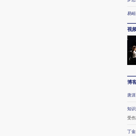
易峘
视
博
唐涯
知识
受伤
丁金