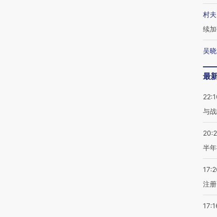
村夫
续加
吴晓
最
22:1
与战
20:
半年
17:2
注册
17:1