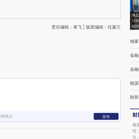
湖北
12
40
责任编辑：蒋飞 | 版面编辑：任蕙兰
独家
金融
金融
能源
财新
财
新网观点
发布
财
写
引