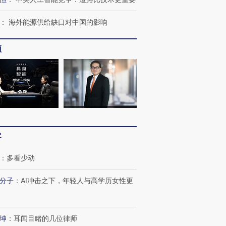
：
海外能源供给缺口对中国的影响
频
客
：
多看少动
分子
：
AI冲击之下，年轻人与高学历女性更
坤
：
耳闻目睹的几位律师