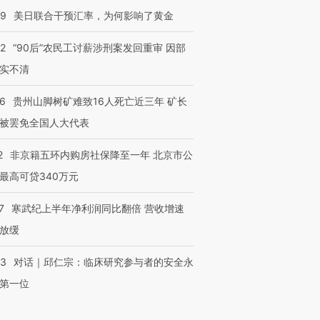
09
美日联合干预汇率，为何影响了黄金
32
“90后”农民工讨薪涉刑案发回重审 因部
实不清
36
贵州山脚树矿难致16人死亡近三年 矿长
被罢免全国人大代表
2
非京籍五环内购房社保降至一年 北京市公
最高可贷340万元
7
寒武纪上半年净利润同比翻倍 营收增速
放缓
53
对话｜邱仁宗：临床研究参与者的安全永
第一位