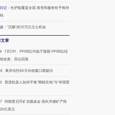
日记
：
长护险覆盖全国 筹资和服务给予将持
码
波
：
“沉睡”的10万亿元公积金
新文章
4
7月CPI、PPI同比均低于预期 PPI同比结
续改善、高位回落
46
离岸信托90天补税窗口期疑问
00
普渡机器人如何平衡“脚踏实地”与“仰望星
？
57
特朗普召开矿业圆桌会 拟向关键矿产投
20亿美元