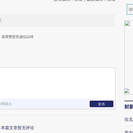
值
首席赞赏官虚位以待
下
新网观点
发布
财
伍戈
本篇文章暂无评论
罗志