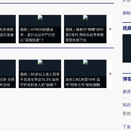
易峘
视
失所者困
视线｜HYROX的吸金
视线｜被称为“蟑螂”的印
视线｜“入侵
高温引发健
术：是什么让中产们甘
度Z世代 用街头抗争将教
机”？难民潮
心“花钱找虐”？
育部长拱下台
飞地休达
视线｜60岁以上老人营养
特朗普出席
博
纪录 当局
不良发生率达15.3% 如何
造价2.8亿闲置14年 温
睡引争议 白
外活动
守护农村老人的“饭碗”?
州“明珠七号”邮轮侧翻
者“堕落的白
唐涯
知识
受伤
丁金