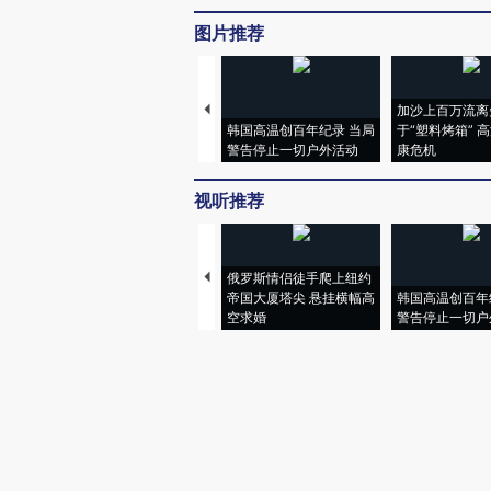
图片推荐
加沙上百万流离
韩国高温创百年纪录 当局
于“塑料烤箱” 
警告停止一切户外活动
康危机
视听推荐
俄罗斯情侣徒手爬上纽约
帝国大厦塔尖 悬挂横幅高
韩国高温创百年
空求婚
警告停止一切户