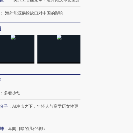
：
海外能源供给缺口对中国的影响
频
”还是“人道危
湖北宜昌局部短时降雨
哈尔滨遭遇短时极端强降
撕裂西班牙
128毫米 紧急转移近
雨 3小时累计雨量超80毫
秘鲁纳斯
4000人
米
13人遇难
葬礼疑似打瞌
视线｜极端高温致多瑙河
视线｜不
客
宫怒斥批评
水位跌破纪录 二战沉船与
38岁梅西上演帽子戏法
围棋失利
痴”
猛犸象化石接连露出
阿根廷3-0阿尔及利亚
兹奖得主
：
多看少动
分子
：
AI冲击之下，年轻人与高学历女性更
坤
：
耳闻目睹的几位律师