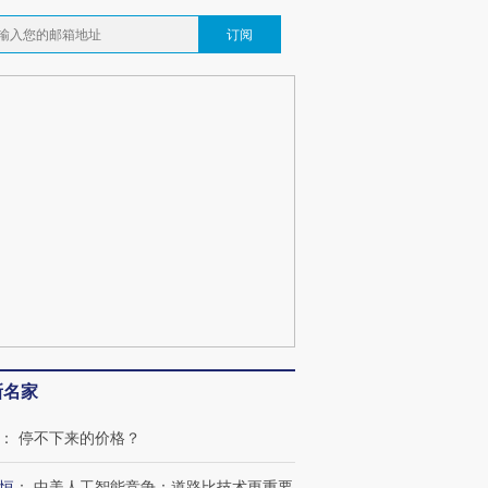
订阅
新名家
：
停不下来的价格？
恒
：
中美人工智能竞争：道路比技术更重要