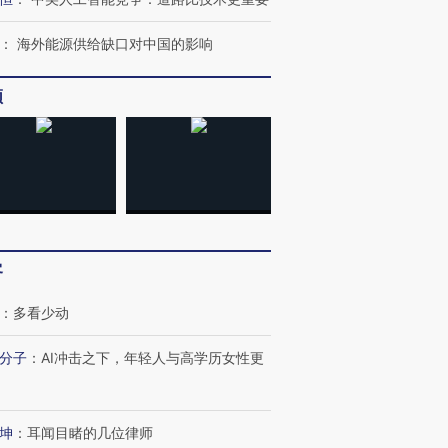
：
海外能源供给缺口对中国的影响
频
客
：
多看少动
分子
：
AI冲击之下，年轻人与高学历女性更
坤
：
耳闻目睹的几位律师