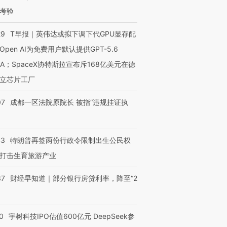
考验
29
T早报｜英伟达或拟下调下代GPU显存配
Open AI为免费用户默认提供GPT-5.6
NA；SpaceX协特斯拉宣布斥168亿美元在德
立芯片工厂
07
成都一区法院原院长 被指“违规挂证执
43
特朗普再签两份行政令限制出生公民权
打击生育旅游产业
37
财经早知道｜部分银行房贷利率，降至“2
0
宇树科技IPO估值600亿元 DeepSeek参