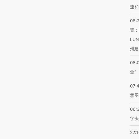
速和
08:
置；
LU
州建
08:
业”
07:
意图
06:
字头
22:1