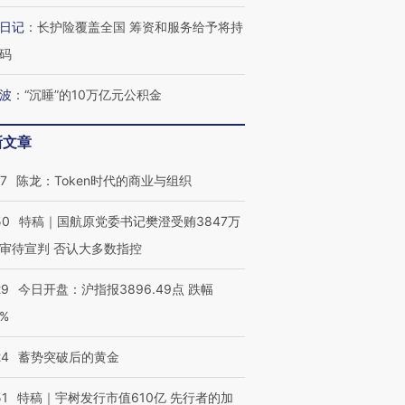
日记
：
长护险覆盖全国 筹资和服务给予将持
码
波
：
“沉睡”的10万亿元公积金
新文章
07
陈龙：Token时代的商业与组织
50
特稿｜国航原党委书记樊澄受贿3847万
审待宣判 否认大多数指控
29
今日开盘：沪指报3896.49点 跌幅
0%
24
蓄势突破后的黄金
51
特稿｜宇树发行市值610亿 先行者的加