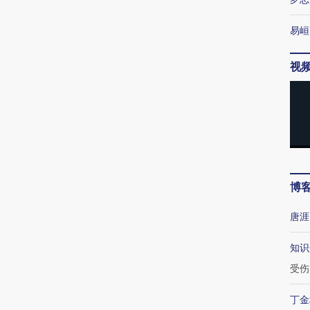
易峘
视
博
唐涯
知识
受伤
丁金