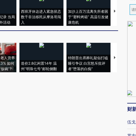
西班牙休达进入紧急状态
加沙上百万流离失所者困
视线｜HYR
纪录 当局
数千非法移民从摩洛哥闯
于“塑料烤箱” 高温引发健
术：是什么
外活动
入
康危机
心“花钱找虐
上老人营养
特朗普出席葬礼疑似打瞌
视线｜全球
3% 如何
造价2.8亿闲置14年 温
睡引争议 白宫怒斥批评
97个 印度如
饭碗”?
州“明珠七号”邮轮侧翻
者“堕落的白痴”
的夏天
财
伍戈
罗志