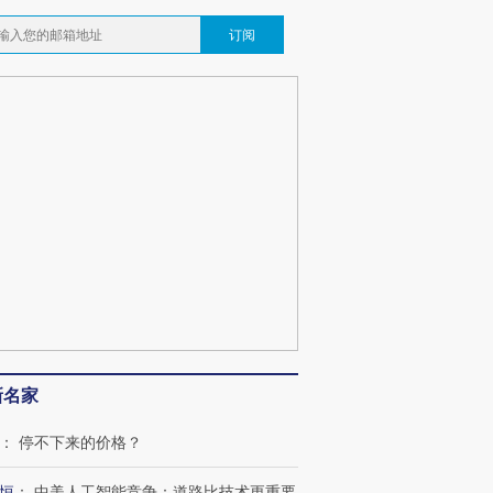
订阅
OX的吸金
马航飞行员跨国走私7万
视线｜被称为“蟑螂”的印
让中产们甘
粒摇头丸 尿检体内含3种
度Z世代 用街头抗争将教
秘鲁纳斯
”？
毒品
育部长拱下台
13人遇难
最热百城独占
视线｜不考竞赛的王虹、
何熬过48°C
38岁梅西上演帽子戏法
围棋失利的邓煜 两位菲尔
习近平抵
阿根廷3-0阿尔及利亚
兹奖得主的“非天才”拼图
再访朝鲜
新名家
：
停不下来的价格？
恒
：
中美人工智能竞争：道路比技术更重要