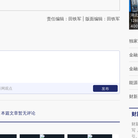
湖北
责任编辑：田铁军 | 版面编辑：田铁军
12
40
独家
金融
金融
能源
新网观点
发布
财新
本篇文章暂无评论
财
财
写
引