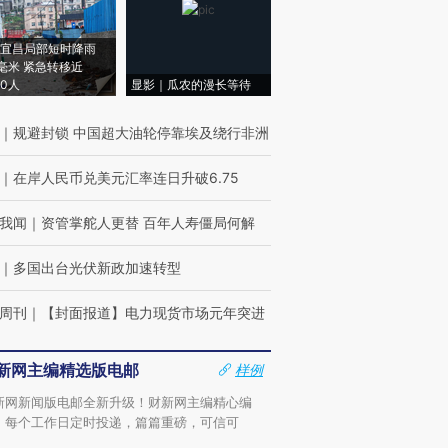
宜昌局部短时降雨
8毫米 紧急转移近
00人
显影｜瓜农的漫长等待
｜
规避封锁 中国超大油轮停靠埃及绕行非洲
｜
在岸人民币兑美元汇率连日升破6.75
我闻
｜
资管掌舵人更替 百年人寿僵局何解
｜
多国出台光伏新政加速转型
周刊
｜
【封面报道】电力现货市场元年突进
新网主编精选版电邮
样例
新网新闻版电邮全新升级！财新网主编精心编
，每个工作日定时投递，篇篇重磅，可信可
。