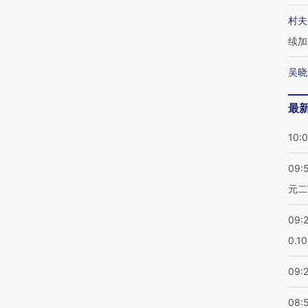
村夫
续加
吴晓
最
10:
09:
元二
09:
0.1
09:
08: