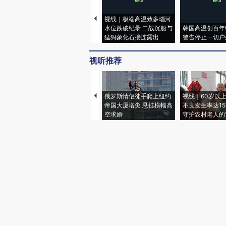
视线｜极端高温致多瑙河
水位跌破纪录 二战沉船与
韩国高温创百年
猛犸象化石接连露出
警告停止一切户
视听推荐
俄罗斯情侣徒手爬上纽约
视线｜60岁以
帝国大厦塔尖 悬挂横幅高
不良发生率达15.
空求婚
守护农村老人的“