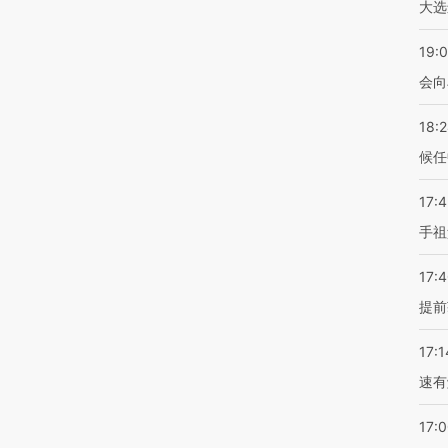
大选
19:0
会向
18:
候任
17:
手祖
17:
提前
17:1
速有
17: