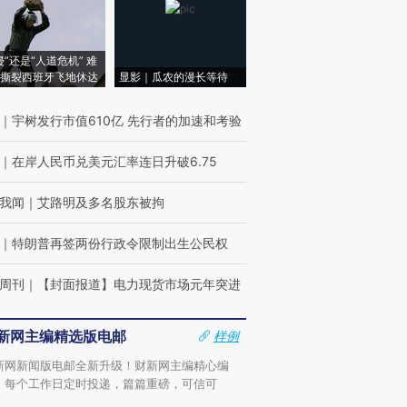
侵”还是“人道危机” 难
撕裂西班牙飞地休达
显影｜瓜农的漫长等待
｜
宇树发行市值610亿 先行者的加速和考验
｜
在岸人民币兑美元汇率连日升破6.75
我闻
｜
艾路明及多名股东被拘
｜
特朗普再签两份行政令限制出生公民权
周刊
｜
【封面报道】电力现货市场元年突进
新网主编精选版电邮
样例
新网新闻版电邮全新升级！财新网主编精心编
，每个工作日定时投递，篇篇重磅，可信可
。