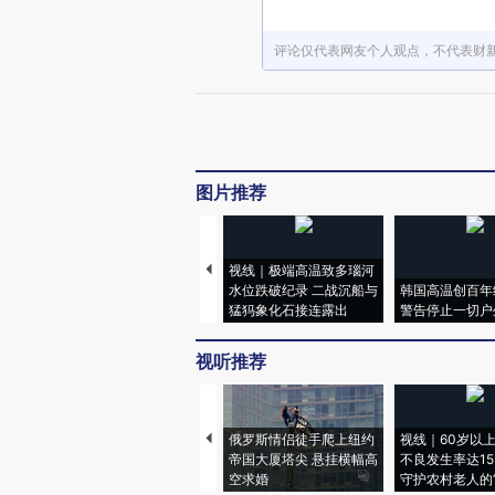
评论仅代表网友个人观点，不代表财
图片推荐
视线｜极端高温致多瑙河
水位跌破纪录 二战沉船与
韩国高温创百年
猛犸象化石接连露出
警告停止一切户
视听推荐
俄罗斯情侣徒手爬上纽约
视线｜60岁以
帝国大厦塔尖 悬挂横幅高
不良发生率达15.
空求婚
守护农村老人的“