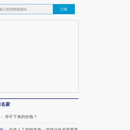
订阅
新名家
：
停不下来的价格？
恒
：
中美人工智能竞争：道路比技术更重要