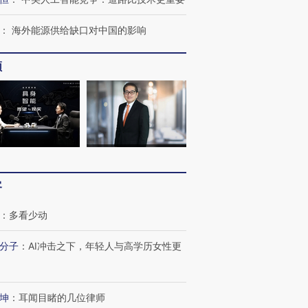
：
海外能源供给缺口对中国的影响
频
跨国走私7万
视线｜被称为“蟑螂”的印
视线｜“入侵”还是“人道危
检体内含3种
度Z世代 用街头抗争将教
机”？难民潮撕裂西班牙
秘鲁纳斯
客
育部长拱下台
飞地休达
13人遇难
：
多看少动
分子
：
AI冲击之下，年轻人与高学历女性更
最热百城独占
视线｜不考竞赛的王虹、
何熬过48°C
38岁梅西上演帽子戏法
围棋失利的邓煜 两位菲尔
韩国高温
坤
：
耳闻目睹的几位律师
阿根廷3-0阿尔及利亚
兹奖得主的“非天才”拼图
警告停止