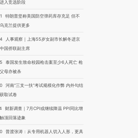
进入竞选阶段
1
特朗普坚称美国防空弹药库存充足 但不
乌克兰提供更多
24
人事观察｜上海55岁女副市长解冬进京
中国侨联副主席
45
泰国发生致命校园枪击案至少6人死亡 枪
父母亦被杀
40
河南“三支一扶”考试规模化作弊 内外勾结
获取试卷
4
财新调查｜7月CPI或继续降温 PPI同比增
触顶回落迹象
00
普渡张涛：从专用机器人切入人形，更具