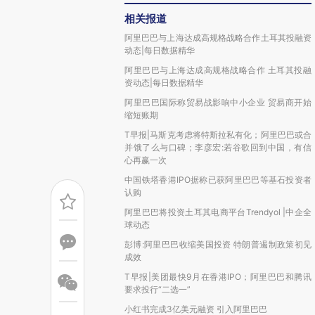
相关报道
阿里巴巴与上海达成高规格战略合作土耳其投融资
动态|每日数据精华
阿里巴巴与上海达成高规格战略合作 土耳其投融
资动态|每日数据精华
阿里巴巴国际称贸易战影响中小企业 贸易商开始
缩短账期
T早报|马斯克考虑将特斯拉私有化；阿里巴巴或合
并饿了么与口碑；李彦宏:若谷歌回到中国，有信
心再赢一次
中国铁塔香港IPO据称已获阿里巴巴等基石投资者
认购
阿里巴巴将投资土耳其电商平台Trendyol |中企全
球动态
彭博:阿里巴巴收缩美国投资 特朗普遏制政策初见
成效
T早报|美团最快9月在香港IPO；阿里巴巴和腾讯
要求投行“二选一”
小红书完成3亿美元融资 引入阿里巴巴