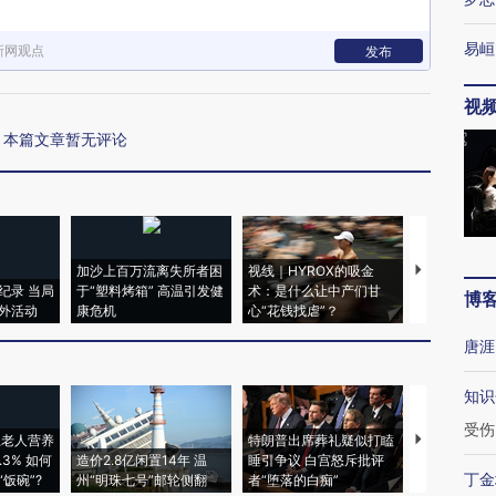
易峘
新网观点
发布
视
本篇文章暂无评论
加沙上百万流离失所者困
视线｜HYROX的吸金
马航飞行员
纪录 当局
于“塑料烤箱” 高温引发健
术：是什么让中产们甘
粒摇头丸 尿
博
外活动
康危机
心“花钱找虐”？
毒品
唐涯
知识
受伤
上老人营养
特朗普出席葬礼疑似打瞌
视线｜全球
3% 如何
造价2.8亿闲置14年 温
睡引争议 白宫怒斥批评
97个 印度如
丁金
饭碗”?
州“明珠七号”邮轮侧翻
者“堕落的白痴”
的夏天