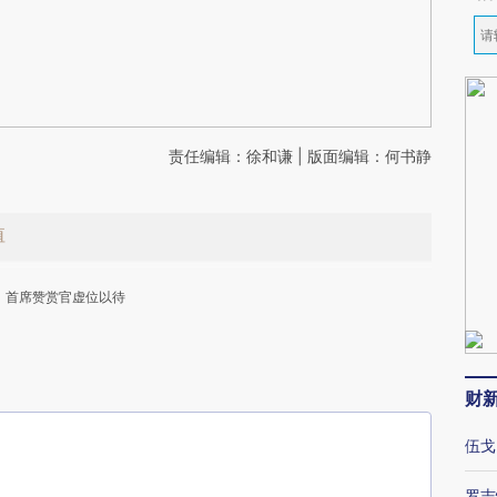
责任编辑：徐和谦 | 版面编辑：何书静
值
首席赞赏官虚位以待
财
伍戈
下
罗志