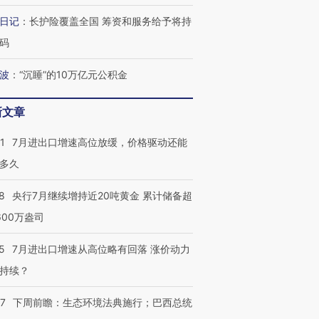
日记
：
长护险覆盖全国 筹资和服务给予将持
码
波
：
“沉睡”的10万亿元公积金
新文章
1
7月进出口增速高位放缓，价格驱动还能
多久
8
央行7月继续增持近20吨黄金 累计储备超
600万盎司
5
7月进出口增速从高位略有回落 涨价动力
持续？
07
下周前瞻：生态环境法典施行；巴西总统