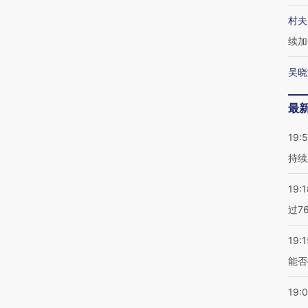
村夫
续加
吴晓
最
19:5
持续
19:1
过7
19:1
能否
19: