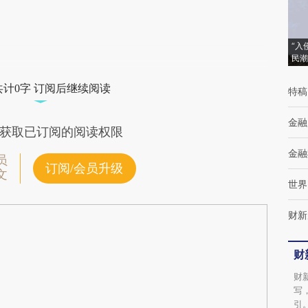
“入
民潮
共计0字 订阅后继续阅读
特稿
金融
获取已订阅的阅读权限
金融
员
订阅/会员升级
文
世界
财新
财
财
写
引