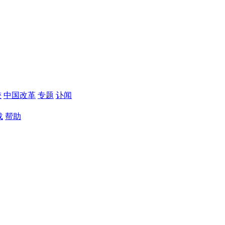
较
中国改革
专题
讣闻
载
帮助