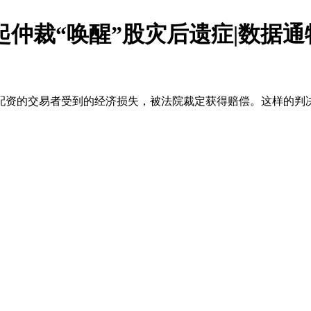
起仲裁“唤醒”股灾后遗症|数据
配资的交易者受到的经济损失，被法院裁定获得赔偿。这样的判
端高温致多瑙河水位跌破纪录 二战沉船与猛犸象化石接连露出
马航飞行员跨国走私7万粒摇头丸 尿检体内含3种毒品
视线｜
鲁纳斯卡观光飞机坠毁 13人遇难