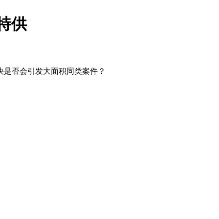
通特供
决是否会引发大面积同类案件？
分享到微信朋友圈
分享到新浪微博
加沙上百万流离失所者困于“塑料烤箱” 高温引发健康危机
被称为“蟑螂”的印度Z世代 用街头抗争将教育部长拱下台
视