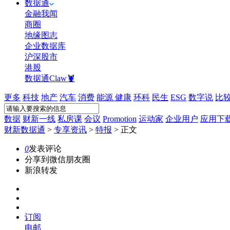
数据通
金融我闻
商圈
地缘图志
企业数据库
沪深股市
港股
数据通Claw🦞
更多
科技
地产
汽车
消费
能源
健康
环科
民生
ESG
数字说
比
数据
财新一线
私房课
会议
Promotion
运动家
企业用户
应用下
财新数据通
>
专享资讯
>
特报
>
正文
0
发表评论
分享到微信朋友圈
新浪转发
订阅
电邮