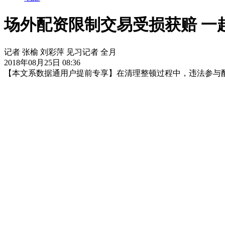
场外配资限制交易受损获赔 一
记者 张榆 刘彩萍 见习记者 全月
2018年08月25日 08:36
【本文系数据通用户提前专享】在清理整顿过程中，违法参与
版面编辑：牟雅菲
图片推荐
韩国高温创百年纪录 当局警告停止一切户外活动
视线｜极
视线｜HYROX的吸金术：是什么让中产们甘心“花钱找虐”？
线｜“入侵”还是“人道危机”？难民潮撕裂西班牙飞地休达
秘
视听推荐