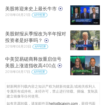
美股将迎来史上最长牛市
2018年08月21日
APP打开
美股财报从季报改为半年报对
投资者是好事吗？
2018年08月20日
APP打开
中美贸易磋商释放重启信号
美股上涨道指收高400点
2018年08月17日
APP打开
财新网所刊载内容之知识产权为财新传媒及/或相关权利人
专属所有或持有。未经许可，禁止进行转载、摘编、复制及
建立镜像等任何使用。
如有意愿转载，请发邮件至
hello@caixin.com
，获得书面