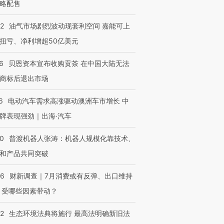
略配售
22
油气市场剧烈波动现套利空间 嘉能可上
扭亏、净利增超50亿美元
6
贝恩资本宣布收购贡茶 在中国大陆无法
商标后退出市场
6
电动汽车需求高涨驱动澳洲车市增长 中
牌表现强劲｜出海·汽车
00
普渡机器人张涛：机器人规模化靠技术、
和产品共同突破
56
财新调查｜7月消费或有反弹、出口维持
 受哪些因素带动？
42
生态环境法典将施行 最高法明确新旧法