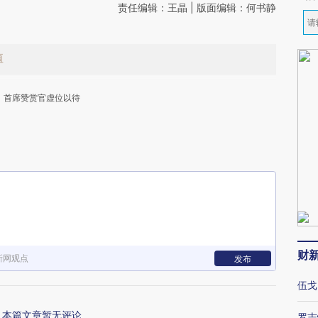
责任编辑：王晶 | 版面编辑：何书静
值
首席赞赏官虚位以待
下
财
新网观点
发布
伍戈
本篇文章暂无评论
罗志