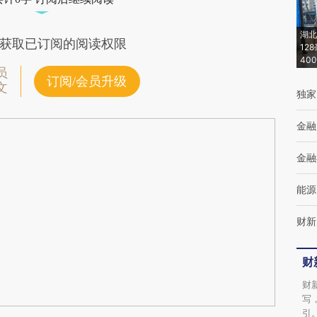
湖北
获取已订阅的阅读权限
12
40
员
订阅/会员升级
文
独家
金融
金融
能源
财新
财
财
写
引