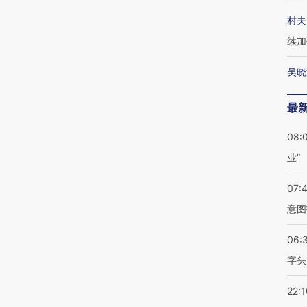
村夫
续加
吴晓
最
08:
业”
07:
意图
06:
字头
22:1