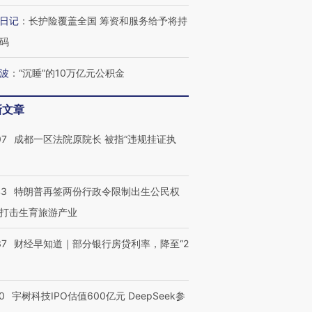
日记
：
长护险覆盖全国 筹资和服务给予将持
码
波
：
“沉睡”的10万亿元公积金
新文章
07
成都一区法院原院长 被指“违规挂证执
43
特朗普再签两份行政令限制出生公民权
打击生育旅游产业
37
财经早知道｜部分银行房贷利率，降至“2
0
宇树科技IPO估值600亿元 DeepSeek参