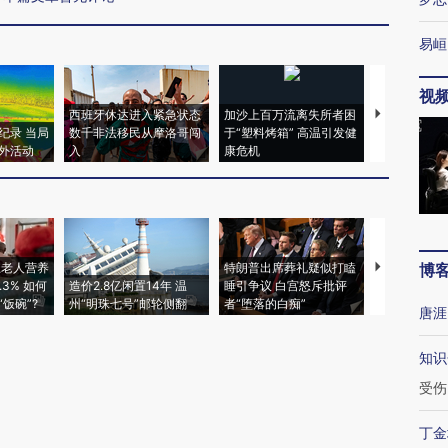
易峘
视
西班牙休达进入紧急状态
加沙上百万流离失所者困
视线｜HYR
纪录 当局
数千非法移民从摩洛哥闯
于“塑料烤箱” 高温引发健
术：是什么
外活动
入
康危机
心“花钱找虐
上老人营养
特朗普出席葬礼疑似打瞌
视线｜全球
博
3% 如何
造价2.8亿闲置14年 温
睡引争议 白宫怒斥批评
97个 印度如
饭碗”?
州“明珠七号”邮轮侧翻
者“堕落的白痴”
的夏天
唐涯
知识
受伤
丁金