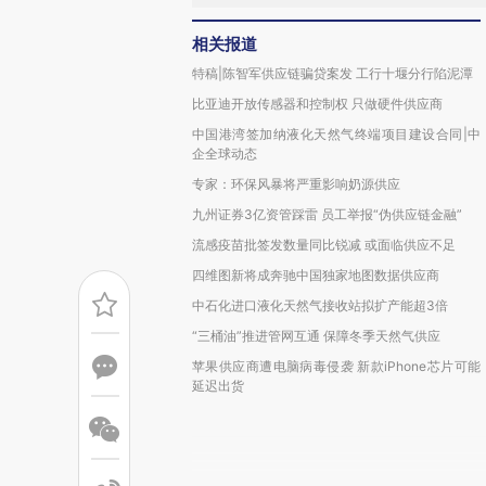
相关报道
特稿|陈智军供应链骗贷案发 工行十堰分行陷泥潭
比亚迪开放传感器和控制权 只做硬件供应商
中国港湾签加纳液化天然气终端项目建设合同|中
企全球动态
专家：环保风暴将严重影响奶源供应
九州证券3亿资管踩雷 员工举报“伪供应链金融”
流感疫苗批签发数量同比锐减 或面临供应不足
四维图新将成奔驰中国独家地图数据供应商
中石化进口液化天然气接收站拟扩产能超3倍
“三桶油”推进管网互通 保障冬季天然气供应
苹果供应商遭电脑病毒侵袭 新款iPhone芯片可能
延迟出货