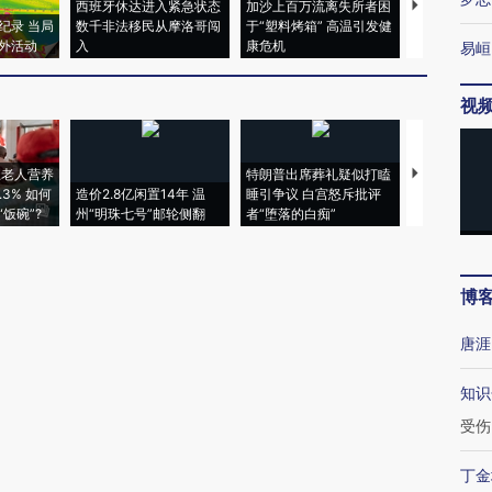
西班牙休达进入紧急状态
加沙上百万流离失所者困
马航飞行员
纪录 当局
数千非法移民从摩洛哥闯
于“塑料烤箱” 高温引发健
粒摇头丸 尿
外活动
入
康危机
毒品
易峘
视
上老人营养
特朗普出席葬礼疑似打瞌
视线｜全球
3% 如何
造价2.8亿闲置14年 温
睡引争议 白宫怒斥批评
97个 印度如
饭碗”?
州“明珠七号”邮轮侧翻
者“堕落的白痴”
的夏天
博
唐涯
知识
受伤
丁金