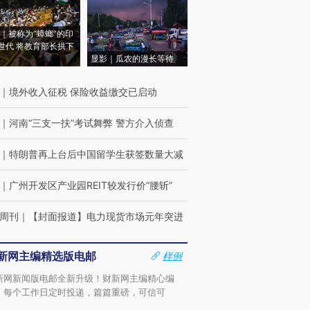
｜被称为“蟑螂”的印
世代 将教育部长拱下
显影｜瓜农的漫长等待
｜
境外收入征税 保险收益缴交已启动
｜
河南“三支一扶”考试舞弊 警方介入侦查
｜
特朗普再上台后中国留学生获签数量大减
｜
广州开发区产业园REIT较发行价“腰斩”
周刊
｜
【封面报道】电力现货市场元年突进
新网主编精选版电邮
样例
新网新闻版电邮全新升级！财新网主编精心编
，每个工作日定时投递，篇篇重磅，可信可
。