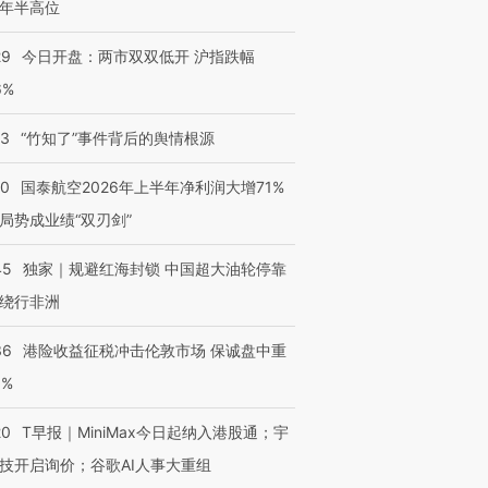
年半高位
29
今日开盘：两市双双低开 沪指跌幅
6%
13
“竹知了”事件背后的舆情根源
10
国泰航空2026年上半年净利润大增71%
局势成业绩“双刃剑”
45
独家｜规避红海封锁 中国超大油轮停靠
绕行非洲
36
港险收益征税冲击伦敦市场 保诚盘中重
3%
20
T早报｜MiniMax今日起纳入港股通；宇
技开启询价；谷歌AI人事大重组