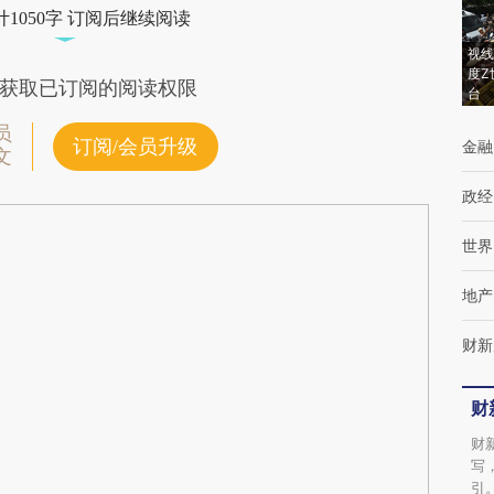
1050字 订阅后继续阅读
视线
度Z
获取已订阅的阅读权限
台
员
订阅/会员升级
金融
文
政经
世界
地产
财新
财
财
写
引