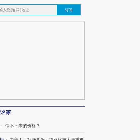
订阅
新名家
：
停不下来的价格？
恒
：
中美人工智能竞争：道路比技术更重要