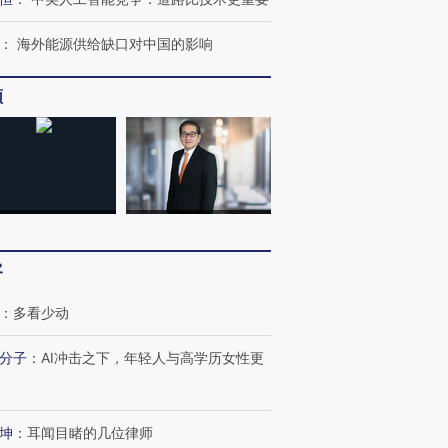
跨国走私7万
视线｜HY
检体内含3种
泽连斯基密集出访美英 索
秘鲁纳斯卡观光飞机坠毁
术：是什
要防空导弹“救急”
13人遇难
心“花钱找
：
海外能源供给缺口对中国的影响
频
最热百城独占
视线｜不考竞赛的王虹、
何熬过48°C
38岁梅西上演帽子戏法
围棋失利的邓煜 两位菲尔
习近平抵
阿根廷3-0阿尔及利亚
兹奖得主的“非天才”拼图
再访朝鲜
客
：
多看少动
分子
：
AI冲击之下，年轻人与高学历女性更
坤
：
耳闻目睹的几位律师