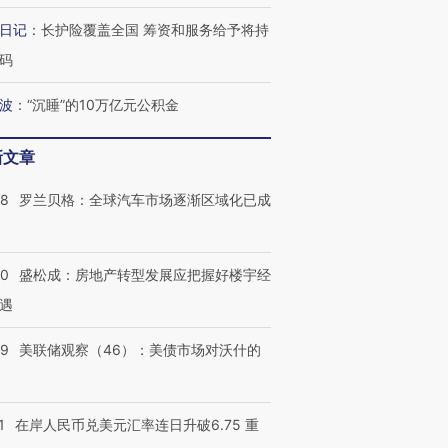
日记
：
长护险覆盖全国 筹资和服务给予将持
码
波
：
“沉睡”的10万亿元公积金
新文章
58
罗兰贝格：全球汽车市场逐渐区域化已成
50
盛松成：房地产转型发展应把握好楼宇经
遇
39
美联储观察（46）：美债市场对沃什的
1
在岸人民币兑美元汇率连日升破6.75 重