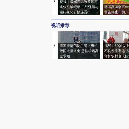
视线｜极端高温致多瑙河
水位跌破纪录 二战沉船与
韩国高温创百年
猛犸象化石接连露出
警告停止一切户
视听推荐
俄罗斯情侣徒手爬上纽约
视线｜60岁以
帝国大厦塔尖 悬挂横幅高
不良发生率达15.
空求婚
守护农村老人的“