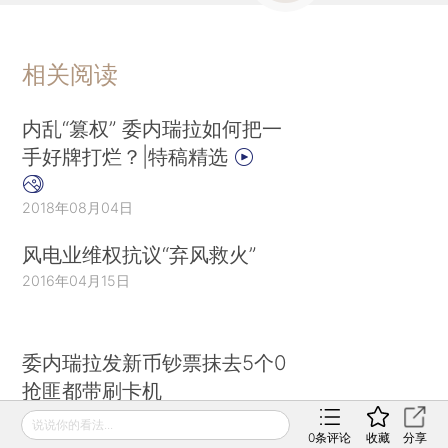
相关阅读
内乱“篡权” 委内瑞拉如何把一
手好牌打烂？|特稿精选
2018年08月04日
风电业维权抗议“弃风救火”
2016年04月15日
委内瑞拉发新币钞票抹去5个0
抢匪都带刷卡机
2018年08月17日
说说你的看法...
0
条评论
收藏
分享