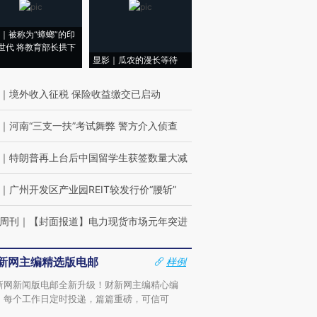
｜被称为“蟑螂”的印
世代 将教育部长拱下
显影｜瓜农的漫长等待
｜
境外收入征税 保险收益缴交已启动
｜
河南“三支一扶”考试舞弊 警方介入侦查
｜
特朗普再上台后中国留学生获签数量大减
｜
广州开发区产业园REIT较发行价“腰斩”
周刊
｜
【封面报道】电力现货市场元年突进
新网主编精选版电邮
样例
新网新闻版电邮全新升级！财新网主编精心编
，每个工作日定时投递，篇篇重磅，可信可
。