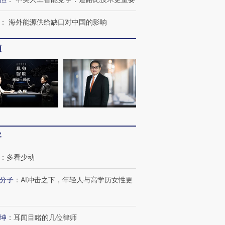
：
海外能源供给缺口对中国的影响
频
客
：
多看少动
分子
：
AI冲击之下，年轻人与高学历女性更
坤
：
耳闻目睹的几位律师