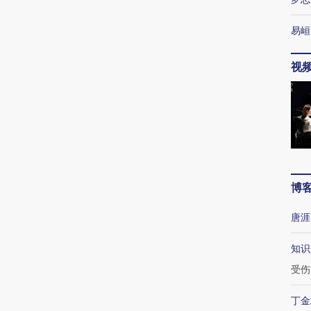
易峘
视
博
唐涯
知识
受伤
丁金