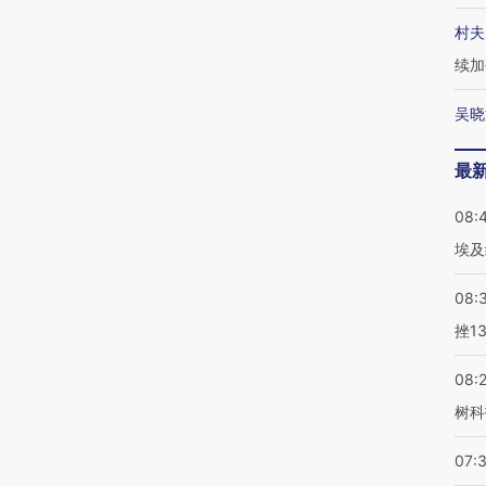
村夫
续加
吴晓
最
08:
埃及
08:
挫1
08:
树科
07: