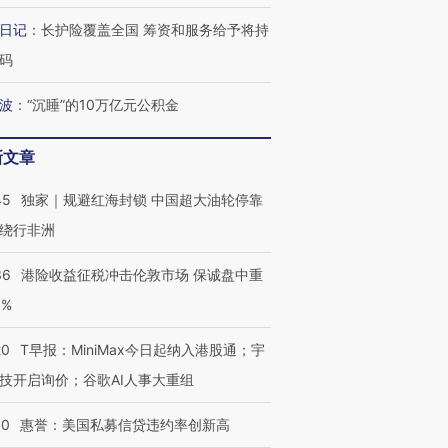
日记
：
长护险覆盖全国 筹资和服务给予将持
码
波
：
“沉睡”的10万亿元公积金
新文章
45
独家｜规避红海封锁 中国超大油轮停靠
绕行非洲
36
港险收益征税冲击伦敦市场 保诚盘中重
3%
20
T早报：MiniMax今日起纳入港股通；宇
技开启询价；谷歌AI人事大重组
30
惠誉：美国私募信贷违约率创新高