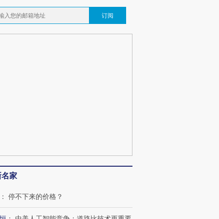
跨国走私7万
视线｜HY
订阅
检体内含3种
泽连斯基密集出访美英 索
秘鲁纳斯卡观光飞机坠毁
术：是什
要防空导弹“救急”
13人遇难
心“花钱找
最热百城独占
视线｜不考竞赛的王虹、
何熬过48°C
38岁梅西上演帽子戏法
围棋失利的邓煜 两位菲尔
习近平抵
阿根廷3-0阿尔及利亚
兹奖得主的“非天才”拼图
再访朝鲜
新名家
：
停不下来的价格？
恒
：
中美人工智能竞争：道路比技术更重要