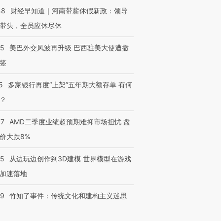
48
财经早知道｜河南带薪休假新政：领导
带头，全员应休尽休
05
美巴外交风波再升级 巴西驻美大使遭撤
签
5
多家银行再度“上架”五年期大额存单 有何
？
37
AMD二季度业绩超预期难抑市场担忧 盘
价大跌8%
25
从边玩边创作到3D建模 世界模型在游戏
加速落地
09
竹知了事件：传统文化和建构主义迷思