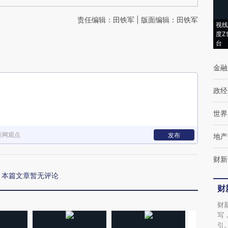
责任编辑：田铁军 | 版面编辑：田铁军
视线
度Z
台
金融
政经
世界
新网观点
发布
地产
财新
本篇文章暂无评论
财
财
写
引