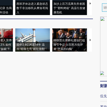
西班牙休达进入紧急状态
加沙上百万流离失所者困
马航飞行员
纪录 当局
数千非法移民从摩洛哥闯
于“塑料烤箱” 高温引发健
粒摇头丸 尿
外活动
入
康危机
毒品
上老人营养
特朗普出席葬礼疑似打瞌
视线｜全球
3% 如何
造价2.8亿闲置14年 温
睡引争议 白宫怒斥批评
97个 印度如
饭碗”?
州“明珠七号”邮轮侧翻
者“堕落的白痴”
的夏天
财
伍戈
罗志