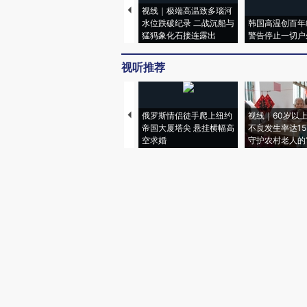
视线｜极端高温致多瑙河
水位跌破纪录 二战沉船与
韩国高温创百年
猛犸象化石接连露出
警告停止一切户
视听推荐
俄罗斯情侣徒手爬上纽约
视线｜60岁以
帝国大厦塔尖 悬挂横幅高
不良发生率达15.
空求婚
守护农村老人的“