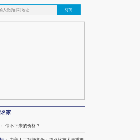
订阅
”还是“人道危
湖北宜昌局部短时降雨
哈尔滨遭遇短时极端强降
撕裂西班牙
128毫米 紧急转移近
雨 3小时累计雨量超80毫
秘鲁纳斯
4000人
米
13人遇难
葬礼疑似打瞌
视线｜极端高温致多瑙河
视线｜不
宫怒斥批评
水位跌破纪录 二战沉船与
38岁梅西上演帽子戏法
围棋失利
痴”
猛犸象化石接连露出
阿根廷3-0阿尔及利亚
兹奖得主
新名家
：
停不下来的价格？
恒
：
中美人工智能竞争：道路比技术更重要