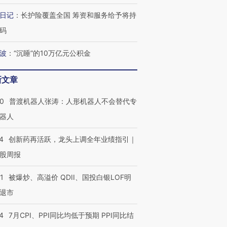
日记
：
长护险覆盖全国 筹资和服务给予将持
码
波
：
“沉睡”的10万亿元公积金
新文章
00
普渡机器人张涛：人形机器人不会替代专
器人
4
创新药再活跃，龙头上调全年业绩指引｜
股周报
1
被爆炒、高溢价 QDII、国投白银LOF明
退市
4
7月CPI、PPI同比均低于预期 PPI同比结