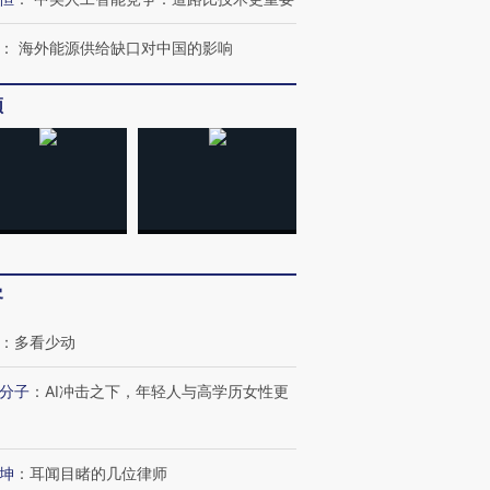
：
海外能源供给缺口对中国的影响
频
客
：
多看少动
分子
：
AI冲击之下，年轻人与高学历女性更
坤
：
耳闻目睹的几位律师