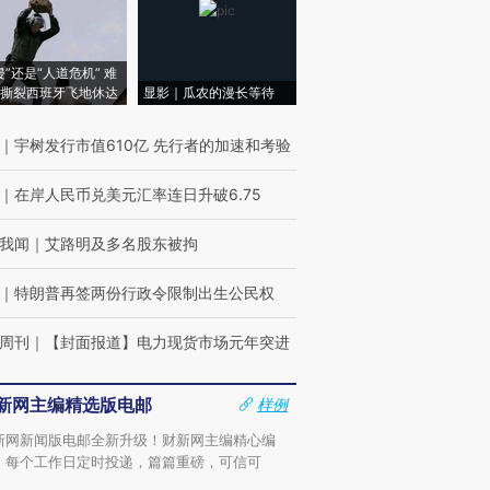
侵”还是“人道危机” 难
撕裂西班牙飞地休达
显影｜瓜农的漫长等待
｜
宇树发行市值610亿 先行者的加速和考验
｜
在岸人民币兑美元汇率连日升破6.75
我闻
｜
艾路明及多名股东被拘
｜
特朗普再签两份行政令限制出生公民权
周刊
｜
【封面报道】电力现货市场元年突进
新网主编精选版电邮
样例
新网新闻版电邮全新升级！财新网主编精心编
，每个工作日定时投递，篇篇重磅，可信可
。