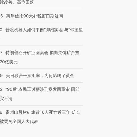
续改善、高位回落
46
离岸信托90天补税窗口期疑问
00
普渡机器人如何平衡“脚踏实地”与“仰望星
？
57
特朗普召开矿业圆桌会 拟向关键矿产投
20亿美元
09
美日联合干预汇率，为何影响了黄金
32
“90后”农民工讨薪涉刑案发回重审 因部
实不清
36
贵州山脚树矿难致16人死亡近三年 矿长
被罢免全国人大代表