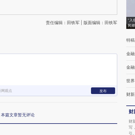
“入
责任编辑：田铁军 | 版面编辑：田铁军
民潮
特稿
金融
金融
世界
新网观点
发布
财新
财
本篇文章暂无评论
财
写
引