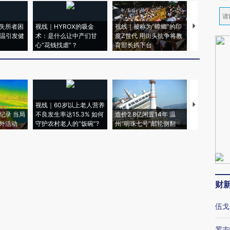
失所者困
视线｜HYROX的吸金
视线｜被称为“蟑螂”的印
视线｜“入侵
高温引发健
术：是什么让中产们甘
度Z世代 用街头抗争将教
机”？难民潮
心“花钱找虐”？
育部长拱下台
飞地休达
视线｜60岁以上老人营养
特朗普出席
纪录 当局
不良发生率达15.3% 如何
造价2.8亿闲置14年 温
睡引争议 白
外活动
守护农村老人的“饭碗”?
州“明珠七号”邮轮侧翻
者“堕落的白
财
伍戈
罗志