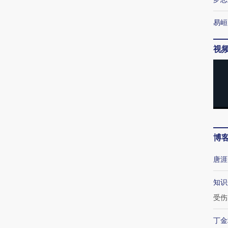
易峘
视
博
唐涯
知识
受伤
丁金