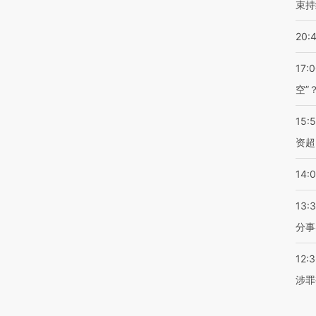
束持
20:
17:
空”
15:
资超
14:
13:
分事
12:
涉罪