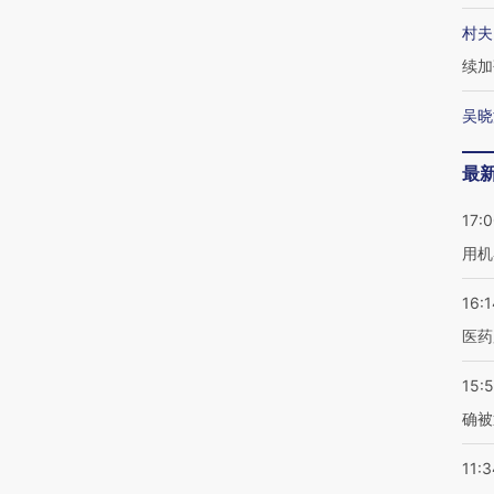
村夫
续加
吴晓
最
17:
用机
16:1
医药
15:5
确被
11:3