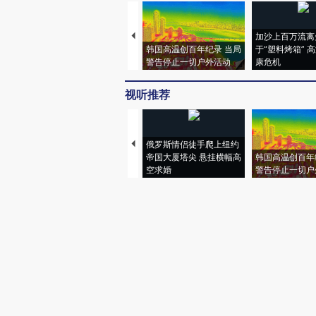
加沙上百万流离
韩国高温创百年纪录 当局
于“塑料烤箱” 
警告停止一切户外活动
康危机
视听推荐
俄罗斯情侣徒手爬上纽约
帝国大厦塔尖 悬挂横幅高
韩国高温创百年
空求婚
警告停止一切户