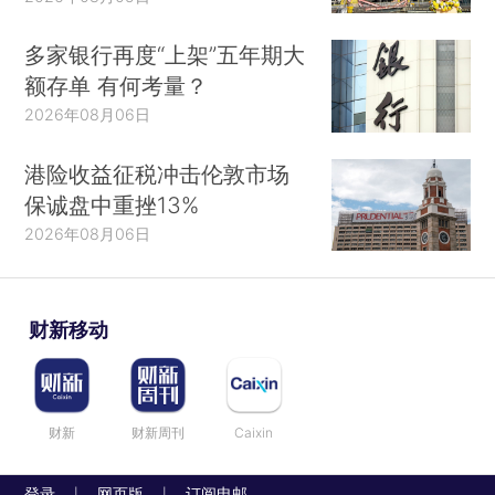
多家银行再度“上架”五年期大
额存单 有何考量？
2026年08月06日
港险收益征税冲击伦敦市场
保诚盘中重挫13%
2026年08月06日
财新移动
财新
财新周刊
Caixin
登录
网页版
订阅电邮
|
|