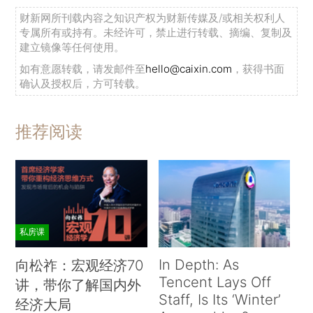
财新网所刊载内容之知识产权为财新传媒及/或相关权利人
专属所有或持有。未经许可，禁止进行转载、摘编、复制及
建立镜像等任何使用。
如有意愿转载，请发邮件至
hello@caixin.com
，获得书面
确认及授权后，方可转载。
推荐阅读
私房课
In Depth: As
向松祚：宏观经济70
Tencent Lays Off
讲，带你了解国内外
Staff, Is Its ‘Winter’
经济大局