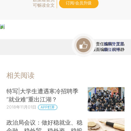
订阅/会员升级
可畅读全文
责任编辑：王晶
首席赞赏官
版面编辑：何书静
虚位以待
相关阅读
特写|大学生遭遇寒冷招聘季
“就业难”重出江湖？
2018年11月01日
APP打开
政治局会议：做好稳就业、稳
金融、稳外贸、稳外资、稳投