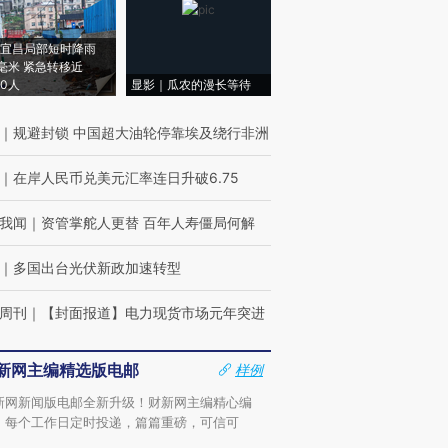
宜昌局部短时降雨
8毫米 紧急转移近
00人
显影｜瓜农的漫长等待
｜
规避封锁 中国超大油轮停靠埃及绕行非洲
｜
在岸人民币兑美元汇率连日升破6.75
我闻
｜
资管掌舵人更替 百年人寿僵局何解
｜
多国出台光伏新政加速转型
周刊
｜
【封面报道】电力现货市场元年突进
新网主编精选版电邮
样例
新网新闻版电邮全新升级！财新网主编精心编
，每个工作日定时投递，篇篇重磅，可信可
。