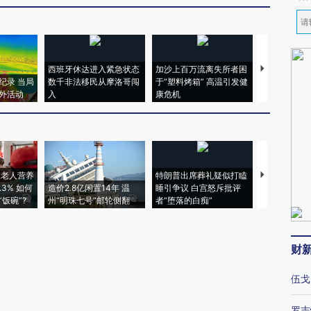
西班牙休达进入紧急状态
加沙上百万流离失所者困
视线｜HYR
纪录 当局
数千非法移民从摩洛哥闯
于“塑料烤箱” 高温引发健
术：是什么
外活动
入
康危机
心“花钱找虐
上老人营养
特朗普出席葬礼疑似打瞌
视线｜全球
3% 如何
造价2.8亿闲置14年 温
睡引争议 白宫怒斥批评
97个 印度如
饭碗”?
州“明珠七号”邮轮侧翻
者“堕落的白痴”
的夏天
财
伍戈
罗志