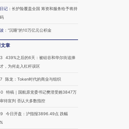
日记
：
长护险覆盖全国 筹资和服务给予将持
码
波
：
“沉睡”的10万亿元公积金
新文章
53
439%之后的6天：被硅谷和华尔街追捧
才，为何走入杠杆误区
07
陈龙：Token时代的商业与组织
50
特稿｜国航原党委书记樊澄受贿3847万
审待宣判 否认大多数指控
29
今日开盘：沪指报3896.49点 跌幅
0%