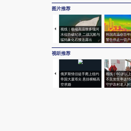
图片推荐
视线｜极端高温致多瑙河
水位跌破纪录 二战沉船与
韩国高温创百年
猛犸象化石接连露出
警告停止一切户
视听推荐
俄罗斯情侣徒手爬上纽约
视线｜60岁以
帝国大厦塔尖 悬挂横幅高
不良发生率达15.
空求婚
守护农村老人的“