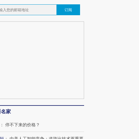
订阅
OX的吸金
马航飞行员跨国走私7万
视线｜被称为“蟑螂”的印
让中产们甘
粒摇头丸 尿检体内含3种
度Z世代 用街头抗争将教
秘鲁纳斯
”？
毒品
育部长拱下台
13人遇难
最热百城独占
视线｜不考竞赛的王虹、
何熬过48°C
38岁梅西上演帽子戏法
围棋失利的邓煜 两位菲尔
习近平抵
阿根廷3-0阿尔及利亚
兹奖得主的“非天才”拼图
再访朝鲜
新名家
：
停不下来的价格？
恒
：
中美人工智能竞争：道路比技术更重要