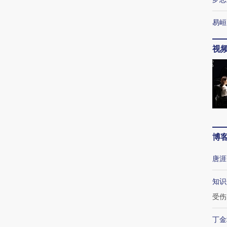
易峘
视
博
唐涯
知识
受伤
丁金