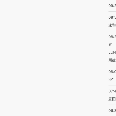
09:
08:
速和
08:
置；
LU
州建
08:
业”
07:
意图
06: