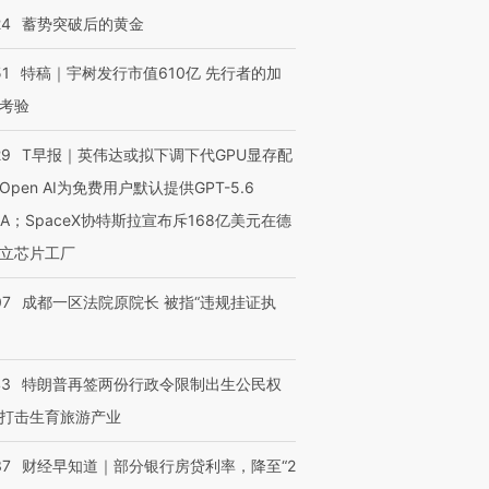
24
蓄势突破后的黄金
51
特稿｜宇树发行市值610亿 先行者的加
考验
29
T早报｜英伟达或拟下调下代GPU显存配
Open AI为免费用户默认提供GPT-5.6
NA；SpaceX协特斯拉宣布斥168亿美元在德
立芯片工厂
07
成都一区法院原院长 被指“违规挂证执
43
特朗普再签两份行政令限制出生公民权
打击生育旅游产业
37
财经早知道｜部分银行房贷利率，降至“2