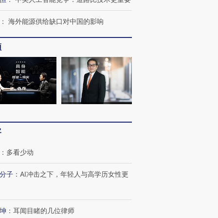
：
海外能源供给缺口对中国的影响
频
客
：
多看少动
分子
：
AI冲击之下，年轻人与高学历女性更
坤
：
耳闻目睹的几位律师