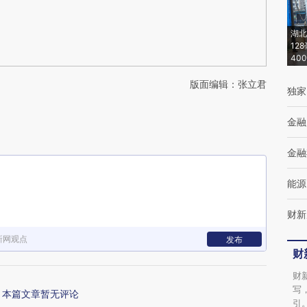
湖北
12
40
版面编辑：张立君
独家
金融
金融
能源
财新
新网观点
发布
财
财
写
本篇文章暂无评论
引