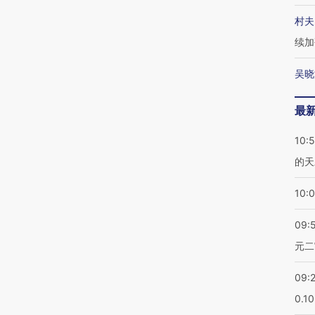
村夫
续加
吴晓
最
10:
的天
10:
09:
元二
09:
0.1