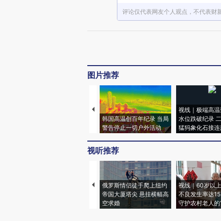
评论仅代表网友个人观点，不代表财
图片推荐
视线｜极端高温
韩国高温创百年纪录 当局
水位跌破纪录 
警告停止一切户外活动
猛犸象化石接连
视听推荐
俄罗斯情侣徒手爬上纽约
视线｜60岁以
帝国大厦塔尖 悬挂横幅高
不良发生率达15.
空求婚
守护农村老人的“