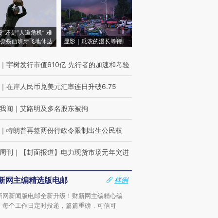
侵”还是“人道危机” 难
撕裂西班牙飞地休达
显影｜瓜农的漫长等待
｜
宇树发行市值610亿 先行者的加速和考验
｜
在岸人民币兑美元汇率连日升破6.75
我闻
｜
艾路明及多名股东被拘
｜
特朗普再签两份行政令限制出生公民权
周刊
｜
【封面报道】电力现货市场元年突进
新网主编精选版电邮
样例
新网新闻版电邮全新升级！财新网主编精心编
，每个工作日定时投递，篇篇重磅，可信可
。