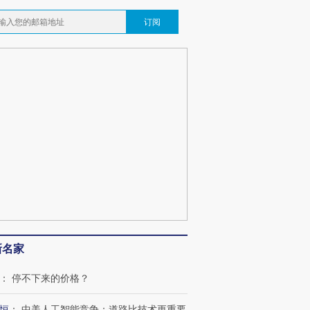
订阅
新名家
：
停不下来的价格？
恒
：
中美人工智能竞争：道路比技术更重要