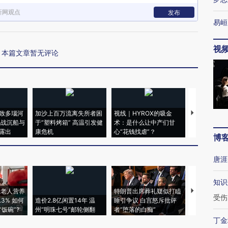
新网观点
发布
易峘
视
本篇文章暂无评论
致多瑙河
加沙上百万流离失所者困
视线｜HYROX的吸金
马航飞行员
二战沉船与
于“塑料烤箱” 高温引发健
术：是什么让中产们甘
粒摇头丸 尿
露出
康危机
心“花钱找虐”？
毒品
博
唐涯
知识
上老人营养
特朗普出席葬礼疑似打瞌
受伤
3% 如何
造价2.8亿闲置14年 温
睡引争议 白宫怒斥批评
韩国高温创百
饭碗”?
州“明珠七号”邮轮侧翻
者“堕落的白痴”
警告停止一
丁金