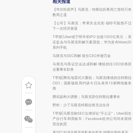
相关报道
【华尔街原声】马斯克：特斯拉距离死亡曾经只有
数周之遥
【公司】马斯克：苹果失去光彩 福特可能熬不过
下一次经济衰退
T早报|Uber或于明年初IPO 估值1200亿美元 ；美
证监会与马斯克和解方案获批；华为发布Mate20
系列手机
马斯克与SEC和解 留任CEO并缴罚金
马斯克与美证交会达成和解 继续担任CEO但将辞
去董事长职务
T早报|腾讯地震式大重组；马斯克继续担任特斯拉
CEO；国家版权局约谈今日头条等13家网络服务
商
腾讯架构大调整；马斯克辞任特斯拉董事长
野村：少了马斯克特斯拉将无法生存
T早报|马斯克称SEC法律诉讼“不公正”；Uber拟生
产自行车和滑板车；Facebook杭州公司尚未获得
营业执照
美SEC起诉马斯克就私有化欺诈 特斯拉股价承压