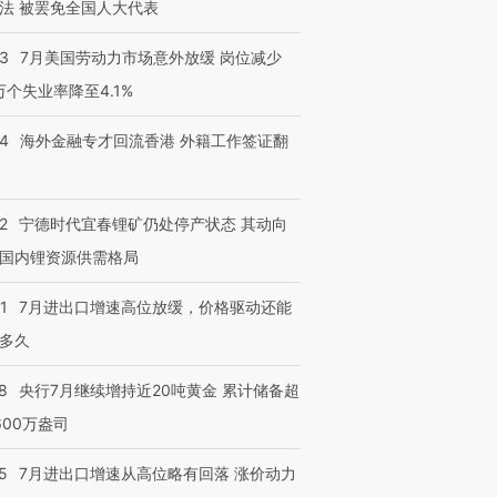
法 被罢免全国人大代表
43
7月美国劳动力市场意外放缓 岗位减少
3万个失业率降至4.1%
14
海外金融专才回流香港 外籍工作签证翻
2
宁德时代宜春锂矿仍处停产状态 其动向
国内锂资源供需格局
1
7月进出口增速高位放缓，价格驱动还能
多久
8
央行7月继续增持近20吨黄金 累计储备超
600万盎司
5
7月进出口增速从高位略有回落 涨价动力