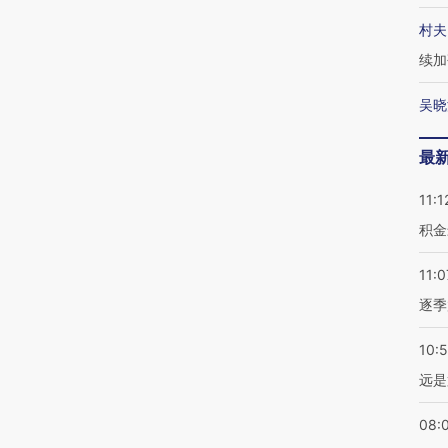
村夫
续加
吴晓
最
11:1
积金
11:0
逐季
10:
远是
08: