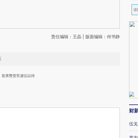
责任编辑：王晶 | 版面编辑：何书静
值
首席赞赏官虚位以待
财
下
伍戈
罗志