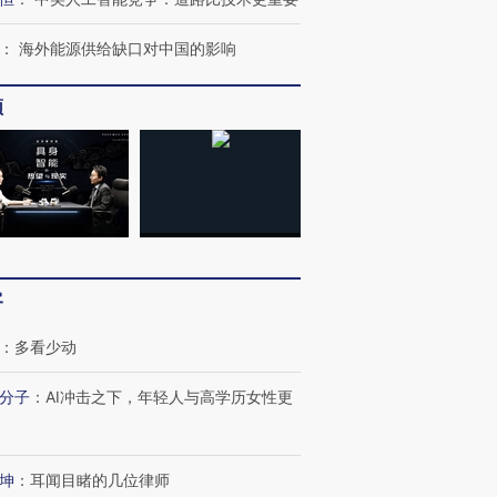
：
海外能源供给缺口对中国的影响
频
跨国走私7万
视线｜被称为“蟑螂”的印
视线｜“入侵”还是“人道危
检体内含3种
度Z世代 用街头抗争将教
机”？难民潮撕裂西班牙
秘鲁纳斯
育部长拱下台
飞地休达
13人遇难
客
：
多看少动
分子
：
AI冲击之下，年轻人与高学历女性更
视线｜全球最热百城独占
视线｜不
年纪录 当局
97个 印度如何熬过48°C
38岁梅西上演帽子戏法
围棋失利
切户外活动
的夏天
阿根廷3-0阿尔及利亚
兹奖得主
坤
：
耳闻目睹的几位律师