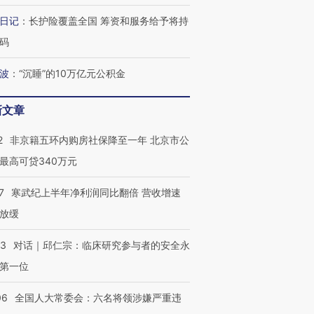
日记
：
长护险覆盖全国 筹资和服务给予将持
码
波
：
“沉睡”的10万亿元公积金
新文章
2
非京籍五环内购房社保降至一年 北京市公
最高可贷340万元
7
寒武纪上半年净利润同比翻倍 营收增速
放缓
53
对话｜邱仁宗：临床研究参与者的安全永
第一位
06
全国人大常委会：六名将领涉嫌严重违