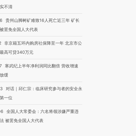
实不清
36
贵州山脚树矿难致16人死亡近三年 矿长
被罢免全国人大代表
2
非京籍五环内购房社保降至一年 北京市公
最高可贷340万元
7
寒武纪上半年净利润同比翻倍 营收增速
放缓
53
对话｜邱仁宗：临床研究参与者的安全永
第一位
06
全国人大常委会：六名将领涉嫌严重违
法 被罢免全国人大代表