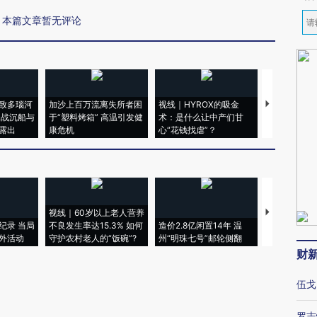
本篇文章暂无评论
致多瑙河
加沙上百万流离失所者困
视线｜HYROX的吸金
马航飞行员
二战沉船与
于“塑料烤箱” 高温引发健
术：是什么让中产们甘
粒摇头丸 尿
露出
康危机
心“花钱找虐”？
毒品
视线｜60岁以上老人营养
特朗普出席
纪录 当局
不良发生率达15.3% 如何
造价2.8亿闲置14年 温
睡引争议 白
外活动
守护农村老人的“饭碗”?
州“明珠七号”邮轮侧翻
者“堕落的白
财
伍戈
罗志