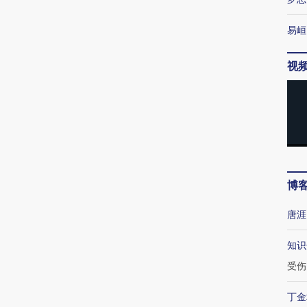
易峘
视
博
唐涯
知识
受伤
丁金