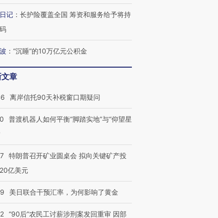
日记
：
长护险覆盖全国 筹资和服务给予将持
码
波
：
“沉睡”的10万亿元公积金
新文章
46
离岸信托90天补税窗口期疑问
00
普渡机器人如何平衡“脚踏实地”与“仰望星
？
57
特朗普召开矿业圆桌会 拟向关键矿产投
20亿美元
09
美日联合干预汇率，为何影响了黄金
32
“90后”农民工讨薪涉刑案发回重审 因部