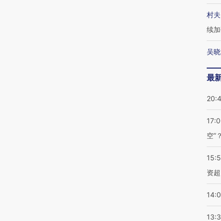
村夫
续加
吴晓
最
20:
17:
空”
15:
资超
14:
13: