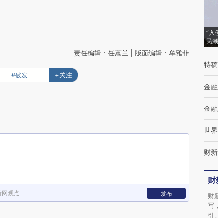
“入
民潮
责任编辑：任蕙兰 | 版面编辑：牟雅菲
特稿
#破发
+关注
金融
金融
世界
财新
财
新网观点
发布
财
写
引