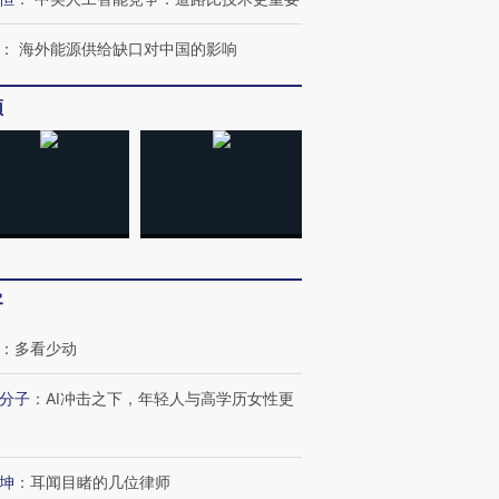
：
海外能源供给缺口对中国的影响
频
客
：
多看少动
分子
：
AI冲击之下，年轻人与高学历女性更
坤
：
耳闻目睹的几位律师