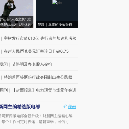
侵”还是“人道危机” 难
撕裂西班牙飞地休达
显影｜瓜农的漫长等待
｜
宇树发行市值610亿 先行者的加速和考验
｜
在岸人民币兑美元汇率连日升破6.75
我闻
｜
艾路明及多名股东被拘
｜
特朗普再签两份行政令限制出生公民权
周刊
｜
【封面报道】电力现货市场元年突进
新网主编精选版电邮
样例
新网新闻版电邮全新升级！财新网主编精心编
，每个工作日定时投递，篇篇重磅，可信可
。