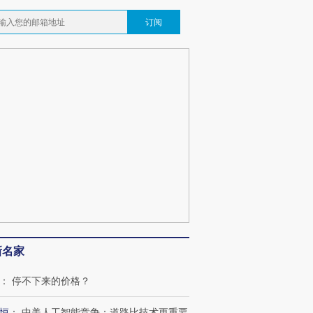
订阅
跨国走私7万
视线｜被称为“蟑螂”的印
视线｜“入侵”还是“人道危
检体内含3种
度Z世代 用街头抗争将教
机”？难民潮撕裂西班牙
秘鲁纳斯
育部长拱下台
飞地休达
13人遇难
葬礼疑似打瞌
视线｜极端高温致多瑙河
视线｜不
宫怒斥批评
38岁梅西上演帽子戏法
水位跌破纪录 二战沉船与
围棋失利
痴”
阿根廷3-0阿尔及利亚
猛犸象化石接连露出
兹奖得主
新名家
：
停不下来的价格？
恒
：
中美人工智能竞争：道路比技术更重要