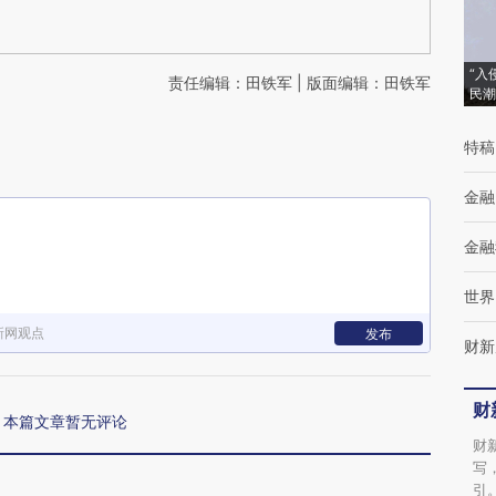
“入
责任编辑：田铁军 | 版面编辑：田铁军
民潮
特稿
金融
金融
世界
新网观点
发布
财新
财
本篇文章暂无评论
财
写
引