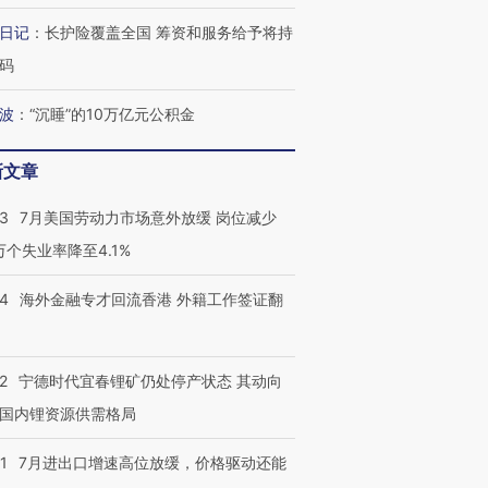
日记
：
长护险覆盖全国 筹资和服务给予将持
码
波
：
“沉睡”的10万亿元公积金
新文章
43
7月美国劳动力市场意外放缓 岗位减少
3万个失业率降至4.1%
14
海外金融专才回流香港 外籍工作签证翻
2
宁德时代宜春锂矿仍处停产状态 其动向
国内锂资源供需格局
1
7月进出口增速高位放缓，价格驱动还能