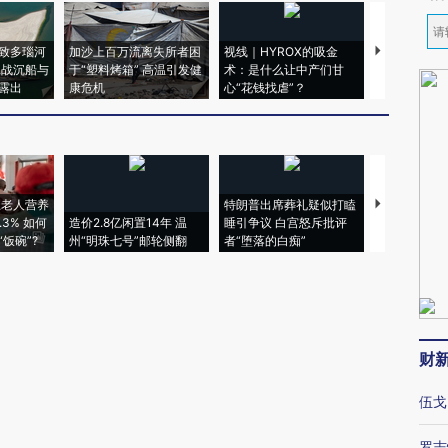
致多瑙河
加沙上百万流离失所者困
视线｜HYROX的吸金
马航飞行员
二战沉船与
于“塑料烤箱” 高温引发健
术：是什么让中产们甘
粒摇头丸 尿
露出
康危机
心“花钱找虐”？
毒品
上老人营养
特朗普出席葬礼疑似打瞌
3% 如何
造价2.8亿闲置14年 温
睡引争议 白宫怒斥批评
韩国高温创百
饭碗”?
州“明珠七号”邮轮侧翻
者“堕落的白痴”
警告停止一
财
伍戈
罗志