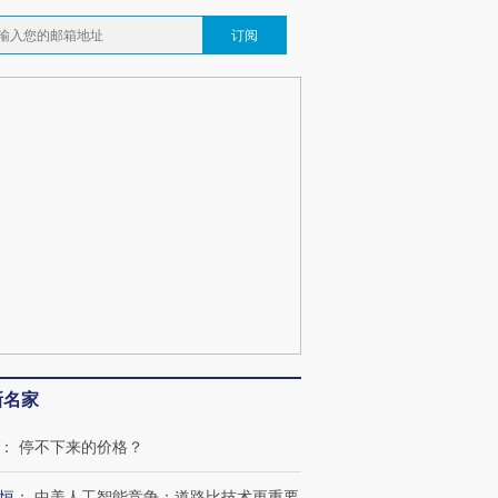
订阅
跨国走私7万
视线｜被称为“蟑螂”的印
视线｜“入侵”还是“人道危
检体内含3种
度Z世代 用街头抗争将教
机”？难民潮撕裂西班牙
秘鲁纳斯
育部长拱下台
飞地休达
13人遇难
视线｜全球最热百城独占
视线｜不
年纪录 当局
97个 印度如何熬过48°C
38岁梅西上演帽子戏法
围棋失利
切户外活动
的夏天
阿根廷3-0阿尔及利亚
兹奖得主
新名家
：
停不下来的价格？
恒
：
中美人工智能竞争：道路比技术更重要