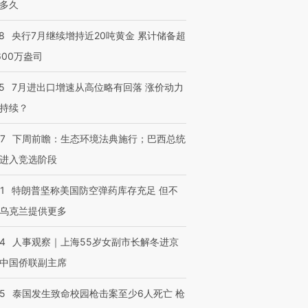
多久
8
央行7月继续增持近20吨黄金 累计储备超
600万盎司
5
7月进出口增速从高位略有回落 涨价动力
持续？
07
下周前瞻：生态环境法典施行；巴西总统
进入竞选阶段
1
特朗普坚称美国防空弹药库存充足 但不
乌克兰提供更多
24
人事观察｜上海55岁女副市长解冬进京
中国侨联副主席
45
泰国发生致命校园枪击案至少6人死亡 枪