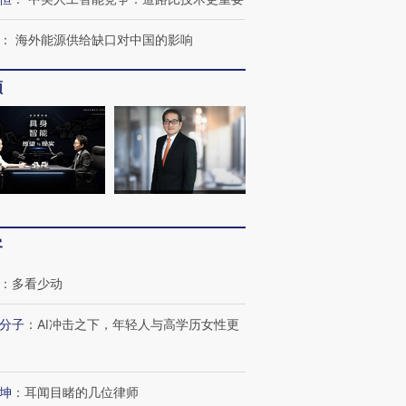
：
海外能源供给缺口对中国的影响
频
客
：
多看少动
分子
：
AI冲击之下，年轻人与高学历女性更
坤
：
耳闻目睹的几位律师