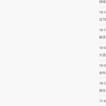
持续
19:1
过7
19:1
能否
19:
大选
19:0
会向
18:
候任
17: