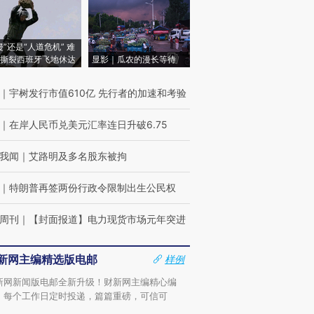
侵”还是“人道危机” 难
撕裂西班牙飞地休达
显影｜瓜农的漫长等待
｜
宇树发行市值610亿 先行者的加速和考验
｜
在岸人民币兑美元汇率连日升破6.75
我闻
｜
艾路明及多名股东被拘
｜
特朗普再签两份行政令限制出生公民权
周刊
｜
【封面报道】电力现货市场元年突进
新网主编精选版电邮
样例
新网新闻版电邮全新升级！财新网主编精心编
，每个工作日定时投递，篇篇重磅，可信可
。