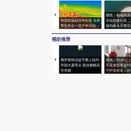
视线｜极端高温
韩国高温创百年纪录 当局
水位跌破纪录 
警告停止一切户外活动
猛犸象化石接连
视听推荐
俄罗斯情侣徒手爬上纽约
视线｜60岁以
帝国大厦塔尖 悬挂横幅高
不良发生率达15.
空求婚
守护农村老人的“