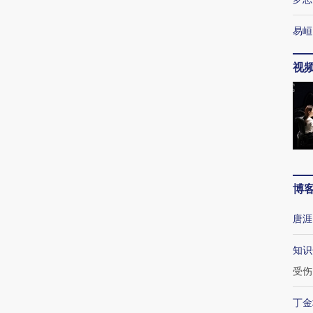
易峘
视
博
唐涯
知识
受伤
丁金