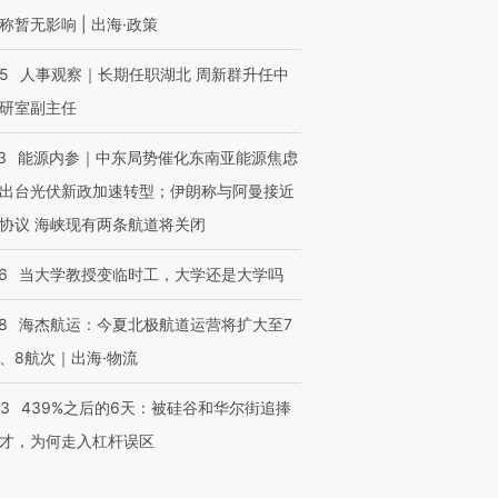
称暂无影响 | 出海·政策
25
人事观察｜长期任职湖北 周新群升任中
研室副主任
3
能源内参｜中东局势催化东南亚能源焦虑
出台光伏新政加速转型；伊朗称与阿曼接近
协议 海峡现有两条航道将关闭
6
当大学教授变临时工，大学还是大学吗
8
海杰航运：今夏北极航道运营将扩大至7
、8航次｜出海·物流
53
439%之后的6天：被硅谷和华尔街追捧
才，为何走入杠杆误区