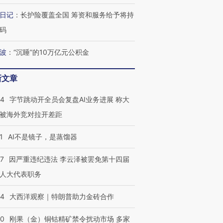
日记
：
长护险覆盖全国 筹资和服务给予将持
码
波
：
“沉睡”的10万亿元公积金
新文章
44
字节跳动开全员会复盘AI业务进展 称大
被海外竞对拉开差距
1
AI不是镜子，是蒸馏器
07
因严重违纪违法 李云泽被罢免第十四届
人大代表职务
44
大西洋观察｜特朗普助力金砖合作
40
刚果（金）铜钴精矿禁令扰动市场 多家