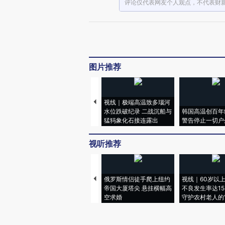
评论仅代表网友个人观点，不代表财
图片推荐
视线｜极端高温致多瑙河
水位跌破纪录 二战沉船与
韩国高温创百年
猛犸象化石接连露出
警告停止一切户
视听推荐
俄罗斯情侣徒手爬上纽约
视线｜60岁以
帝国大厦塔尖 悬挂横幅高
不良发生率达15.
空求婚
守护农村老人的“