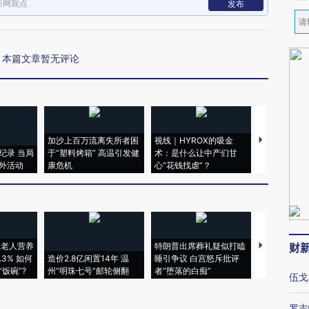
新网观点
发布
本篇文章暂无评论
加沙上百万流离失所者困
视线｜HYROX的吸金
马航飞行员
纪录 当局
于“塑料烤箱” 高温引发健
术：是什么让中产们甘
粒摇头丸 尿
外活动
康危机
心“花钱找虐”？
毒品
上老人营养
特朗普出席葬礼疑似打瞌
视线｜全球
财
3% 如何
造价2.8亿闲置14年 温
睡引争议 白宫怒斥批评
97个 印度如
饭碗”?
州“明珠七号”邮轮侧翻
者“堕落的白痴”
的夏天
伍戈
罗志