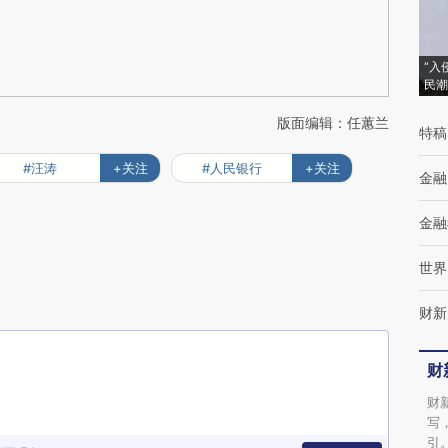
“入
民潮
版面编辑：任蕙兰
特稿
#汪涛
+关注
#人民银行
+关注
金融
金融
世界
财新
财
财
写
引