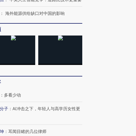
：
海外能源供给缺口对中国的影响
频
客
：
多看少动
分子
：
AI冲击之下，年轻人与高学历女性更
坤
：
耳闻目睹的几位律师