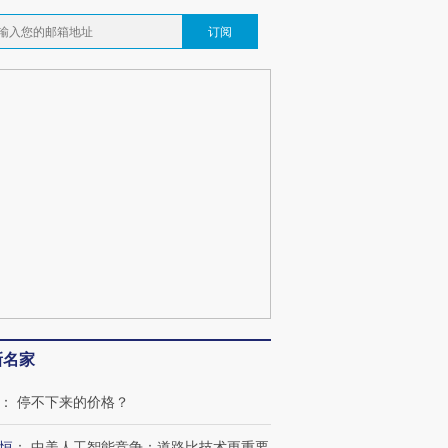
订阅
跨国走私7万
视线｜被称为“蟑螂”的印
视线｜“入侵”还是“人道危
检体内含3种
度Z世代 用街头抗争将教
机”？难民潮撕裂西班牙
秘鲁纳斯
育部长拱下台
飞地休达
13人遇难
最热百城独占
新名家
视线｜不考竞赛的王虹、
何熬过48°C
38岁梅西上演帽子戏法
围棋失利的邓煜 两位菲尔
习近平抵
阿根廷3-0阿尔及利亚
兹奖得主的“非天才”拼图
再访朝鲜
：
停不下来的价格？
恒
：
中美人工智能竞争：道路比技术更重要