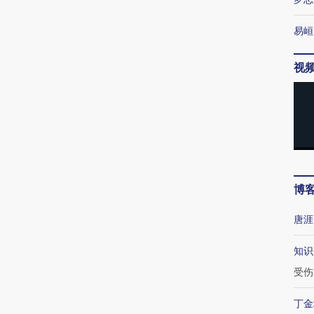
易峘
视
博
唐涯
知识
受伤
丁金