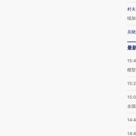
村夫
续加
吴晓
最
15:
模型
15:2
15:
全国
14:
14: