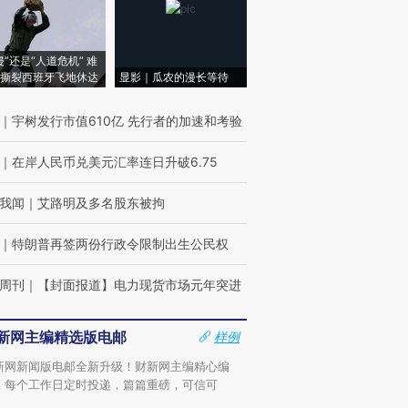
侵”还是“人道危机” 难
撕裂西班牙飞地休达
显影｜瓜农的漫长等待
｜
宇树发行市值610亿 先行者的加速和考验
｜
在岸人民币兑美元汇率连日升破6.75
我闻
｜
艾路明及多名股东被拘
｜
特朗普再签两份行政令限制出生公民权
周刊
｜
【封面报道】电力现货市场元年突进
新网主编精选版电邮
样例
新网新闻版电邮全新升级！财新网主编精心编
，每个工作日定时投递，篇篇重磅，可信可
。