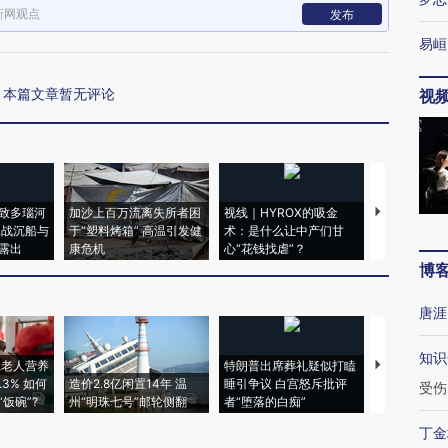
新网观点
发布
易峘
本篇文章暂无评论
视
致多瑙河
加沙上百万流离失所者困
视线｜HYROX的吸金
马航飞行员
二战沉船与
于“塑料烤箱” 高温引发健
术：是什么让中产们甘
粒摇头丸 尿
露出
康危机
心“花钱找虐”？
毒品
博
唐涯
知识
上老人营养
特朗普出席葬礼疑似打瞌
3% 如何
造价2.8亿闲置14年 温
睡引争议 白宫怒斥批评
韩国高温创百
受伤
饭碗”?
州“明珠七号”邮轮侧翻
者“堕落的白痴”
警告停止一
丁金