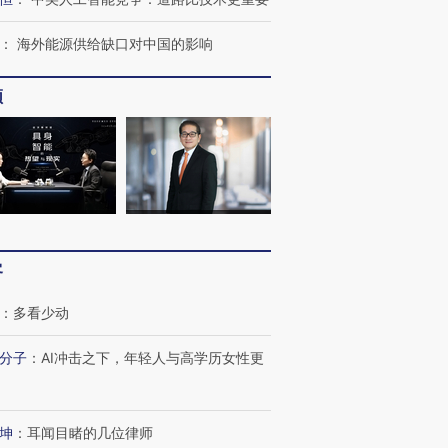
：
海外能源供给缺口对中国的影响
频
跨国走私7万
视线｜被称为“蟑螂”的印
视线｜“入侵”还是“人道危
检体内含3种
度Z世代 用街头抗争将教
机”？难民潮撕裂西班牙
秘鲁纳斯
育部长拱下台
飞地休达
13人遇难
客
：
多看少动
分子
：
AI冲击之下，年轻人与高学历女性更
视线｜全球最热百城独占
视线｜不
年纪录 当局
97个 印度如何熬过48°C
38岁梅西上演帽子戏法
围棋失利
切户外活动
的夏天
阿根廷3-0阿尔及利亚
兹奖得主
坤
：
耳闻目睹的几位律师