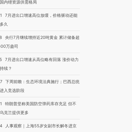
国内锂资源供需格局
1
7月进出口增速高位放缓，价格驱动还能
多久
8
央行7月继续增持近20吨黄金 累计储备超
600万盎司
5
7月进出口增速从高位略有回落 涨价动力
持续？
07
下周前瞻：生态环境法典施行；巴西总统
进入竞选阶段
1
特朗普坚称美国防空弹药库存充足 但不
乌克兰提供更多
24
人事观察｜上海55岁女副市长解冬进京