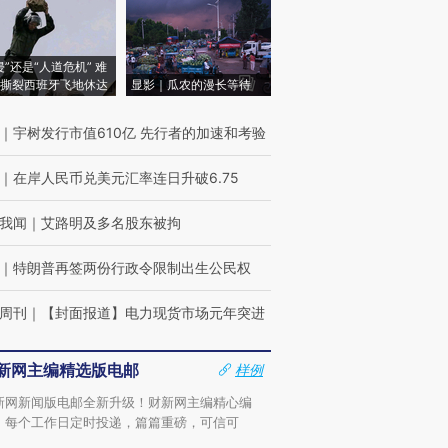
侵”还是“人道危机” 难
撕裂西班牙飞地休达
显影｜瓜农的漫长等待
｜
宇树发行市值610亿 先行者的加速和考验
｜
在岸人民币兑美元汇率连日升破6.75
我闻
｜
艾路明及多名股东被拘
｜
特朗普再签两份行政令限制出生公民权
周刊
｜
【封面报道】电力现货市场元年突进
新网主编精选版电邮
样例
新网新闻版电邮全新升级！财新网主编精心编
，每个工作日定时投递，篇篇重磅，可信可
。