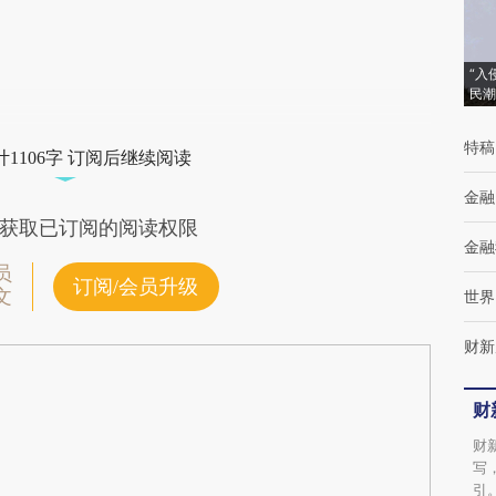
“入
民潮
特稿
1106字 订阅后继续阅读
金融
获取已订阅的阅读权限
金融
员
订阅/会员升级
文
世界
财新
财
财
写
引