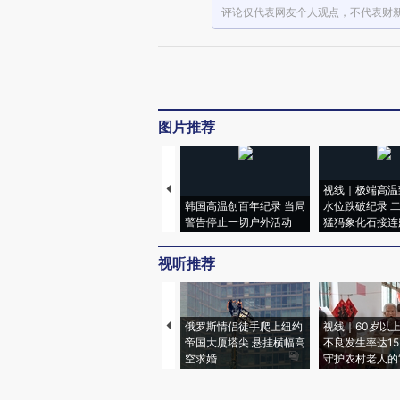
评论仅代表网友个人观点，不代表财
图片推荐
视线｜极端高温
韩国高温创百年纪录 当局
水位跌破纪录 
警告停止一切户外活动
猛犸象化石接连
视听推荐
俄罗斯情侣徒手爬上纽约
视线｜60岁以
帝国大厦塔尖 悬挂横幅高
不良发生率达15.
空求婚
守护农村老人的“