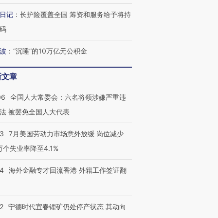
日记
：
长护险覆盖全国 筹资和服务给予将持
码
波
：
“沉睡”的10万亿元公积金
新文章
06
全国人大常委会：六名将领涉嫌严重违
法 被罢免全国人大代表
43
7月美国劳动力市场意外放缓 岗位减少
3万个失业率降至4.1%
14
海外金融专才回流香港 外籍工作签证翻
2
宁德时代宜春锂矿仍处停产状态 其动向