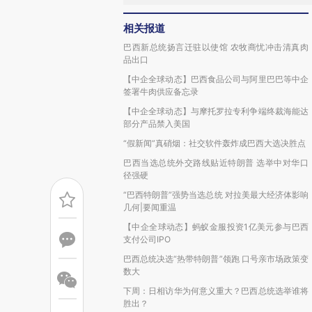
相关报道
巴西新总统扬言迁驻以使馆 农牧商忧冲击清真肉
品出口
【中企全球动态】巴西食品公司与阿里巴巴等中企
签署牛肉供应备忘录
【中企全球动态】与摩托罗拉专利争端终裁海能达
部分产品禁入美国
“假新闻”真硝烟：社交软件轰炸成巴西大选决胜点
巴西当选总统外交路线贴近特朗普 选举中对华口
径强硬
“巴西特朗普”强势当选总统 对拉美最大经济体影响
几何|要闻重温
【中企全球动态】蚂蚁金服投资1亿美元参与巴西
支付公司IPO
巴西总统决选“热带特朗普”领跑 口号亲市场政策变
数大
下周：日相访华为何意义重大？巴西总统选举谁将
胜出？