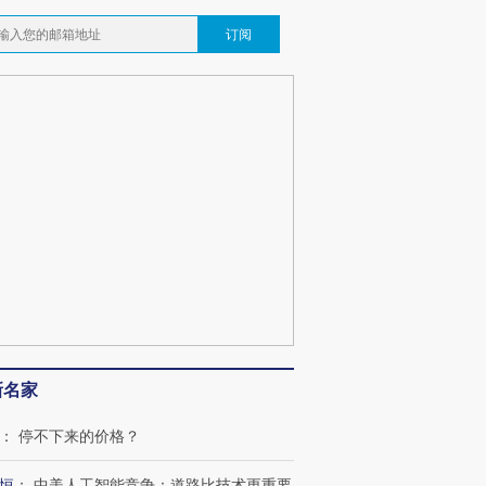
订阅
新名家
：
停不下来的价格？
恒
：
中美人工智能竞争：道路比技术更重要