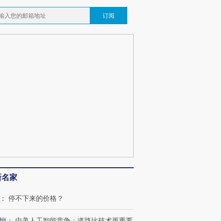
OX的吸金
马航飞行员跨国走私7万
视线｜被称为“蟑螂”的印
订阅
让中产们甘
粒摇头丸 尿检体内含3种
度Z世代 用街头抗争将教
秘鲁纳斯
”？
毒品
育部长拱下台
13人遇难
最热百城独占
视线｜不考竞赛的王虹、
何熬过48°C
38岁梅西上演帽子戏法
围棋失利的邓煜 两位菲尔
习近平抵
阿根廷3-0阿尔及利亚
兹奖得主的“非天才”拼图
再访朝鲜
新名家
：
停不下来的价格？
恒
：
中美人工智能竞争：道路比技术更重要