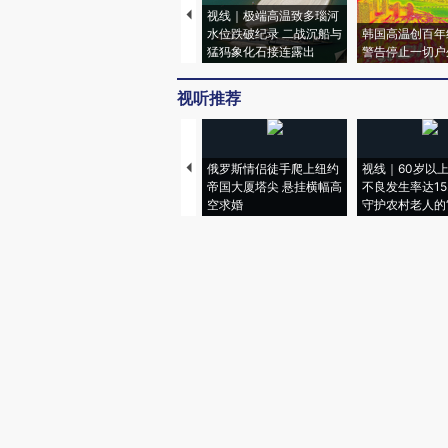
视线｜极端高温致多瑙河
水位跌破纪录 二战沉船与
韩国高温创百年
猛犸象化石接连露出
警告停止一切户
视听推荐
俄罗斯情侣徒手爬上纽约
视线｜60岁以
帝国大厦塔尖 悬挂横幅高
不良发生率达15.
空求婚
守护农村老人的“