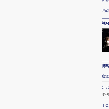
易峘
视
博
唐涯
知识
受伤
丁金