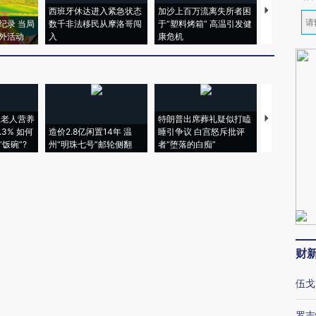
西班牙休达进入紧急状态
加沙上百万流离失所者困
视线｜HYR
纪录 当局
数千非法移民从摩洛哥闯
于“塑料烤箱” 高温引发健
术：是什么
外活动
入
康危机
心“花钱找虐
上老人营养
特朗普出席葬礼疑似打瞌
视线｜全球
3% 如何
造价2.8亿闲置14年 温
睡引争议 白宫怒斥批评
97个 印度如
饭碗”?
州“明珠七号”邮轮侧翻
者“堕落的白痴”
的夏天
财
伍戈
罗志