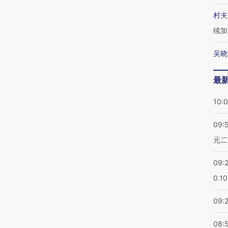
村夫
续加
吴晓
最
10:
09:
元二
09:
0.1
09:
08: