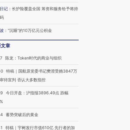
日记
：
长护险覆盖全国 筹资和服务给予将持
码
波
：
“沉睡”的10万亿元公积金
新文章
07
陈龙：Token时代的商业与组织
50
特稿｜国航原党委书记樊澄受贿3847万
审待宣判 否认大多数指控
29
今日开盘：沪指报3896.49点 跌幅
0%
24
蓄势突破后的黄金
51
特稿｜宇树发行市值610亿 先行者的加