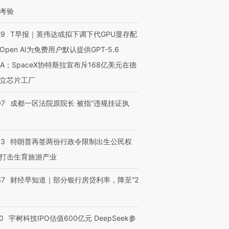
考验
29
T早报｜英伟达或拟下调下代GPU显存配
Open AI为免费用户默认提供GPT-5.6
NA；SpaceX协特斯拉宣布斥168亿美元在德
立芯片工厂
07
成都一区法院原院长 被指“违规挂证执
43
特朗普再签两份行政令限制出生公民权
打击生育旅游产业
37
财经早知道｜部分银行房贷利率，降至“2
0
宇树科技IPO估值600亿元 DeepSeek参