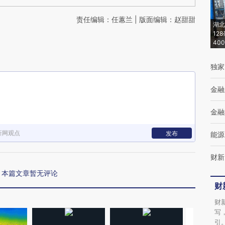
责任编辑：任蕙兰 | 版面编辑：赵甜甜
湖北
12
40
独家
金融
金融
新网观点
发布
能源
财新
本篇文章暂无评论
财
财
写
引