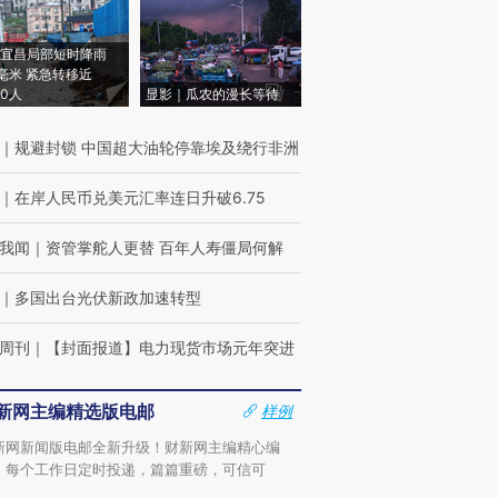
宜昌局部短时降雨
8毫米 紧急转移近
00人
显影｜瓜农的漫长等待
｜
规避封锁 中国超大油轮停靠埃及绕行非洲
｜
在岸人民币兑美元汇率连日升破6.75
我闻
｜
资管掌舵人更替 百年人寿僵局何解
｜
多国出台光伏新政加速转型
周刊
｜
【封面报道】电力现货市场元年突进
新网主编精选版电邮
样例
新网新闻版电邮全新升级！财新网主编精心编
，每个工作日定时投递，篇篇重磅，可信可
。