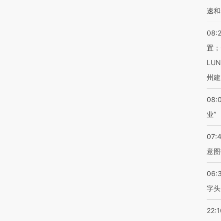
速和
08:
置；
LU
州建
08:
业”
07:
意图
06:
字头
22:1