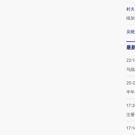
村夫
续加
吴晓
最
22:1
与战
20:
半年
17:2
注册
17:1