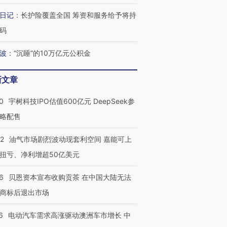
日记
：
长护险覆盖全国 筹资和服务给予将持
码
波
：
“沉睡”的10万亿元公积金
新文章
0
宇树科技IPO估值600亿元 DeepSeek参
略配售
22
油气市场剧烈波动现套利空间 嘉能可上
扭亏、净利增超50亿美元
6
贝恩资本宣布收购贡茶 在中国大陆无法
商标后退出市场
6
电动汽车需求高涨驱动澳洲车市增长 中