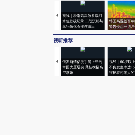
视线｜极端高温致多瑙河
水位跌破纪录 二战沉船与
韩国高温创百年
猛犸象化石接连露出
警告停止一切户
视听推荐
俄罗斯情侣徒手爬上纽约
视线｜60岁以
帝国大厦塔尖 悬挂横幅高
不良发生率达15.
空求婚
守护农村老人的“