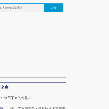
订阅
OX的吸金
马航飞行员跨国走私7万
视线｜被称为“蟑螂”的印
让中产们甘
粒摇头丸 尿检体内含3种
度Z世代 用街头抗争将教
秘鲁纳斯
”？
毒品
育部长拱下台
13人遇难
最热百城独占
视线｜不考竞赛的王虹、
何熬过48°C
38岁梅西上演帽子戏法
围棋失利的邓煜 两位菲尔
习近平抵
阿根廷3-0阿尔及利亚
兹奖得主的“非天才”拼图
再访朝鲜
新名家
：
停不下来的价格？
恒
：
中美人工智能竞争：道路比技术更重要