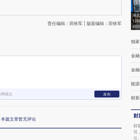
湖北
12
责任编辑：田铁军 | 版面编辑：田铁军
40
独家
金融
金融
能源
新网观点
发布
财新
财
本篇文章暂无评论
财
写
引