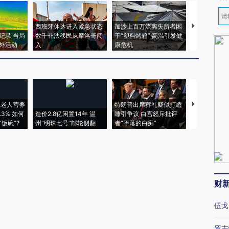
西班牙休达进入紧急状态
加沙上百万流离失所者困
视线｜HYR
纪录 当局
数千非法移民从摩洛哥闯
于“塑料烤箱” 高温引发健
术：是什么
外活动
入
康危机
心“花钱找虐
上老人营养
特朗普出席葬礼疑似打瞌
视线｜全球
3% 如何
造价2.8亿闲置14年 温
睡引争议 白宫怒斥批评
97个 印度如
饭碗”?
州“明珠七号”邮轮侧翻
者“堕落的白痴”
的夏天
财
伍戈
罗志