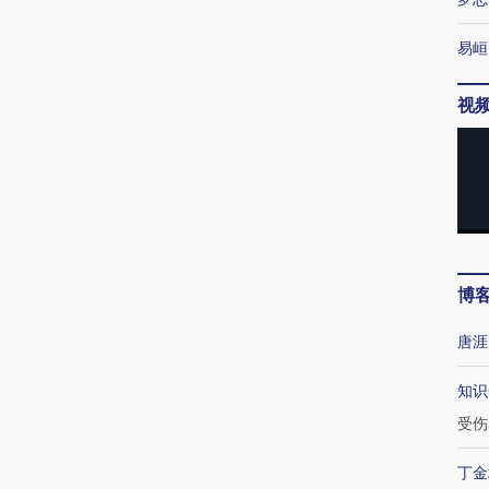
易峘
视
博
唐涯
知识
受伤
丁金