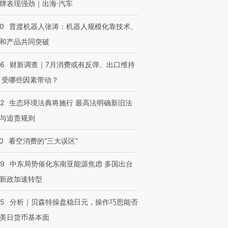
牌表现强劲｜出海·汽车
00
普渡机器人张涛：机器人规模化靠技术、
和产品共同突破
56
财新调查｜7月消费或有反弹、出口维持
 受哪些因素带动？
42
生态环境法典将施行 最高法明确新旧法
与追责规则
0
看空消费的“三大误区”
59
中东局势催化东南亚能源焦虑 多国出台
新政加速转型
05
分析｜贝森特操盘稳日元，操作巧思能否
美日货币基本面