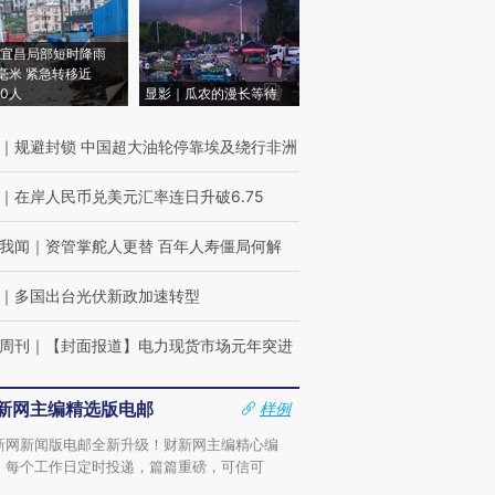
宜昌局部短时降雨
8毫米 紧急转移近
00人
显影｜瓜农的漫长等待
｜
规避封锁 中国超大油轮停靠埃及绕行非洲
｜
在岸人民币兑美元汇率连日升破6.75
我闻
｜
资管掌舵人更替 百年人寿僵局何解
｜
多国出台光伏新政加速转型
周刊
｜
【封面报道】电力现货市场元年突进
新网主编精选版电邮
样例
新网新闻版电邮全新升级！财新网主编精心编
，每个工作日定时投递，篇篇重磅，可信可
。