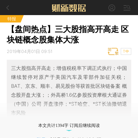
特报
【盘间热点】三大股指高开高走 区
块链概念股集体大涨
2019年04月01日 09:51
T中
三大股指高开高走；增值税税率下调正式执行；中国
继续暂停对原产于美国汽车及零部件加征关税；
BAT、京东、顺丰、易见股份等获首批区块链备案 概
念股开盘大涨；；外高桥1.6亿参股投资摩根大通证券
（中国）公司 开盘涨停；*ST哈空、*ST长油撤销退
市风险
本文共计1394字 订阅后继续阅读