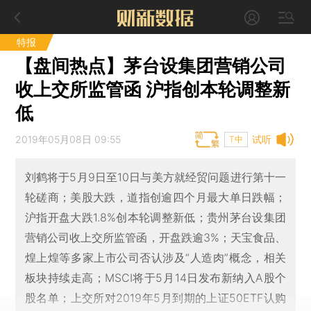
特报
【盘间热点】茅台设集团营销公司
收上交所监管函 沪指创本轮调整新
低
2019年05月08日 09:55
试听
T中
刘鹤将于5月9日至10日与美方就经贸问题进行第十一
轮磋商；美股大跌，道指创逾四个月最大单日跌幅；
沪指开盘大跌1.8%创本轮调整新低；贵州茅台设集团
营销公司收上交所监管函，开盘跌逾3%；天宝食品、
煌上煌等多家上市公司否认涉及“人造肉”概念，相关
板块持续走高；MSCI将于5月14日发布新纳入A股个
股名单；上交所对2019年5月到期的上证50ETF认购