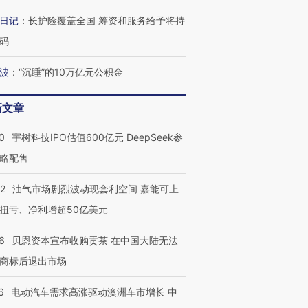
日记
：
长护险覆盖全国 筹资和服务给予将持
码
波
：
“沉睡”的10万亿元公积金
新文章
0
宇树科技IPO估值600亿元 DeepSeek参
略配售
22
油气市场剧烈波动现套利空间 嘉能可上
扭亏、净利增超50亿美元
6
贝恩资本宣布收购贡茶 在中国大陆无法
商标后退出市场
6
电动汽车需求高涨驱动澳洲车市增长 中