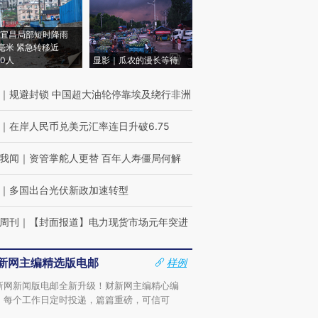
宜昌局部短时降雨
8毫米 紧急转移近
00人
显影｜瓜农的漫长等待
｜
规避封锁 中国超大油轮停靠埃及绕行非洲
｜
在岸人民币兑美元汇率连日升破6.75
我闻
｜
资管掌舵人更替 百年人寿僵局何解
｜
多国出台光伏新政加速转型
周刊
｜
【封面报道】电力现货市场元年突进
新网主编精选版电邮
样例
新网新闻版电邮全新升级！财新网主编精心编
，每个工作日定时投递，篇篇重磅，可信可
。