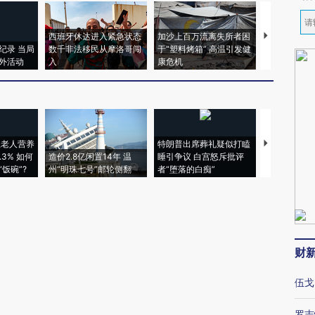
西班牙休达进入紧急状态
加沙上百万流离失所者困
视线｜HYR
纪录 当局
数千非法移民从摩洛哥闯
于“塑料烤箱” 高温引发健
术：是什么
外活动
入
康危机
心“花钱找虐
上老人营养
特朗普出席葬礼疑似打瞌
视线｜全球
3% 如何
造价2.8亿闲置14年 温
睡引争议 白宫怒斥批评
97个 印度如
饭碗”?
州“明珠七号”邮轮侧翻
者“堕落的白痴”
的夏天
财
伍戈
罗志