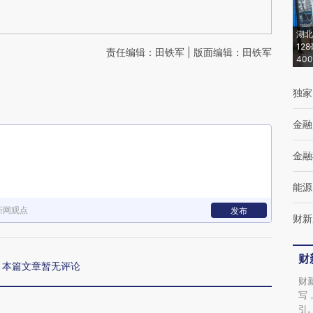
湖北
12
责任编辑：田铁军 | 版面编辑：田铁军
40
独家
金融
金融
能源
新网观点
发布
财新
财
本篇文章暂无评论
财
写
引