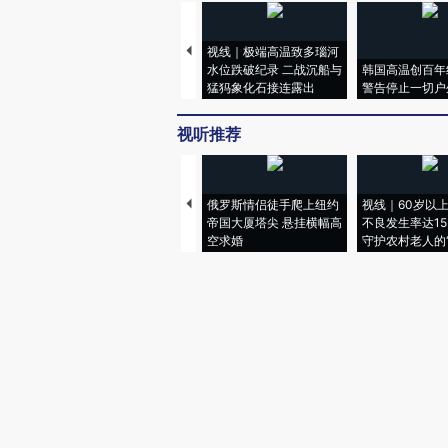
视线｜极端高温致多瑙河
水位跌破纪录 二战沉船与
韩国高温创百年
猛犸象化石接连露出
警告停止一切户
视听推荐
俄罗斯情侣徒手爬上纽约
视线｜60岁以
帝国大厦塔尖 悬挂横幅高
不良发生率达15.
空求婚
守护农村老人的“