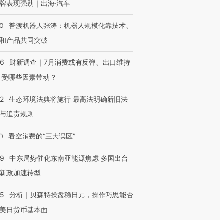
牌表现强劲｜出海·汽车
00
普渡机器人张涛：机器人规模化靠技术、
和产品共同突破
56
财新调查｜7月消费或有反弹、出口维持
 受哪些因素带动？
42
生态环境法典将施行 最高法明确新旧法
与追责规则
0
看空消费的“三大误区”
59
中东局势催化东南亚能源焦虑 多国出台
新政加速转型
05
分析｜贝森特操盘稳日元，操作巧思能否
美日货币基本面