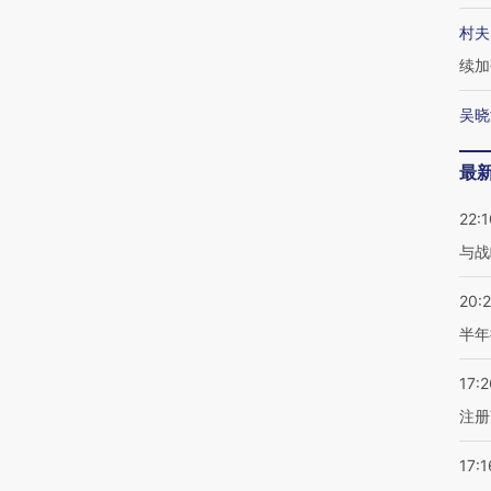
村夫
续加
吴晓
最
22:1
与战
20:
半年
17:2
注册
17:1