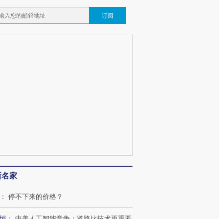
订阅
OX的吸金
马航飞行员跨国走私7万
视线｜被称为“蟑螂”的印
让中产们甘
粒摇头丸 尿检体内含3种
度Z世代 用街头抗争将教
秘鲁纳斯
”？
毒品
育部长拱下台
13人遇难
最热百城独占
视线｜不考竞赛的王虹、
何熬过48°C
38岁梅西上演帽子戏法
围棋失利的邓煜 两位菲尔
习近平抵
阿根廷3-0阿尔及利亚
兹奖得主的“非天才”拼图
再访朝鲜
新名家
：
停不下来的价格？
恒
：
中美人工智能竞争：道路比技术更重要