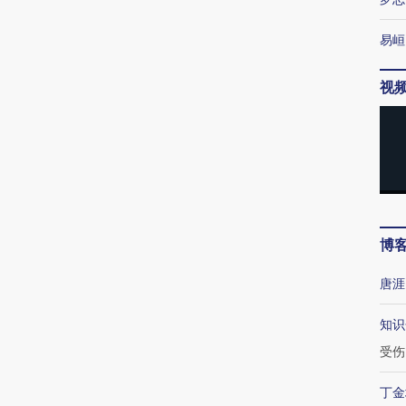
易峘
视
博
唐涯
知识
受伤
丁金