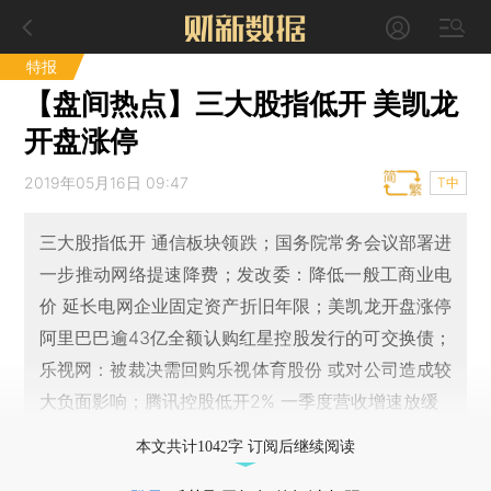
特报
【盘间热点】三大股指低开 美凯龙
开盘涨停
2019年05月16日 09:47
T中
三大股指低开 通信板块领跌；国务院常务会议部署进
一步推动网络提速降费；发改委：降低一般工商业电
价 延长电网企业固定资产折旧年限；美凯龙开盘涨停
阿里巴巴逾43亿全额认购红星控股发行的可交换债；
乐视网：被裁决需回购乐视体育股份 或对公司造成较
大负面影响；腾讯控股低开2% 一季度营收增速放缓
本文共计1042字 订阅后继续阅读