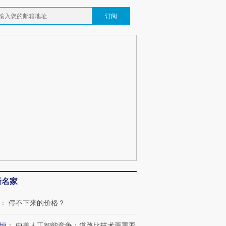
订阅
新名家
：
停不下来的价格？
恒
：
中美人工智能竞争：道路比技术更重要