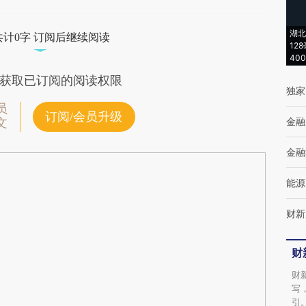
湖北
共计0字 订阅后继续阅读
12
40
获取已订阅的阅读权限
独家
员
订阅/会员升级
金融
文
金融
能源
财新
财
财
写
引