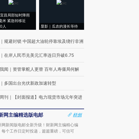
宜昌局部短时降雨
8毫米 紧急转移近
00人
显影｜瓜农的漫长等待
｜
规避封锁 中国超大油轮停靠埃及绕行非洲
｜
在岸人民币兑美元汇率连日升破6.75
我闻
｜
资管掌舵人更替 百年人寿僵局何解
｜
多国出台光伏新政加速转型
周刊
｜
【封面报道】电力现货市场元年突进
新网主编精选版电邮
样例
新网新闻版电邮全新升级！财新网主编精心编
，每个工作日定时投递，篇篇重磅，可信可
。