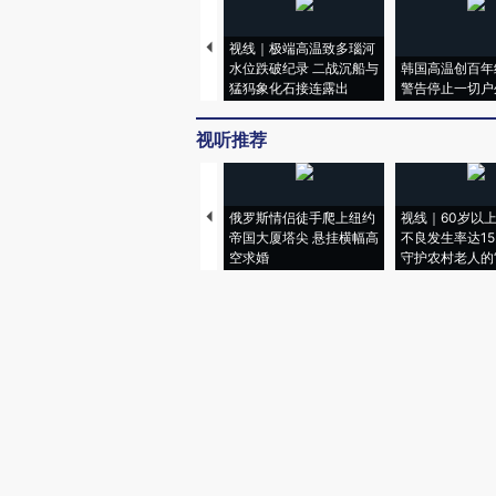
视线｜极端高温致多瑙河
水位跌破纪录 二战沉船与
韩国高温创百年
猛犸象化石接连露出
警告停止一切户
视听推荐
俄罗斯情侣徒手爬上纽约
视线｜60岁以
帝国大厦塔尖 悬挂横幅高
不良发生率达15.
空求婚
守护农村老人的“