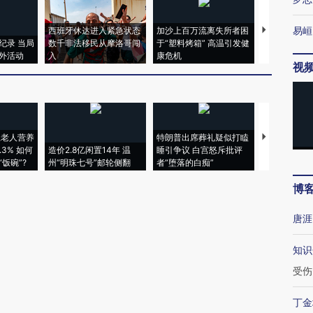
易峘
西班牙休达进入紧急状态
加沙上百万流离失所者困
视线｜HYR
纪录 当局
数千非法移民从摩洛哥闯
于“塑料烤箱” 高温引发健
术：是什么
外活动
入
康危机
心“花钱找虐
视
上老人营养
特朗普出席葬礼疑似打瞌
视线｜全球
3% 如何
造价2.8亿闲置14年 温
睡引争议 白宫怒斥批评
97个 印度如
饭碗”?
州“明珠七号”邮轮侧翻
者“堕落的白痴”
的夏天
博
唐涯
知识
受伤
丁金