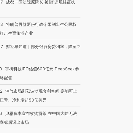
07
成都一区法院原院长 被指“违规挂证执
43
特朗普再签两份行政令限制出生公民权
打击生育旅游产业
37
财经早知道｜部分银行房贷利率，降至“2
0
宇树科技IPO估值600亿元 DeepSeek参
略配售
22
油气市场剧烈波动现套利空间 嘉能可上
扭亏、净利增超50亿美元
6
贝恩资本宣布收购贡茶 在中国大陆无法
商标后退出市场