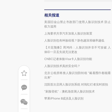
相关报道
美国旧金山禁止市政部门使用人脸识别技术 防止
权力滥用
上海要求共享汽车加装人脸识别装置
人脸识别也有种族歧视？肤色越深准确率越低
【片花预播】周鸿祎：人脸识别并非不可攻破 人
体ID一旦丢失就无法更改
CNBC记者体验Visa卡人脸识别功能
人脸识别技术真的安全吗？
北京公租房将推人脸识别防转租 “戴着围巾都能看
出来”
沈阳首次启用人脸识别系统 对闯红灯者实时抓拍
“刷脸登机”：澳机场首测人脸识别技术
苹果iPhone 8或涉及人脸识别