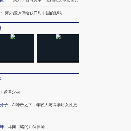
：
海外能源供给缺口对中国的影响
频
客
：
多看少动
分子
：
AI冲击之下，年轻人与高学历女性更
坤
：
耳闻目睹的几位律师