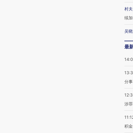
村夫
续加
吴晓
最
14:
13:
分事
12:
涉罪
11:1
积金