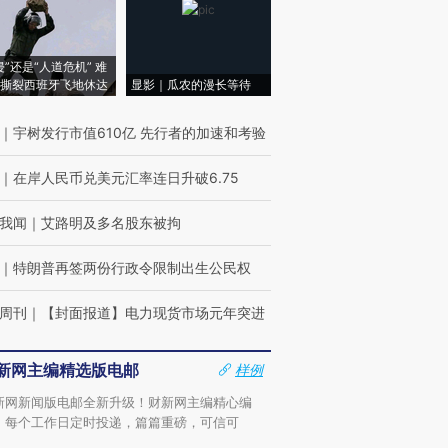
侵”还是“人道危机” 难
撕裂西班牙飞地休达
显影｜瓜农的漫长等待
｜
宇树发行市值610亿 先行者的加速和考验
｜
在岸人民币兑美元汇率连日升破6.75
我闻
｜
艾路明及多名股东被拘
｜
特朗普再签两份行政令限制出生公民权
周刊
｜
【封面报道】电力现货市场元年突进
新网主编精选版电邮
样例
新网新闻版电邮全新升级！财新网主编精心编
，每个工作日定时投递，篇篇重磅，可信可
。