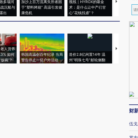
致多瑙河
加沙上百万流离失所者困
视线｜HYROX的吸金
马航飞行员
二战沉船与
于“塑料烤箱” 高温引发健
术：是什么让中产们甘
粒摇头丸 尿
露出
康危机
心“花钱找虐”？
毒品
上老人营养
特朗普出席
3% 如何
韩国高温创百年纪录 当局
造价2.8亿闲置14年 温
睡引争议 白
饭碗”?
警告停止一切户外活动
州“明珠七号”邮轮侧翻
者“堕落的白
财
伍戈
罗志