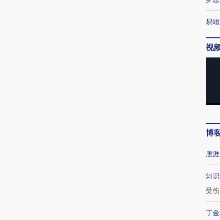
易峘
视
博
唐涯
知识
受伤
丁金