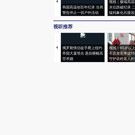
视线｜极端高温
韩国高温创百年纪录 当局
水位跌破纪录 
警告停止一切户外活动
猛犸象化石接连
视听推荐
俄罗斯情侣徒手爬上纽约
视线｜60岁以
帝国大厦塔尖 悬挂横幅高
不良发生率达15.
空求婚
守护农村老人的“