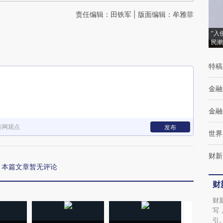
责任编辑：田铁军 | 版面编辑：牟雅菲
“入
民潮
特稿
金融
金融
新网观点
发布
世界
财新
本篇文章暂无评论
财
财
写
引