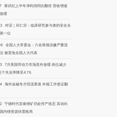
7
寒武纪上半年净利润同比翻倍 营收增速
放缓
53
对话｜邱仁宗：临床研究参与者的安全永
第一位
06
全国人大常委会：六名将领涉嫌严重违
法 被罢免全国人大代表
43
7月美国劳动力市场意外放缓 岗位减少
3万个失业率降至4.1%
14
海外金融专才回流香港 外籍工作签证翻
2
宁德时代宜春锂矿仍处停产状态 其动向
国内锂资源供需格局