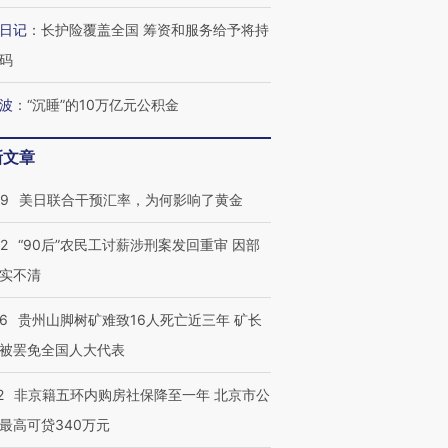
日记
：
长护险覆盖全国 筹资和服务给予将持
码
波
：
“沉睡”的10万亿元公积金
新文章
09
美日联合干预汇率，为何影响了黄金
32
“90后”农民工讨薪涉刑案发回重审 因部
实不清
36
贵州山脚树矿难致16人死亡近三年 矿长
被罢免全国人大代表
2
非京籍五环内购房社保降至一年 北京市公
最高可贷340万元