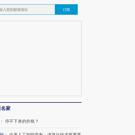
跨国走私7万
视线｜被称为“蟑螂”的印
视线｜“入侵”还是“人道危
检体内含3种
度Z世代 用街头抗争将教
机”？难民潮撕裂西班牙
秘鲁纳斯
订阅
育部长拱下台
飞地休达
13人遇难
葬礼疑似打瞌
视线｜极端高温致多瑙河
视线｜不
宫怒斥批评
38岁梅西上演帽子戏法
水位跌破纪录 二战沉船与
围棋失利
痴”
阿根廷3-0阿尔及利亚
猛犸象化石接连露出
兹奖得主
新名家
：
停不下来的价格？
恒
：
中美人工智能竞争：道路比技术更重要