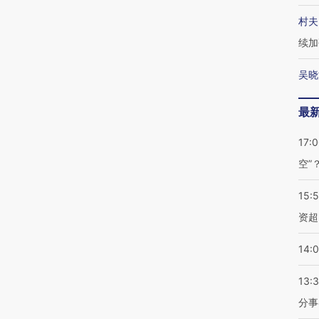
村夫
续加
吴晓
最
17:
空”
15:
资超
14:
13:
分事