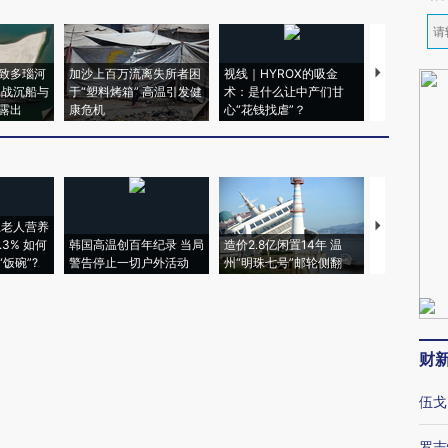
致多瑙河
加沙上百万流离失所者困
视线｜HYROX的吸金
马航飞行员
二战沉船与
于“塑料烤箱” 高温引发健
术：是什么让中产们甘
粒摇头丸 尿
露出
康危机
心“花钱找虐”？
毒品
上老人营养
特朗普出席
3% 如何
韩国高温创百年纪录 当局
造价2.8亿闲置14年 温
睡引争议 白
饭碗”?
警告停止一切户外活动
州“明珠七号”邮轮侧翻
者“堕落的白
财
伍戈
罗志