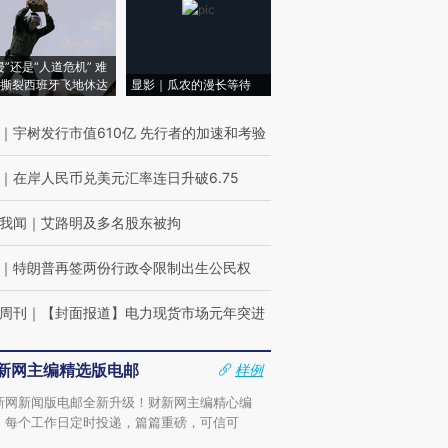
侵”还是“人道危机” 难
撕裂西班牙飞地休达
显影｜瓜农的漫长等待
｜
宇树发行市值610亿 先行者的加速和考验
｜
在岸人民币兑美元汇率连日升破6.75
我闻
｜
艾路明及多名股东被拘
｜
特朗普再签两份行政令限制出生公民权
周刊
｜
【封面报道】电力现货市场元年突进
新网主编精选版电邮
样例
新网新闻版电邮全新升级！财新网主编精心编
，每个工作日定时投递，篇篇重磅，可信可
。