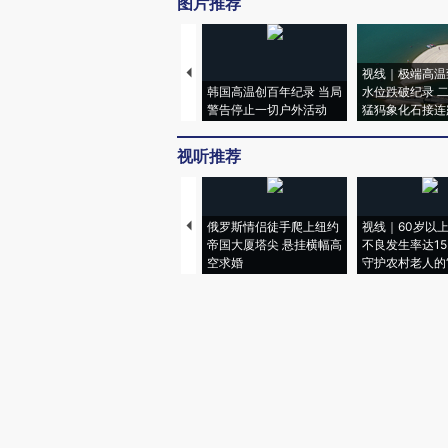
图片推荐
视线｜极端高温
韩国高温创百年纪录 当局
水位跌破纪录 
警告停止一切户外活动
猛犸象化石接连
视听推荐
俄罗斯情侣徒手爬上纽约
视线｜60岁以
帝国大厦塔尖 悬挂横幅高
不良发生率达15.
空求婚
守护农村老人的“