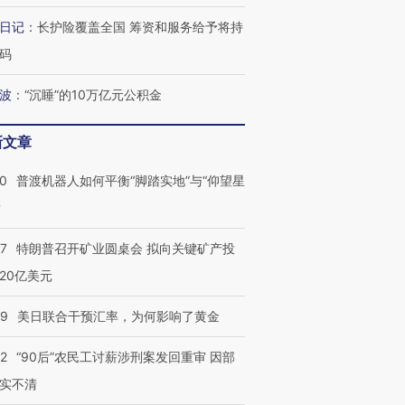
日记
：
长护险覆盖全国 筹资和服务给予将持
码
波
：
“沉睡”的10万亿元公积金
新文章
00
普渡机器人如何平衡“脚踏实地”与“仰望星
？
57
特朗普召开矿业圆桌会 拟向关键矿产投
20亿美元
09
美日联合干预汇率，为何影响了黄金
32
“90后”农民工讨薪涉刑案发回重审 因部
实不清