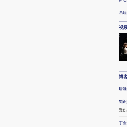
易峘
视
博
唐涯
知识
受伤
丁金