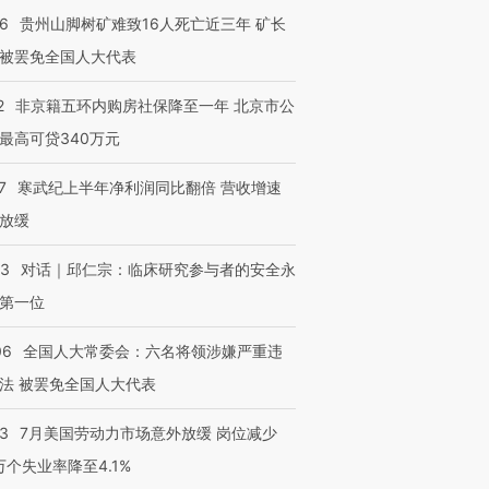
36
贵州山脚树矿难致16人死亡近三年 矿长
被罢免全国人大代表
2
非京籍五环内购房社保降至一年 北京市公
最高可贷340万元
7
寒武纪上半年净利润同比翻倍 营收增速
放缓
53
对话｜邱仁宗：临床研究参与者的安全永
第一位
06
全国人大常委会：六名将领涉嫌严重违
法 被罢免全国人大代表
43
7月美国劳动力市场意外放缓 岗位减少
3万个失业率降至4.1%