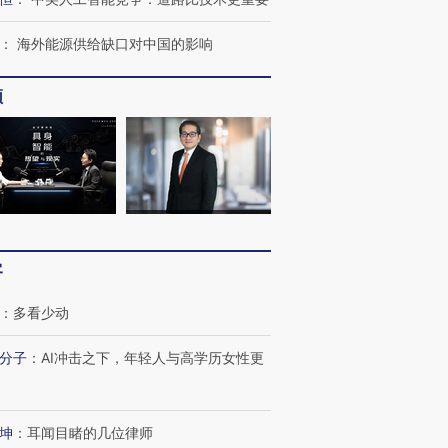
：
海外能源供给缺口对中国的影响
频
客
：
多看少动
分子
：
AI冲击之下，年轻人与高学历女性更
坤
：
耳闻目睹的几位律师