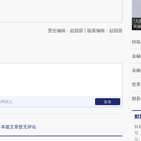
“入
民潮
责任编辑：赵甜甜 | 版面编辑：赵甜甜
特稿
金融
金融
世界
财新
新网观点
发布
财
本篇文章暂无评论
财
写
引