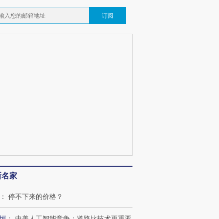
订阅
跨国走私7万
视线｜被称为“蟑螂”的印
视线｜“入侵”还是“人道危
检体内含3种
度Z世代 用街头抗争将教
机”？难民潮撕裂西班牙
秘鲁纳斯
育部长拱下台
飞地休达
13人遇难
葬礼疑似打瞌
视线｜极端高温致多瑙河
视线｜不
宫怒斥批评
38岁梅西上演帽子戏法
水位跌破纪录 二战沉船与
围棋失利
痴”
阿根廷3-0阿尔及利亚
猛犸象化石接连露出
兹奖得主
新名家
：
停不下来的价格？
恒
：
中美人工智能竞争：道路比技术更重要