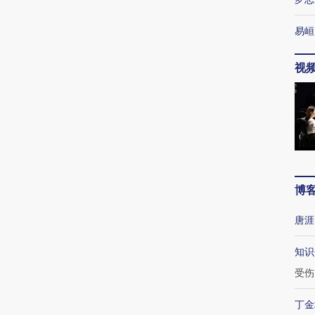
易峘
视
博
唐涯
知识
受伤
丁金