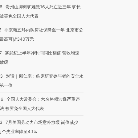
36
贵州山脚树矿难致16人死亡近三年 矿长
被罢免全国人大代表
2
非京籍五环内购房社保降至一年 北京市公
最高可贷340万元
7
寒武纪上半年净利润同比翻倍 营收增速
放缓
53
对话｜邱仁宗：临床研究参与者的安全永
第一位
06
全国人大常委会：六名将领涉嫌严重违
法 被罢免全国人大代表
43
7月美国劳动力市场意外放缓 岗位减少
3万个失业率降至4.1%