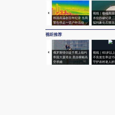
视线｜极端高温
韩国高温创百年纪录 当局
水位跌破纪录 
警告停止一切户外活动
猛犸象化石接连
视听推荐
俄罗斯情侣徒手爬上纽约
视线｜60岁以
帝国大厦塔尖 悬挂横幅高
不良发生率达15.
空求婚
守护农村老人的“