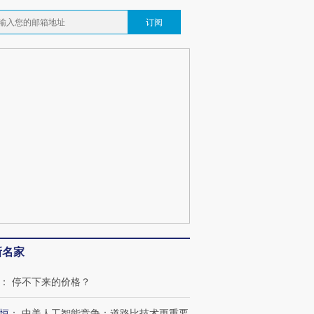
订阅
跨国走私7万
视线｜被称为“蟑螂”的印
视线｜“入侵”还是“人道危
检体内含3种
度Z世代 用街头抗争将教
机”？难民潮撕裂西班牙
秘鲁纳斯
育部长拱下台
飞地休达
13人遇难
葬礼疑似打瞌
视线｜极端高温致多瑙河
视线｜不
宫怒斥批评
38岁梅西上演帽子戏法
水位跌破纪录 二战沉船与
围棋失利
痴”
阿根廷3-0阿尔及利亚
猛犸象化石接连露出
兹奖得主
新名家
：
停不下来的价格？
恒
：
中美人工智能竞争：道路比技术更重要