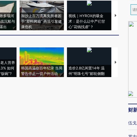
致多瑙河
加沙上百万流离失所者困
视线｜HYROX的吸金
马航飞行员
二战沉船与
于“塑料烤箱” 高温引发健
术：是什么让中产们甘
粒摇头丸 尿
露出
康危机
心“花钱找虐”？
毒品
上老人营养
特朗普出席
3% 如何
韩国高温创百年纪录 当局
造价2.8亿闲置14年 温
睡引争议 白
饭碗”?
警告停止一切户外活动
州“明珠七号”邮轮侧翻
者“堕落的白
财
伍戈
罗志