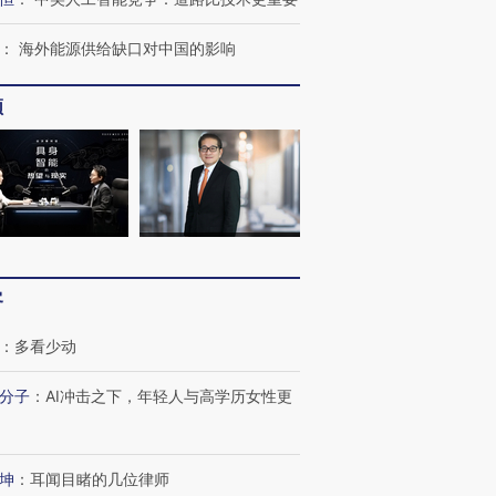
：
海外能源供给缺口对中国的影响
频
客
：
多看少动
分子
：
AI冲击之下，年轻人与高学历女性更
坤
：
耳闻目睹的几位律师