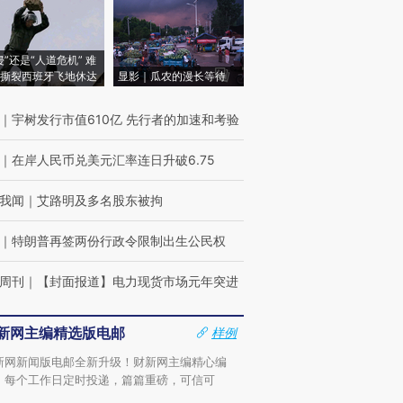
侵”还是“人道危机” 难
撕裂西班牙飞地休达
显影｜瓜农的漫长等待
｜
宇树发行市值610亿 先行者的加速和考验
｜
在岸人民币兑美元汇率连日升破6.75
我闻
｜
艾路明及多名股东被拘
｜
特朗普再签两份行政令限制出生公民权
周刊
｜
【封面报道】电力现货市场元年突进
新网主编精选版电邮
样例
新网新闻版电邮全新升级！财新网主编精心编
，每个工作日定时投递，篇篇重磅，可信可
。