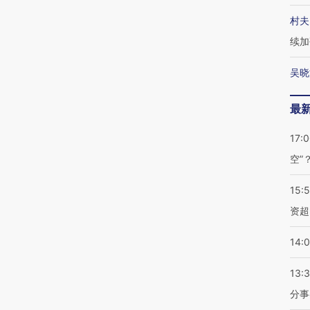
村夫
续加
吴晓
最
17:
空”
15:
资超
14:
13:
分事