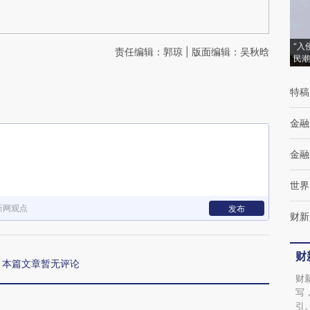
“入
责任编辑：郭琼 | 版面编辑：吴秋晗
民潮
特稿
金融
金融
世界
新网观点
发布
财新
财
本篇文章暂无评论
财
写
引