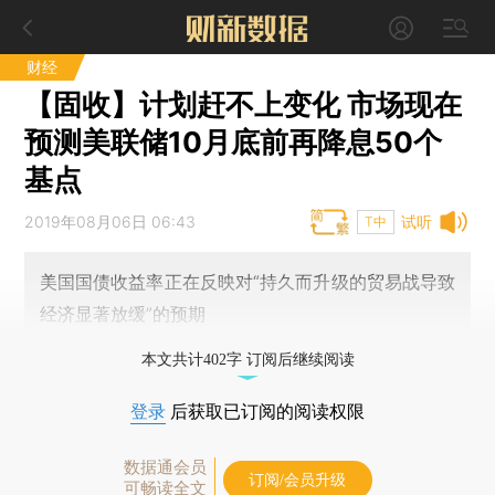
财经
【固收】计划赶不上变化 市场现在
预测美联储10月底前再降息50个
基点
2019年08月06日 06:43
试听
T中
美国国债收益率正在反映对“持久而升级的贸易战导致
经济显著放缓”的预期
本文共计402字 订阅后继续阅读
登录
后获取已订阅的阅读权限
数据通会员
订阅/会员升级
可畅读全文