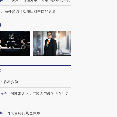
：
海外能源供给缺口对中国的影响
频
客
：
多看少动
分子
：
AI冲击之下，年轻人与高学历女性更
坤
：
耳闻目睹的几位律师