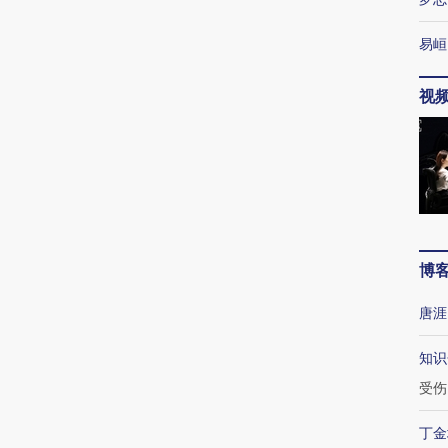
易峘
视
博
唐涯
知识
受伤
丁金