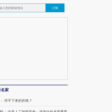
订阅
”还是“人道危
湖北宜昌局部短时降雨
哈尔滨遭遇短时极端强降
撕裂西班牙
128毫米 紧急转移近
雨 3小时累计雨量超80毫
秘鲁纳斯
4000人
米
13人遇难
葬礼疑似打瞌
视线｜极端高温致多瑙河
视线｜不
宫怒斥批评
水位跌破纪录 二战沉船与
38岁梅西上演帽子戏法
围棋失利
痴”
猛犸象化石接连露出
阿根廷3-0阿尔及利亚
兹奖得主
新名家
：
停不下来的价格？
恒
：
中美人工智能竞争：道路比技术更重要