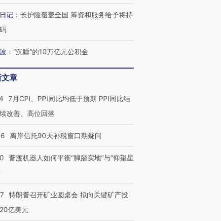
日记
：
长护险覆盖全国 筹资和服务给予将持
码
波
：
“沉睡”的10万亿元公积金
新文章
4
7月CPI、PPI同比均低于预期 PPI同比结
续改善、高位回落
46
离岸信托90天补税窗口期疑问
00
普渡机器人如何平衡“脚踏实地”与“仰望星
？
57
特朗普召开矿业圆桌会 拟向关键矿产投
20亿美元