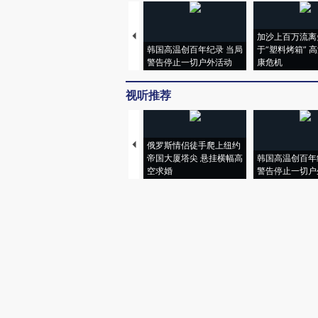
加沙上百万流离
韩国高温创百年纪录 当局
于“塑料烤箱” 
警告停止一切户外活动
康危机
视听推荐
俄罗斯情侣徒手爬上纽约
帝国大厦塔尖 悬挂横幅高
韩国高温创百年
空求婚
警告停止一切户