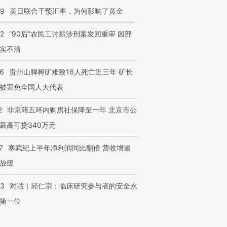
09
美日联合干预汇率，为何影响了黄金
32
“90后”农民工讨薪涉刑案发回重审 因部
实不清
36
贵州山脚树矿难致16人死亡近三年 矿长
被罢免全国人大代表
2
非京籍五环内购房社保降至一年 北京市公
最高可贷340万元
7
寒武纪上半年净利润同比翻倍 营收增速
放缓
53
对话｜邱仁宗：临床研究参与者的安全永
第一位