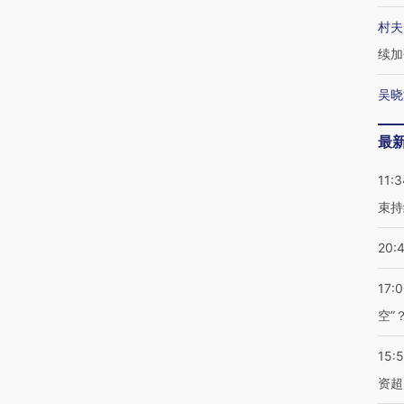
村夫
续加
吴晓
最
11:3
束持
20:
17:
空”
15:
资超