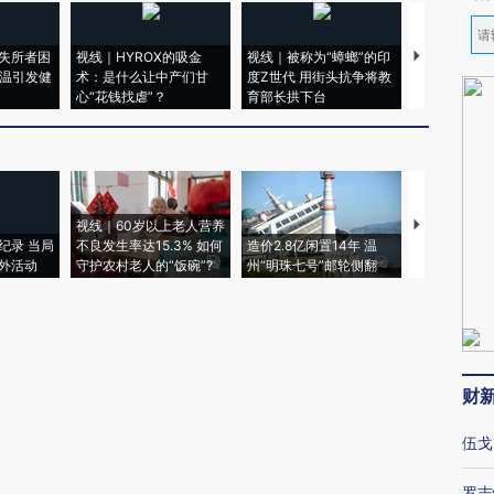
失所者困
视线｜HYROX的吸金
视线｜被称为“蟑螂”的印
视线｜“入侵
高温引发健
术：是什么让中产们甘
度Z世代 用街头抗争将教
机”？难民潮
心“花钱找虐”？
育部长拱下台
飞地休达
视线｜60岁以上老人营养
特朗普出席
纪录 当局
不良发生率达15.3% 如何
造价2.8亿闲置14年 温
睡引争议 白
外活动
守护农村老人的“饭碗”?
州“明珠七号”邮轮侧翻
者“堕落的白
财
伍戈
罗志