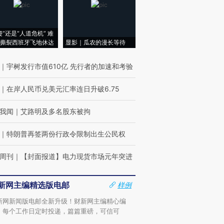
侵”还是“人道危机” 难
撕裂西班牙飞地休达
显影｜瓜农的漫长等待
｜
宇树发行市值610亿 先行者的加速和考验
｜
在岸人民币兑美元汇率连日升破6.75
我闻
｜
艾路明及多名股东被拘
｜
特朗普再签两份行政令限制出生公民权
周刊
｜
【封面报道】电力现货市场元年突进
新网主编精选版电邮
样例
新网新闻版电邮全新升级！财新网主编精心编
，每个工作日定时投递，篇篇重磅，可信可
。