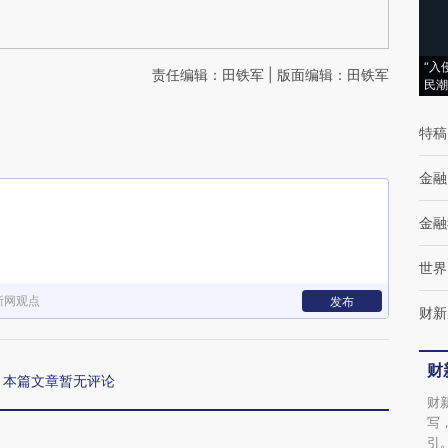
“入
责任编辑：田铁军 | 版面编辑：田铁军
民潮
特稿
金融
金融
世界
新网观点
发布
财新
财
本篇文章暂无评论
财
写
引