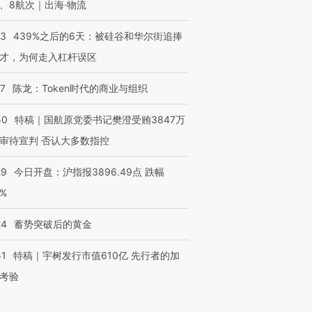
、8航次｜出海·物流
53
439%之后的6天：被硅谷和华尔街追捧
才，为何走入杠杆误区
07
陈龙：Token时代的商业与组织
50
特稿｜国航原党委书记樊澄受贿3847万
审待宣判 否认大多数指控
29
今日开盘：沪指报3896.49点 跌幅
0%
24
蓄势突破后的黄金
51
特稿｜宇树发行市值610亿 先行者的加
考验