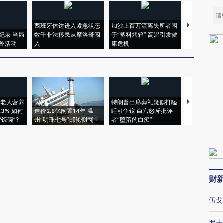
西班牙休达进入紧急状态
加沙上百万流离失所者困
视线｜HYR
纪录 当局
数千非法移民从摩洛哥闯
于“塑料烤箱” 高温引发健
术：是什么
外活动
入
康危机
心“花钱找虐
上老人营养
特朗普出席葬礼疑似打瞌
视线｜全球
3% 如何
造价2.8亿闲置14年 温
睡引争议 白宫怒斥批评
97个 印度如
饭碗”?
州“明珠七号”邮轮侧翻
者“堕落的白痴”
的夏天
财
伍戈
罗志