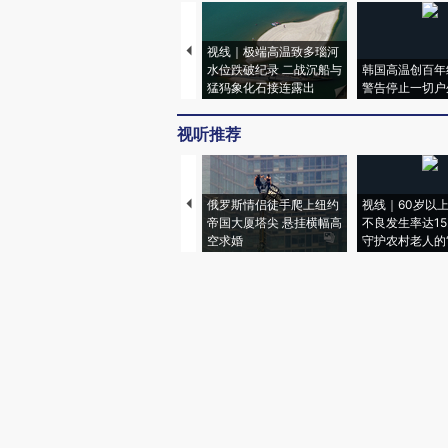
视线｜极端高温致多瑙河
水位跌破纪录 二战沉船与
韩国高温创百年
猛犸象化石接连露出
警告停止一切户
视听推荐
俄罗斯情侣徒手爬上纽约
视线｜60岁以
帝国大厦塔尖 悬挂横幅高
不良发生率达15.
空求婚
守护农村老人的“