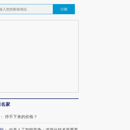
订阅
OX的吸金
马航飞行员跨国走私7万
视线｜被称为“蟑螂”的印
让中产们甘
粒摇头丸 尿检体内含3种
度Z世代 用街头抗争将教
秘鲁纳斯
”？
毒品
育部长拱下台
13人遇难
最热百城独占
视线｜不考竞赛的王虹、
何熬过48°C
38岁梅西上演帽子戏法
围棋失利的邓煜 两位菲尔
习近平抵
阿根廷3-0阿尔及利亚
兹奖得主的“非天才”拼图
再访朝鲜
新名家
：
停不下来的价格？
恒
：
中美人工智能竞争：道路比技术更重要