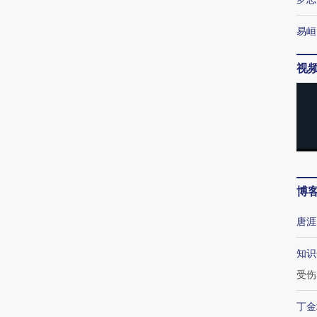
易峘
视
博
唐涯
知识
受伤
丁金