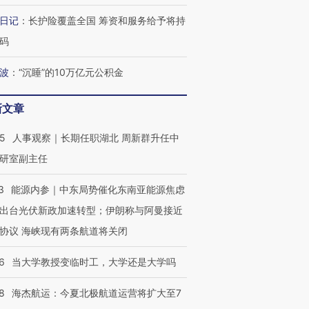
日记
：
长护险覆盖全国 筹资和服务给予将持
码
波
：
“沉睡”的10万亿元公积金
新文章
25
人事观察｜长期任职湖北 周新群升任中
研室副主任
3
能源内参｜中东局势催化东南亚能源焦虑
出台光伏新政加速转型；伊朗称与阿曼接近
协议 海峡现有两条航道将关闭
6
当大学教授变临时工，大学还是大学吗
8
海杰航运：今夏北极航道运营将扩大至7