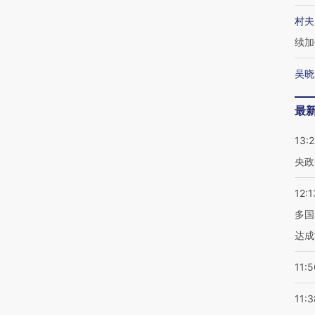
村夫
续加
吴晓
最
13:
央政
12:1
多国
达成
11:5
11:3