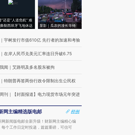
侵”还是“人道危机” 难
撕裂西班牙飞地休达
显影｜瓜农的漫长等待
｜
宇树发行市值610亿 先行者的加速和考验
｜
在岸人民币兑美元汇率连日升破6.75
我闻
｜
艾路明及多名股东被拘
｜
特朗普再签两份行政令限制出生公民权
周刊
｜
【封面报道】电力现货市场元年突进
新网主编精选版电邮
样例
新网新闻版电邮全新升级！财新网主编精心编
，每个工作日定时投递，篇篇重磅，可信可
。