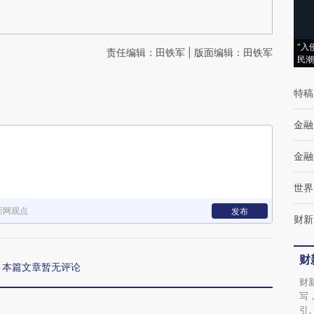
“入
责任编辑：田铁军 | 版面编辑：田铁军
民潮
特稿
金融
金融
世界
新网观点
发布
财新
财
本篇文章暂无评论
财
写
引