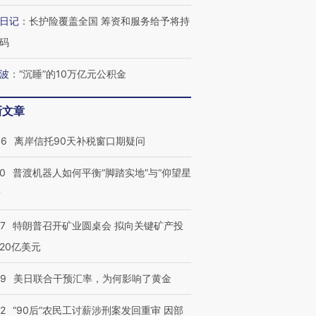
日记
：
长护险覆盖全国 筹资和服务给予将持
码
波
：
“沉睡”的10万亿元公积金
新文章
46
离岸信托90天补税窗口期疑问
00
普渡机器人如何平衡“脚踏实地”与“仰望星
？
57
特朗普召开矿业圆桌会 拟向关键矿产投
20亿美元
09
美日联合干预汇率，为何影响了黄金
32
“90后”农民工讨薪涉刑案发回重审 因部