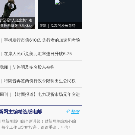
侵”还是“人道危机” 难
撕裂西班牙飞地休达
显影｜瓜农的漫长等待
｜
宇树发行市值610亿 先行者的加速和考验
｜
在岸人民币兑美元汇率连日升破6.75
我闻
｜
艾路明及多名股东被拘
｜
特朗普再签两份行政令限制出生公民权
周刊
｜
【封面报道】电力现货市场元年突进
新网主编精选版电邮
样例
新网新闻版电邮全新升级！财新网主编精心编
，每个工作日定时投递，篇篇重磅，可信可
。