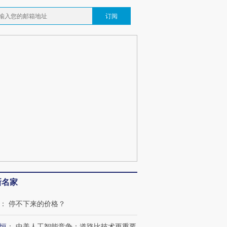
订阅
跨国走私7万
视线｜被称为“蟑螂”的印
视线｜“入侵”还是“人道危
检体内含3种
度Z世代 用街头抗争将教
机”？难民潮撕裂西班牙
秘鲁纳斯
育部长拱下台
飞地休达
13人遇难
葬礼疑似打瞌
视线｜极端高温致多瑙河
视线｜不
宫怒斥批评
38岁梅西上演帽子戏法
水位跌破纪录 二战沉船与
围棋失利
痴”
阿根廷3-0阿尔及利亚
猛犸象化石接连露出
兹奖得主
新名家
：
停不下来的价格？
恒
：
中美人工智能竞争：道路比技术更重要