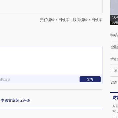
“入
责任编辑：田铁军 | 版面编辑：田铁军
民潮
特稿
金融
金融
世界
新网观点
发布
财新
财
本篇文章暂无评论
财
写
引