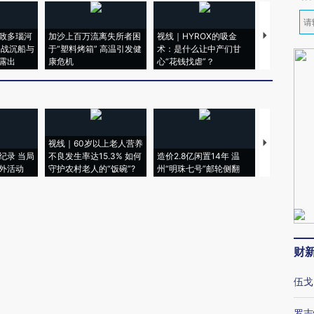
致多瑙河
加沙上百万流离失所者困
视线｜HYROX的吸金
马航飞行员
二战沉船与
于“塑料烤箱” 高温引发健
术：是什么让中产们甘
粒摇头丸 尿
露出
康危机
心“花钱找虐”？
毒品
视线｜60岁以上老人营养
特朗普出席
纪录 当局
不良发生率达15.3% 如何
造价2.8亿闲置14年 温
睡引争议 白
外活动
守护农村老人的“饭碗”?
州“明珠七号”邮轮侧翻
者“堕落的白
财
伍戈
罗志