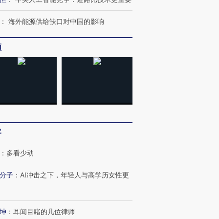
：
海外能源供给缺口对中国的影响
频
客
：
多看少动
分子
：
AI冲击之下，年轻人与高学历女性更
坤
：
耳闻目睹的几位律师