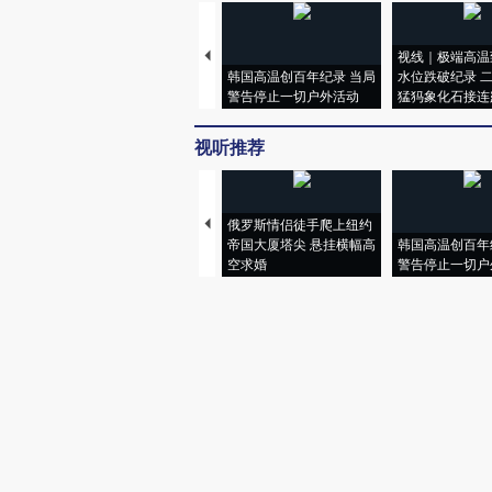
视线｜极端高温
韩国高温创百年纪录 当局
水位跌破纪录 
警告停止一切户外活动
猛犸象化石接连
视听推荐
俄罗斯情侣徒手爬上纽约
帝国大厦塔尖 悬挂横幅高
韩国高温创百年
空求婚
警告停止一切户