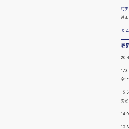
村夫
续加
吴晓
最
20:
17:
空”
15:
资超
14:
13: