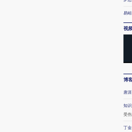
易峘
视
博
唐涯
知识
受伤
丁金