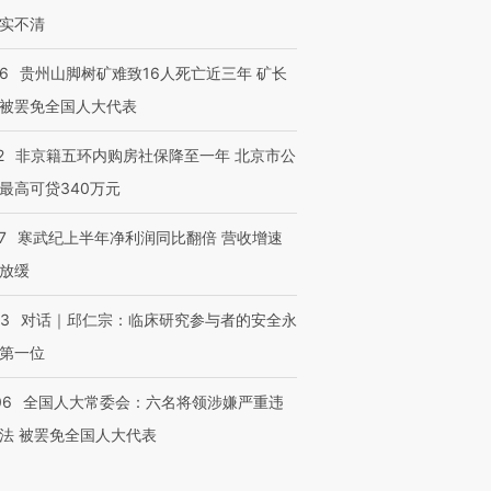
实不清
36
贵州山脚树矿难致16人死亡近三年 矿长
被罢免全国人大代表
2
非京籍五环内购房社保降至一年 北京市公
最高可贷340万元
7
寒武纪上半年净利润同比翻倍 营收增速
放缓
53
对话｜邱仁宗：临床研究参与者的安全永
第一位
06
全国人大常委会：六名将领涉嫌严重违
法 被罢免全国人大代表