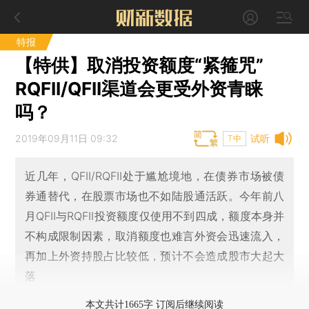
特报
【特供】取消投资额度“紧箍咒”
RQFII/QFII渠道会更受外资青睐
吗？
2019年09月11日 09:32
试听
T中
近几年，QFII/RQFII处于尴尬境地，在债券市场被债
券通替代，在股票市场也不如陆股通活跃。今年前八
月QFII与RQFII投资额度仅使用不到四成，额度本身并
不构成限制因素，取消额度也难言外资会迅速流入，
再加上外资持股占比较低，预计不会造成股市大起大
落
本文共计1665字 订阅后继续阅读