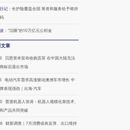
日记
：
长护险覆盖全国 筹资和服务给予将持
码
波
：
“沉睡”的10万亿元公积金
新文章
6
贝恩资本宣布收购贡茶 在中国大陆无法
商标后退出市场
6
电动汽车需求高涨驱动澳洲车市增长 中
牌表现强劲｜出海·汽车
00
普渡机器人张涛：机器人规模化靠技术、
和产品共同突破
56
财新调查｜7月消费或有反弹、出口维持