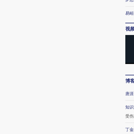
易峘
视
博
唐涯
知识
受伤
丁金