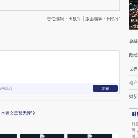
责任编辑：田铁军 | 版面编辑：田铁军
视线
Z世
金融
政经
世界
地产
新网观点
发布
财新
本篇文章暂无评论
财
财
写
引