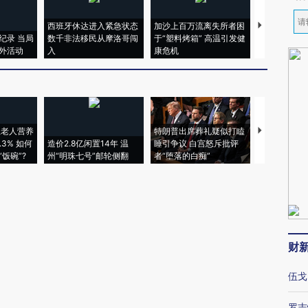
西班牙休达进入紧急状态
加沙上百万流离失所者困
视线｜HYR
纪录 当局
数千非法移民从摩洛哥闯
于“塑料烤箱” 高温引发健
术：是什么
外活动
入
康危机
心“花钱找虐
上老人营养
特朗普出席葬礼疑似打瞌
视线｜全球
3% 如何
造价2.8亿闲置14年 温
睡引争议 白宫怒斥批评
97个 印度如
饭碗”?
州“明珠七号”邮轮侧翻
者“堕落的白痴”
的夏天
财
伍戈
罗志