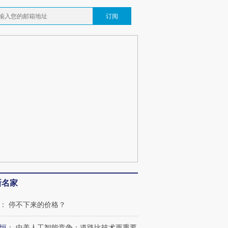
订阅
OX的吸金
马航飞行员跨国走私7万
视线｜被称为“蟑螂”的印
让中产们甘
粒摇头丸 尿检体内含3种
度Z世代 用街头抗争将教
秘鲁纳斯
”？
毒品
育部长拱下台
13人遇难
最热百城独占
视线｜不考竞赛的王虹、
何熬过48°C
38岁梅西上演帽子戏法
围棋失利的邓煜 两位菲尔
习近平抵
阿根廷3-0阿尔及利亚
兹奖得主的“非天才”拼图
再访朝鲜
新名家
：
停不下来的价格？
恒
：
中美人工智能竞争：道路比技术更重要