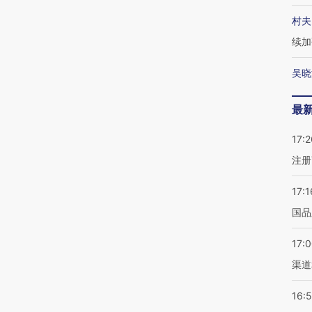
村夫
续加
吴晓
最
17:2
注册
17:1
国品
17:
渠道
16: