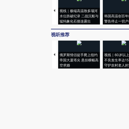
视线｜极端高温致多瑙河
水位跌破纪录 二战沉船与
韩国高温创百年
猛犸象化石接连露出
警告停止一切户
视听推荐
俄罗斯情侣徒手爬上纽约
视线｜60岁以
帝国大厦塔尖 悬挂横幅高
不良发生率达15.
空求婚
守护农村老人的“