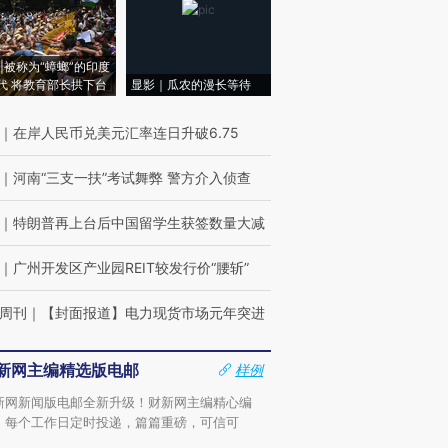
|被称为“蟑螂”的印度
代 将教育部长拱下台
显影｜瓜农的漫长等待
｜
在岸人民币兑美元汇率连日升破6.75
｜
河南“三支一扶”考试舞弊 警方介入侦查
｜
特朗普再上台后中国留学生获签数量大减
｜
广州开发区产业园REIT较发行价“腰斩”
周刊
｜
【封面报道】电力现货市场元年突进
新网主编精选版电邮
样例
新网新闻版电邮全新升级！财新网主编精心编
，每个工作日定时投递，篇篇重磅，可信可
。