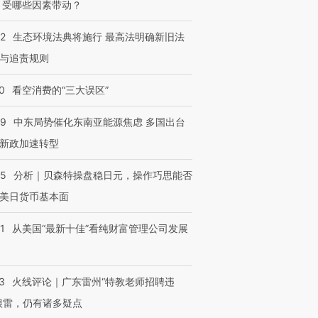
 受哪些因素带动？
42
生态环境法典将施行 最高法明确新旧法
与追责规则
0
看空消费的“三大误区”
59
中东局势催化东南亚能源焦虑 多国出台
新政加速转型
05
分析｜贝森特操盘稳日元，操作巧思能否
美日货币基本面
1
从美国“最新十佳”看纯财富管理公司发展
3
火线评论｜广东雷州“特教老师招聘违
很雷，仍有诸多疑点